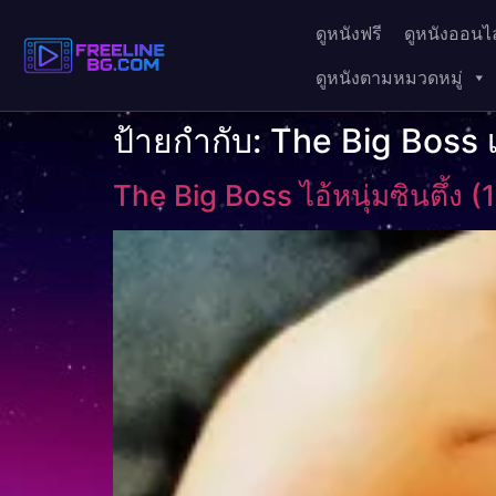
ดูหนังฟรี
ดูหนังออนไล
ดูหนังตามหมวดหมู่
ป้ายกำกับ:
The Big Boss เร
The Big Boss ไอ้หนุ่มซินตึ้ง (