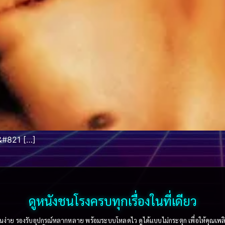
ี&#821 […]
ดูหนังชนโรงครบทุกเรื่องในที่เดียว
าย รองรับอุปกรณ์หลากหลาย พร้อมระบบโหลดไว ดูได้แบบไม่กระตุก เพื่อให้คุณเพลิดเพล