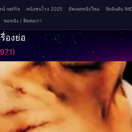
น์ netflix
หนังชนโรง 2025
อัพเดตหนังใหม่
จัดอันดับ IM
ขอหนัง / ติดต่อเรา
ื่องย่อ
1971)