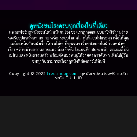
2005
2004
2003
2002
Based on a True Story เรื่องจริง
(36)
2001
2000
ดูหนังชนโรงครบทุกเรื่องในที่เดียว
Based on Novel
(16)
1999
1998
แพลตฟอร์มดูหนังออนไลน์ หนังชนโรง ของเราถูกออกแบบมาให้ใช้งานง่าย
รองรับอุปกรณ์หลากหลาย พร้อมระบบโหลดไว ดูได้แบบไม่กระตุก เพื่อให้คุณ
Betrayal
(1)
1997
1996
เพลิดเพลินกับหนังเรื่องโปรดได้ทุกที่ทุกเวลา เว็บหนังออนไลน์ รวมหนังทุก
เรื่อง คลังหนังหลากหลายแนว ทั้งแอ็กชัน โรแมนติก สยองขวัญ คอมเมดี้ อนิ
1995
1994
เมชัน และหนังครอบครัว พร้อมจัดหมวดหมู่ให้ง่ายต่อการค้นหา เพื่อให้ผู้รับ
Biography
(3)
ชมทุกวัยสามารถเลือกดูหนังที่ต้องการได้ทันที
1993
1992
Biography ชีวประวัติ
(61)
Copyright © 2025
1991
freelinebg.com
ดูหนังใหม่ชนโรงฟรี คมชัด
1990
ระดับ FULLHD
1989
1988
Biography ชีวิตจริง
(78)
1987
1986
Black Comedy
(16)
1985
1984
Classic คลาสสิค
(1)
1983
1982
1981
1980
Classic หนังคลาสสิก
(261)
1979
1978