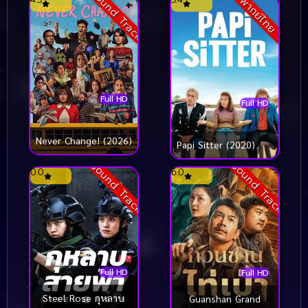
Sound Track
พากย์ไทย
(2022)
Full HD
Full HD
Never Change! (2026)
Papi Sitter (2020)
Sound Track
Sound Track
0.0
6.0
Full HD
Full HD
Steel Rose กุหลาบ
Guanshan Grand