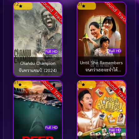
Sound Track
Sound Track
เดอะ คริสโตเฟอร์ รีฟ ส
7.2
6.1
ตอรี่ (2024)
Full HD
Full HD
Until She Remembers
Chandu Champion
จนกว่าเธอจะจําได้
จันทราแชมป์ (2024)
(2026)
Sound Track
Sound Track
6.1
5.1
Full HD
Full HD