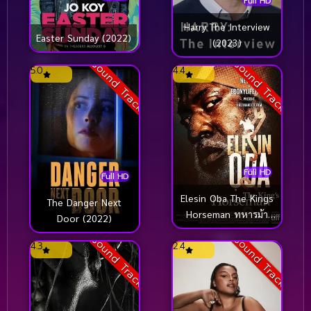
Full HD
Harry The Interview
Easter Sunday (2022)
(2023)
Sound Track
Sound Track
5.0
4.4
Full HD
Full HD
Elesin Oba The Kings
The Danger Next
Horseman ทหารม้า
Door (2022)
ของราชา (2022)
Sound Track
Sound Track
4.3
2.4