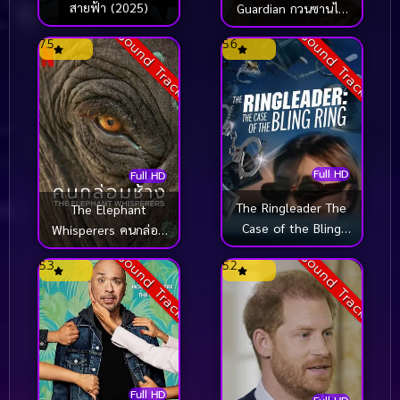
สายฟ้า (2025)
Guardian กวนซานไท่
เป่า (2025)
Sound Track
Sound Track
7.5
5.6
Full HD
Full HD
The Ringleader The
The Elephant
Case of the Bling
Whisperers คนกล่อม
Ring (2023)
ช้าง (2022)
Sound Track
Sound Track
5.3
5.2
Full HD