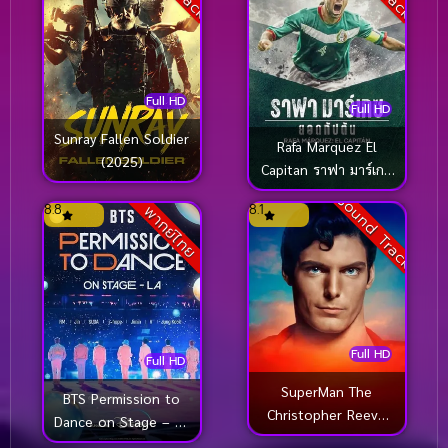
Full HD
Full HD
Sunray Fallen Soldier
Rafa Marquez El
(2025)
Capitan ราฟา มาร์เกซ
(2024)
Sound Track
8.8
8.1
พากย์ไทย
Full HD
Full HD
SuperMan The
BTS Permission to
Christopher Reeve
Dance on Stage – LA
Story ซุปเปอร์ แมน
(2022)