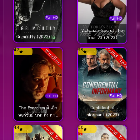
Full HD
Full HD
Victoria’s Secret The
Grimcutty (2022)
Tour 23 (2023)
Sound Track
4.2
3.8
พากย์ไทย
Full HD
Full HD
Confidential
The Exorcism ดิ เอ็ก
Informant (2023)
ซอร์ซิสม์ นรก สิง สาป
(2024)
Sound Track
Sound Track
4.4
6.6