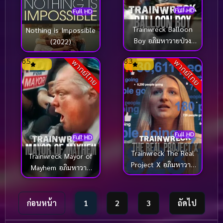
Full HD
Full HD
Trainwreck Balloon
Nothing is Impossible
Boy อภิมหาวายป่วง
(2022)
บอลลูนบอย (2025)
6.5
8.3
พากย์ไทย
พากย์ไทย
Full HD
Full HD
Trainwreck The Real
Trainwreck Mayor of
Project X อภิมหาวาย
Mayhem อภิมหาวาย
ป่วง คืนซ่าส์ปาร์ตี้หลุด
ป่วง นายกเทศมนตรีแห่ง
โลกของจริง (2025)
ความโกลาหล (2025)
ก่อนหน้า
1
2
3
ถัดไป