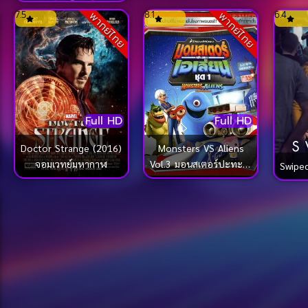
7.5
8.1
6.4
พากย์ไทย
พากย์ไทย
Full HD
Full HD
Monsters VS Aliens
Doctor Strange (2016)
Vol.3 มอนสเตอร์ปะทะเอ
จอมเวทย์มหากาฬ
Swipe
เลี่ยน ชุด 3