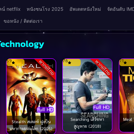
น์ netflix
หนังชนโรง 2025
อัพเดตหนังใหม่
จัดอันดับ IM
ขอหนัง / ติดต่อเรา
 Technology
5.9
7.6
7.1
พากย์ไทย
พากย์ไทย
Full HD
Full HD
Meal Ticke
Searching เสิร์ชหา
Stealth สเตลท์ ฝูงบิน
สูญหาย (2018)
มหากาฬถล่มโลก (2005)