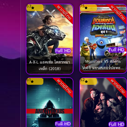
(2018)
6.3
7.5
พากย์ไทย
พากย์ไทย
Full HD
Full HD
Monsters VS Aliens
A-X-L แอคเซล โคตรหมา
Vol.1 มอนสเตอร์ปะทะเอ
เหล็ก (2018)
เลี่ยน ชุด 1
6.1
5.2
พากย์ไทย
พากย์ไทย
Full HD
Full HD