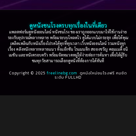
2005
2004
2003
2002
Based on a True Story เรื่องจริง
(74)
2001
2000
ดูหนังชนโรงครบทุกเรื่องในที่เดียว
Based on Novel
(16)
1999
1998
แพลตฟอร์มดูหนังออนไลน์ หนังชนโรง ของเราถูกออกแบบมาให้ใช้งานง่าย
รองรับอุปกรณ์หลากหลาย พร้อมระบบโหลดไว ดูได้แบบไม่กระตุก เพื่อให้คุณ
Betrayal
(1)
1997
1996
เพลิดเพลินกับหนังเรื่องโปรดได้ทุกที่ทุกเวลา เว็บหนังออนไลน์ รวมหนังทุก
เรื่อง คลังหนังหลากหลายแนว ทั้งแอ็กชัน โรแมนติก สยองขวัญ คอมเมดี้ อนิ
1995
1994
เมชัน และหนังครอบครัว พร้อมจัดหมวดหมู่ให้ง่ายต่อการค้นหา เพื่อให้ผู้รับ
Biography
(3)
ชมทุกวัยสามารถเลือกดูหนังที่ต้องการได้ทันที
1993
1992
Biography ชีวประวัติ
(61)
Copyright © 2025
1991
freelinebg.com
ดูหนังใหม่ชนโรงฟรี คมชัด
1990
ระดับ FULLHD
1989
1988
Biography ชีวิตจริง
(78)
1987
1986
Black Comedy
(16)
1985
1984
Classic คลาสสิค
(1)
1983
1982
1981
1980
Classic หนังคลาสสิก
(22)
1979
1978