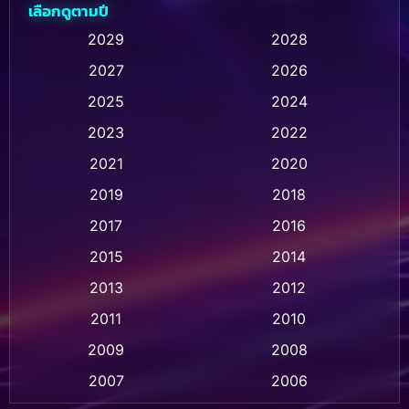
เลือกดูตามปี
Animation การ์ตูน
(235)
2029
2028
2027
2026
Animation การ์ตูน
(32)
2025
2024
Animation อนิเมชั่น
(1)
2023
2022
Animation แอนิเมชัน
(1)
2021
2020
2019
2018
Animation แอนิเมชั่น
(1)
2017
2016
Anthology
(2)
2015
2014
Apple TV
(20)
2013
2012
2011
2010
Apple TV+
(318)
2009
2008
Based on a True Story สร้างจากเรื่องจริง
(2)
2007
2006
Based on a True Story เรื่องจริง
(36)