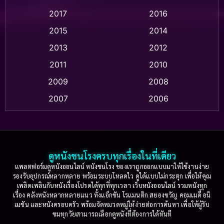
2017
2016
Anthology
(2)
2015
2014
Apple TV
(20)
2013
2012
2011
2010
Apple TV+
(318)
2009
2008
Based on a True Story สร้างจากเรื่องจริง
(2)
2007
2006
Based on a True Story เรื่องจริง
(36)
2005
2004
2003
2002
Based on a True Story เรื่องจริง
(77)
2001
2000
ดูหนังชนโรงครบทุกเรื่องในที่เดียว
Based on Novel
(16)
1999
1998
แพลตฟอร์มดูหนังออนไลน์ หนังชนโรง ของเราถูกออกแบบมาให้ใช้งานง่าย
รองรับอุปกรณ์หลากหลาย พร้อมระบบโหลดไว ดูได้แบบไม่กระตุก เพื่อให้คุณ
Betrayal
(1)
1997
1996
เพลิดเพลินกับหนังเรื่องโปรดได้ทุกที่ทุกเวลา เว็บหนังออนไลน์ รวมหนังทุก
เรื่อง คลังหนังหลากหลายแนว ทั้งแอ็กชัน โรแมนติก สยองขวัญ คอมเมดี้ อนิ
1995
1994
เมชัน และหนังครอบครัว พร้อมจัดหมวดหมู่ให้ง่ายต่อการค้นหา เพื่อให้ผู้รับ
Biography
(3)
ชมทุกวัยสามารถเลือกดูหนังที่ต้องการได้ทันที
1993
1992