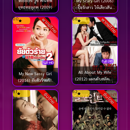
Woochi วูชิ ศึกเทพ
My Scary Girl (2006)
ยุทธทะลุภพ (2009)
ปิ๊งรักสาว ให้เสียวสัน
หลัง
0.0
6.6
พากย์ไทย
พากย์ไทย
Full HD
Full HD
All About My Wife
My New Sassy Girl
(2012) แผนลับสลัดเมีย
(2016) ยัยตัวร้ายกับ
เลิฟ
นายเจี๋ยมเจี้ยม 2
8.1
6.2
ซับไทย
ซับไทย