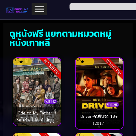
ดูหนังฟรี แยกตามหมวดหมู่
หนังเกาหลี
0.0
3.8
พากย์ไทย
พากย์ไทย
Full HD
Full HD
Ode to My Father กี่
Driver คนขับรถ 18+
หมื่นวัน ไม่ลืมคำสัญญา
(2017)
พ่อ (2014)
7.2
0.0