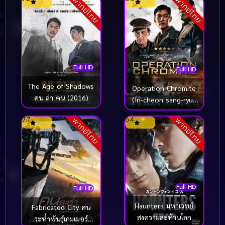
พากย์ไทย
พากย์ไทย
Full HD
Full HD
The Age of Shadows
Operation Chromite
คน ล่า ฅน (2016)
(In-cheon sang-ryuk
jak-jeon) ยึด (2016)
7.7
6.4
พากย์ไทย
พากย์ไทย
Full HD
Full HD
Haunters มหาเวทย์
Fabricated City คน
สงครามสะท้านโลก
ระห่ำพันธุ์เกมเมอร์