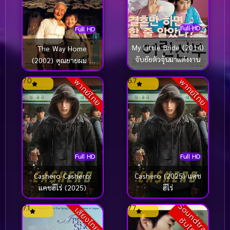
Full HD
Full HD
My Little Bride (2014)
The Way Home
จับยัยตัวจุ้นมาแต่งงาน
(2002) คุณยายผม ดี
ที่สุดในโลก
7.0
6.7
พากย์ไทย
พากย์ไทย
Full HD
Full HD
Cashero Cashero:
Cashero (2025) แคช
แคชฮีโร่ (2025)
ฮีโร่
S
o
u
n
t
r
a
c
k
บ
ไ
ท
7.1
7.7
เสียงไทย
d
ซั
ย