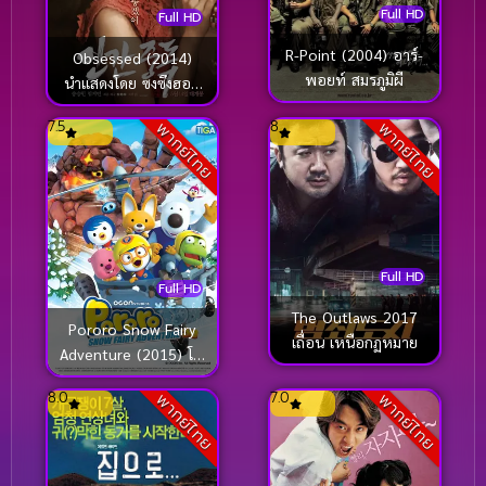
Full HD
Full HD
R-Point (2004) อาร์-
Obsessed (2014)
พอยท์ สมรภูมิผี
นำแสดงโดย ซงซึงฮอน
[ซับไทย]
7.5
8
พากย์ไทย
พากย์ไทย
Full HD
Full HD
The Outlaws 2017
Pororo Snow Fairy
เถื่อน เหนือกฏหมาย
Adventure (2015) โพ
โรโระ เดอะมูวี่ ภาค
8.0
7.0
พากย์ไทย
พากย์ไทย
มหัศจรรย์ดินแดนหิมะ