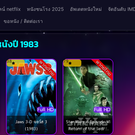
น์ netflix
หนังชนโรง 2025
อัพเดตหนังใหม่
จัดอันดับ IM
ขอหนัง / ติดต่อเรา
นังปี 1983
3.8
7.9
พากย์ไทย
พากย์ไทย
Full HD
Full HD
Star Wars 6 Episode VI
Jaws 3-D จอว์ส 3
Return of the Jedi ส
(1983)