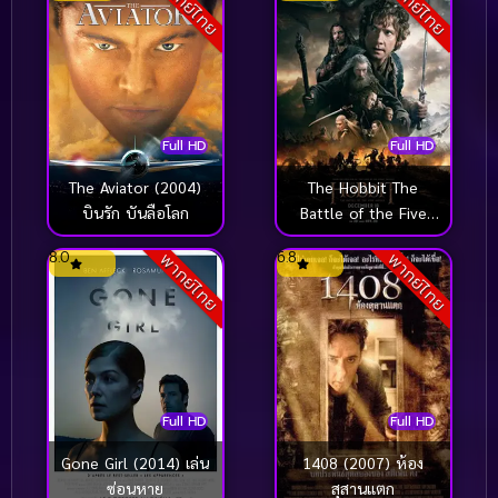
พากย์ไทย
พากย์ไทย
Full HD
Full HD
The Aviator (2004)
The Hobbit The
บินรัก บันลือโลก
Battle of the Five
Armies (2014) เดอะ ฮ
8.0
6.8
พากย์ไทย
พากย์ไทย
อบบิท สงคราม 5 ทัพ
(ปีเตอร์ แจ็คสัน)
Full HD
Full HD
Gone Girl (2014) เล่น
1408 (2007) ห้อง
ซ่อนหาย
สุสานแตก