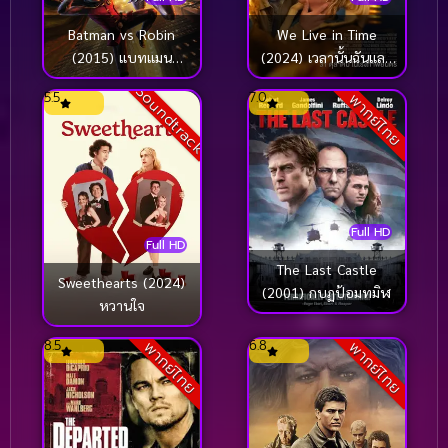
Batman vs Robin
We Live in Time
(2015) แบทแมน
(2024) เวลานั้นฉันและ
ปะทะ โรบิน
เธอ
Soundtrack
5.5
7.0
พากย์ไทย
Full HD
Full HD
The Last Castle
Sweethearts (2024)
(2001) กบฏป้อมทมิฬ
หวานใจ
8.5
6.8
พากย์ไทย
พากย์ไทย