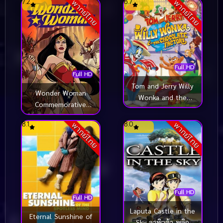
7.2
6.7
พากย์ไทย
พากย์ไทย
Full HD
Full HD
Tom and Jerry Willy
Wonder Woman
Wonka and the
Commemorative
Chocolate Factory
Edition วันเดอร์ วูแมน
(2017)
8.1
8.0
พากย์ไทย
พากย์ไทย
ฉบับย้อนรำลึกสาวน้อย
มหัศจรรย์ (2009)
Full HD
Full HD
Laputa Castle in the
Eternal Sunshine of
Sky ลาพิวต้า พลิก