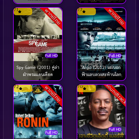
7.1
7.7
พากย์ไทย
พากย์ไทย
Full HD
Full HD
Spy Game (2001) คู่ล่า
Argo (2012) แผนฉก
ฝ่าพรมแดนเดือด
ฟ้าแลบลวงสะท้านโลก
Soundtrack
7.2
7.0
พากย์ไทย
Full HD
Full HD