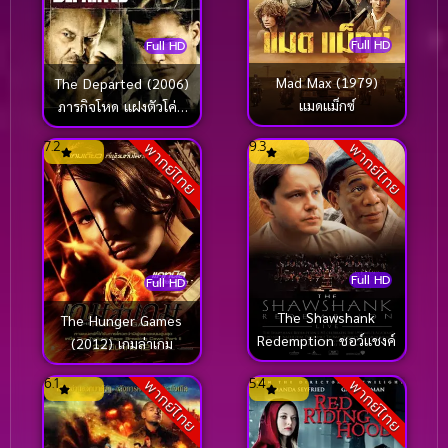
Full HD
Full HD
Mad Max (1979)
The Departed (2006)
แมดแม็กซ์
ภารกิจโหด แฝงตัวโค่น
เจ้าพ่อ
7.2
9.3
พากย์ไทย
พากย์ไทย
Full HD
Full HD
The Shawshank
The Hunger Games
Redemption ชอว์แชงค์
(2012) เกมล่าเกม
6.1
5.4
พากย์ไทย
พากย์ไทย