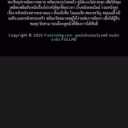
รองรับอุปกรณ์หลากหลาย พร้อมระบบโหลดไว ดูได้แบบไม่กระตุก เพื่อให้คุณ
Betrayal
(1)
1997
1996
เพลิดเพลินกับหนังเรื่องโปรดได้ทุกที่ทุกเวลา เว็บหนังออนไลน์ รวมหนังทุก
เรื่อง คลังหนังหลากหลายแนว ทั้งแอ็กชัน โรแมนติก สยองขวัญ คอมเมดี้ อนิ
1995
1994
เมชัน และหนังครอบครัว พร้อมจัดหมวดหมู่ให้ง่ายต่อการค้นหา เพื่อให้ผู้รับ
Biography
(3)
ชมทุกวัยสามารถเลือกดูหนังที่ต้องการได้ทันที
1993
1992
Biography ชีวประวัติ
(61)
Copyright © 2025
1991
freelinebg.com
ดูหนังใหม่ชนโรงฟรี คมชัด
1990
ระดับ FULLHD
1989
1988
Biography ชีวิตจริง
(80)
1987
1986
Black Comedy
(16)
1985
1984
Classic คลาสสิค
(1)
1983
1982
1981
1980
Classic หนังคลาสสิก
(264)
1979
1978
Classic หนังคลาสสิก
(22)
1977
1976
Classic หนังคลาสสิก
(46)
1975
1974
1973
1972
Comedy คอมเมดี้
(1)