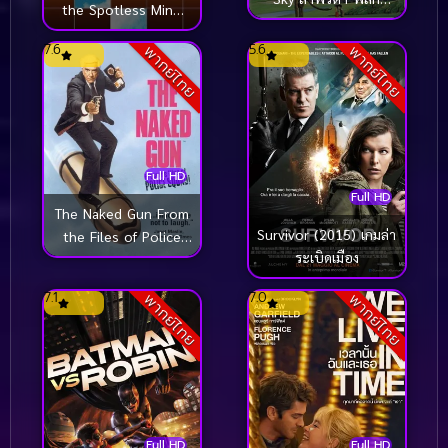
the Spotless Mind
ตำนานเหนือเวหา
ลบเธอ…ให้ไม่ลืม
(1986)
7.6
5.6
พากย์ไทย
พากย์ไทย
(2004)
Full HD
Full HD
The Naked Gun From
Survivor (2015) เกมล่า
the Files of Police
ระเบิดเมือง
Squad (1988) ปืน
เปลือย ภาค 1
7.1
7.0
พากย์ไทย
พากย์ไทย
Full HD
Full HD