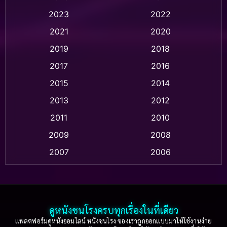
Animation อนิเมชั่น
(1)
2023
2022
Animation แอนิเมชั่น
(1)
2021
2020
2019
2018
Animation แอนิเมชัน
(1)
2017
2016
Anthology
(2)
2015
2014
Apple TV
(20)
2013
2012
2011
2010
Apple TV+
(318)
2009
2008
Based on a True Story สร้างจากเรื่องจริง
(2)
2007
2006
Based on a True Story เรื่องจริง
(75)
2005
2004
2003
2002
Based on a True Story เรื่องจริง
(36)
2001
2000
ดูหนังชนโรงครบทุกเรื่องในที่เดียว
Based on Novel
(16)
1999
1998
แพลตฟอร์มดูหนังออนไลน์ หนังชนโรง ของเราถูกออกแบบมาให้ใช้งานง่าย