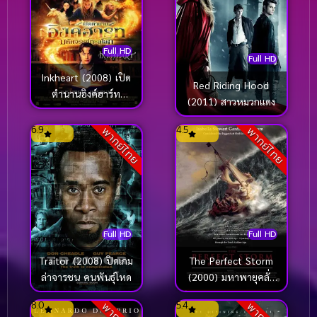
Full HD
Full HD
Inkheart (2008) เปิด
Red Riding Hood
ตำนานอิงค์ฮาร์ท
(2011) สาวหมวกแดง
มหัศจรรย์ทะลุโลก
6.9
4.5
พากย์ไทย
พากย์ไทย
Full HD
Full HD
Traitor (2008) ปิดเกม
The Perfect Storm
ล่าจารชน คนพันธุ์โหด
(2000) มหาพายุคลั่ง
สะท้านโลก
8.0
5.4