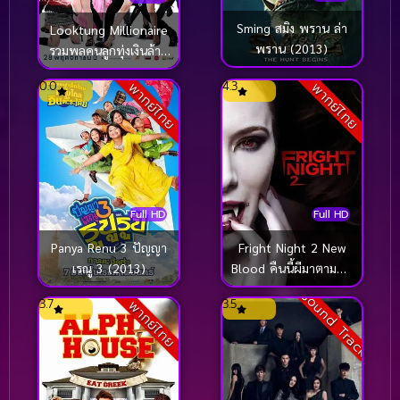
Sming สมิง พราน ล่า
Looktung Millionaire
พราน (2013)
รวมพลคนลูกทุ่งเงินล้าน
(2013)
0.0
4.3
พากย์ไทย
พากย์ไทย
Full HD
Full HD
Panya Renu 3 ปัญญา
Fright Night 2 New
เรณู 3 (2013)
Blood คืนนี้ผีมาตามนัด
2 ดุฝังเขี้ยว (2013)
Sound Track
3.7
3.5
พากย์ไทย