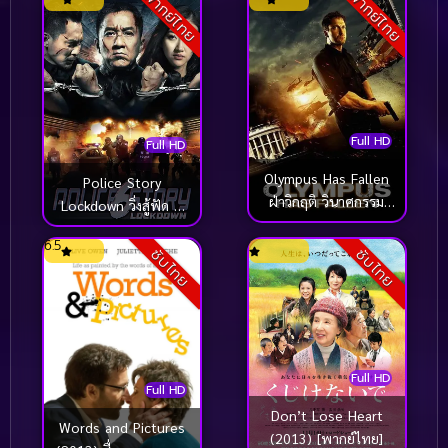
พากย์ไทย
พากย์ไทย
Full HD
Full HD
Olympus Has Fallen
Police Story
ฝ่าวิกฤติ วินาศกรรม
Lockdown วิ่งสู้ฟัด 6
ทำเนียบขาว (2013)
(2013)
6.5
ซับไทย
ซับไทย
Full HD
Full HD
Don’t Lose Heart
Words and Pictures
(2013) [พากย์ไทย]