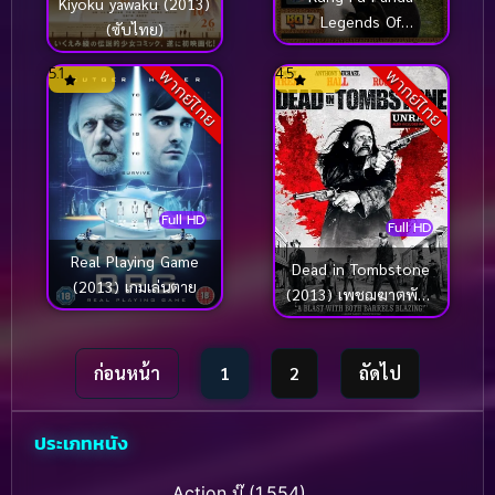
Kiyoku yawaku (2013)
Legends Of
(ซับไทย)
Awesomeness Vol.7
กังฟูแพนด้า ตำนาน
5.1
4.5
พากย์ไทย
พากย์ไทย
ปรมาจารย์สุโค่ย! ชุด 7
Full HD
Full HD
Real Playing Game
Dead in Tombstone
(2013) เกมเล่นตาย
(2013) เพชฌฆาตพันธุ์
นรก
ก่อนหน้า
1
2
ถัดไป
ประเภทหนัง
Action บู๊
(1,554)