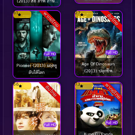
(2013) สื่อ ภาพ ภาษา
รัก
6.1
2.7
พากย์ไทย
ซับไทย
Full HD
Full HD
Age Of Dinosaurs
Pioneer (2013) มฤตยู
(2013) ปลุกชีพ
ลับใต้โลก
ไดโนเสาร์ถล่มเมือง
6.6
7.3
พากย์ไทย
ซับไทย
Full HD
Full HD
Kung Fu Panda