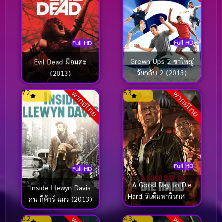
Full HD
Full HD
Grown Ups 2 ขาใหญ่
Evil Dead ผีอมตะ
วัยกลับ 2 (2013)
(2013)
7.2
5.3
พากย์ไทย
พากย์ไทย
Full HD
Full HD
A Good Day to Die
Inside Llewyn Davis
Hard วันดีมหาวินาศ คน
คน กีต้าร์ แมว (2013)
อึดตายยาก (2013)
6.2
4.3