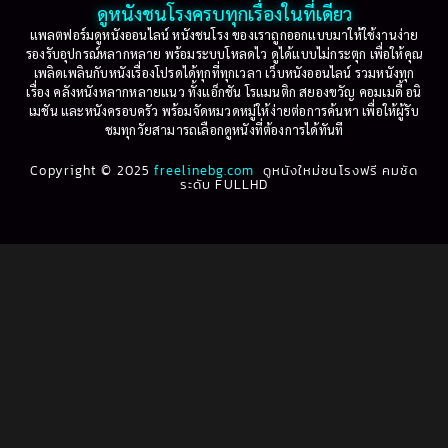
2001
2000
ดูหนังชนโรงครบทุกเรื่องในที่เดียว
Based on Novel
(16)
1999
1998
แพลตฟอร์มดูหนังออนไลน์ หนังชนโรง ของเราถูกออกแบบมาให้ใช้งานง่าย
รองรับอุปกรณ์หลากหลาย พร้อมระบบโหลดไว ดูได้แบบไม่กระตุก เพื่อให้คุณ
Betrayal
(1)
1997
1996
เพลิดเพลินกับหนังเรื่องโปรดได้ทุกที่ทุกเวลา เว็บหนังออนไลน์ รวมหนังทุก
เรื่อง คลังหนังหลากหลายแนว ทั้งแอ็กชัน โรแมนติก สยองขวัญ คอมเมดี้ อนิ
1995
1994
เมชัน และหนังครอบครัว พร้อมจัดหมวดหมู่ให้ง่ายต่อการค้นหา เพื่อให้ผู้รับ
Biography
(3)
ชมทุกวัยสามารถเลือกดูหนังที่ต้องการได้ทันที
1993
1992
Biography ชีวประวัติ
(61)
Copyright © 2025
1991
freelinebg.com
ดูหนังใหม่ชนโรงฟรี คมชัด
1990
ระดับ FULLHD
1989
1988
Biography ชีวิตจริง
(80)
1987
1986
Black Comedy
(16)
1985
1984
Classic คลาสสิค
(1)
1983
1982
1981
1980
Classic หนังคลาสสิก
(268)
1979
1978
Classic หนังคลาสสิก
(22)
1977
1976
Classic หนังคลาสสิก
(46)
1975
1974