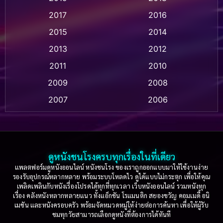
Animation แอนิเมชัน
(1)
2017
2016
Anthology
(2)
2015
2014
Apple TV
(20)
2013
2012
2011
2010
Apple TV+
(318)
2009
2008
Based on a True Story สร้างจากเรื่องจริง
(2)
2007
2006
Based on a True Story เรื่องจริง
(36)
2005
2004
2003
2002
Based on a True Story เรื่องจริง
(73)
2001
2000
ดูหนังชนโรงครบทุกเรื่องในที่เดียว
Based on Novel
(16)
1999
1998
แพลตฟอร์มดูหนังออนไลน์ หนังชนโรง ของเราถูกออกแบบมาให้ใช้งานง่าย
รองรับอุปกรณ์หลากหลาย พร้อมระบบโหลดไว ดูได้แบบไม่กระตุก เพื่อให้คุณ
Betrayal
(1)
1997
1996
เพลิดเพลินกับหนังเรื่องโปรดได้ทุกที่ทุกเวลา เว็บหนังออนไลน์ รวมหนังทุก
เรื่อง คลังหนังหลากหลายแนว ทั้งแอ็กชัน โรแมนติก สยองขวัญ คอมเมดี้ อนิ
1995
1994
เมชัน และหนังครอบครัว พร้อมจัดหมวดหมู่ให้ง่ายต่อการค้นหา เพื่อให้ผู้รับ
Biography
(3)
ชมทุกวัยสามารถเลือกดูหนังที่ต้องการได้ทันที
1993
1992