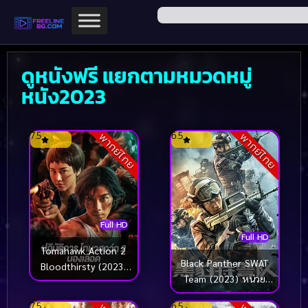
ดูหนังฟรี แยกตามหมวดหมู่
หนัง2023
7.5
6.5
พากย์ไทย
พากย์ไทย
Full HD
Full HD
Tomahawk Action 2
Black Panther SWAT
Bloodthirsty (2023)
Team (2023) หน่วย
ปฏิบัติการโทมาฮอว์ก 2
สวาทเสือดำ
นองเลือด
7.5
6.5