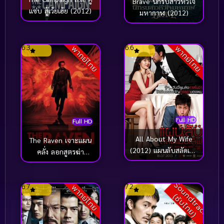
Brave นักรบสาวหัวใจ
แซ่บ สู้เว้ยเฮ้ย (2012)
มหากาฬ (2012)
6.3
6.6
พากย์ไทย
พากย์ไทย
Full HD
Full HD
All About My Wife
The Raven เจาะแผน
(2012) แผนลับสลัดเมีย
คลั่ง ลอกสูตรฆ่า
เลิฟ
(2012)
S
o
u
n
d
t
r
a
c
k
ซั
บ
ไ
ท
ย
6.7
7.2
พากย์ไทย
(
)