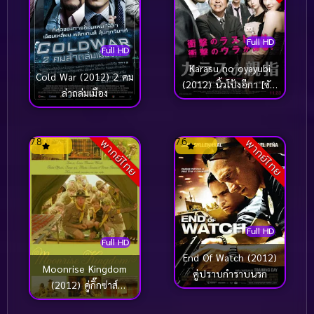
Full HD
Full HD
Karasu no oyayubi
Cold War (2012) 2 คม
(2012) นิ้วโป้งอีกา [ซับ
ล่าถล่มเมือง
ไทย]
7.8
7.6
พากย์ไทย
พากย์ไทย
Full HD
Full HD
End Of Watch (2012)
Moonrise Kingdom
คู่ปราบกำราบนรก
(2012) คู่กิ๊กซ่าส์
สารพัดแสบ