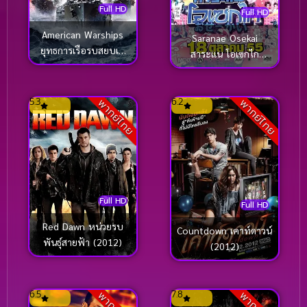
Full HD
Full HD
American Warships
Saranae Osekai
ยุทธการเรือรบสยบเอ
สาระแน โอเซกไก
เลี่ยน (2012)
(2012)
5.3
6.2
พากย์ไทย
พากย์ไทย
Full HD
Full HD
Red Dawn หน่วยรบ
Countdown เคาท์ดาวน์
พันธุ์สายฟ้า (2012)
(2012)
6.5
7.8