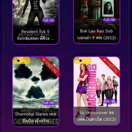
Full HD
Full HD
Bok Lao Kao Sob
Resident Evil 5
บอกเล่า 9 ศพ (2012)
Retribution ผีชีวะ 5
สงครามไวรัสล้างนรก
(2012)
5.1
5.0
พากย์ไทย
พากย์ไทย
Full HD
Full HD
So Undercover ขอ
Chernobyl Diaries เชอ
เฟคเป็นสาวไฮ (2012)
ร์โนบิล เมืองร้าง
มหันตภัยหลอน (2012)