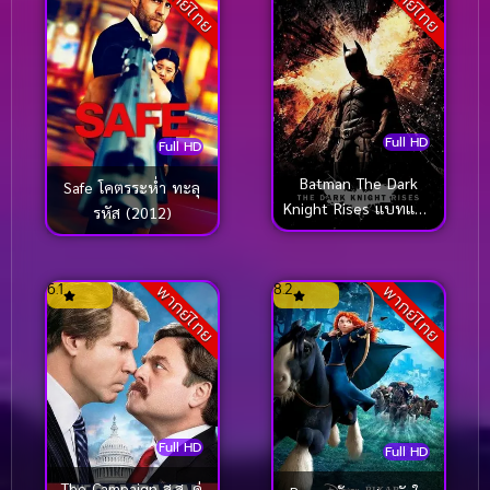
พากย์ไทย
พากย์ไทย
Full HD
Full HD
Batman The Dark
Safe โคตรระห่ำ ทะลุ
Knight Rises แบทแมน
รหัส (2012)
อัศวินรัตติกาลผงาด
(2012)
6.1
8.2
พากย์ไทย
พากย์ไทย
Full HD
Full HD
The Campaign ส.ส. คู่