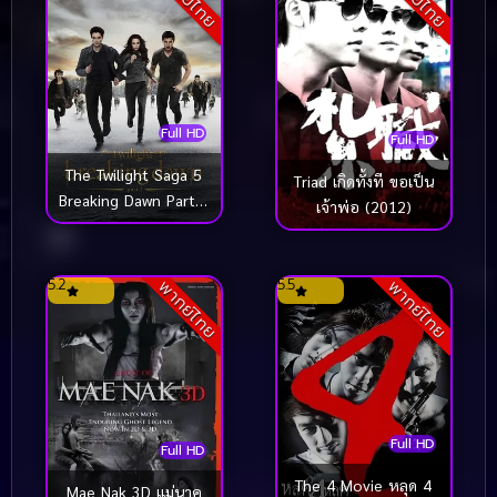
Full HD
Full HD
The Twilight Saga 5
Triad เกิดทั้งที ขอเป็น
Breaking Dawn Part 2
เจ้าพ่อ (2012)
แวมไพร์ทไวไลท์ 4
เบรคกิ้ง ดอว์น ภาค 2
(2012)
5.2
5.5
พากย์ไทย
พากย์ไทย
Full HD
Full HD
The 4 Movie หลุด 4
Mae Nak 3D แม่นาค