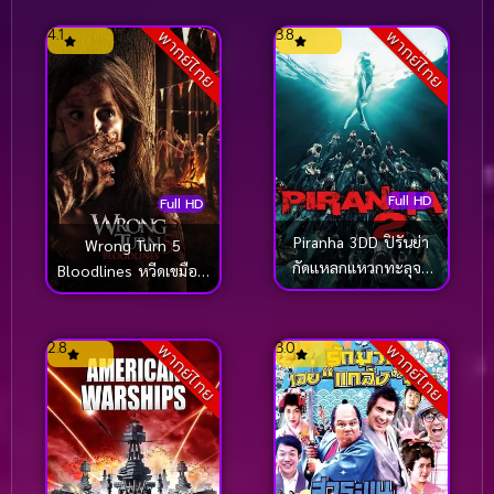
4.1
3.8
พากย์ไทย
พากย์ไทย
Full HD
Full HD
Piranha 3DD ปิรันย่า
Wrong Turn 5
กัดแหลกแหวกทะลุจอ
Bloodlines หวีดเขมือบ
ดับเบิ้ลดุ (2012)
คน 5 ปาร์ตี้สยอง
(2012)
2.8
3.0
พากย์ไทย
พากย์ไทย