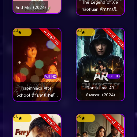
The Legend of Xie
And Mrs (2024)
Yaohuan ตำนานเซี่ย
เหยาหวนเมืองตะวันตก
(2024)
Sound Track
5.3
6.3
พากย์ไทย
Full HD
Full HD
Dontkillme AR
Insomniacs After
อันตราย (2024)
School ถ้านอนไม่หลับ
ไปนับดาวกันไหม
(2024)
Sound Track
6.8
5.6
พากย์ไทย