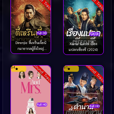
Sound Track
Sound Track
Full HD
Full HD
Direnjie ตี๋เหรินเจี๋ยนั
Xianxi Guishi เรื่อง
กมายากลผู้ยิ่งใหญ่
แปลกเซียงซี (2024)
(2024)
Sound Track
Sound Track
5.4
8.1
Full HD
Full HD