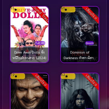
Sound Track
5.5
6.1
เสียงโรง
Full HD
Zoom
Drive Away Dolls ซิ่ง
Dominion of
หนีไปยัยคนสวย (2024)
Darkness กัวซา ผีสาป
นรกส่ง (2024)
7.2
6.2
เสียงโรง
เสียงโรง