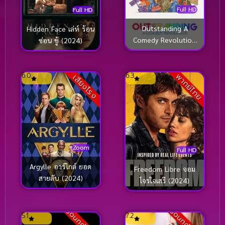
Full HD
Full HD
Outstanding A
Hidden Face เล่ห์ ร้อน
Comedy Revolution
ซ่อน ชู้ (2024)
ปฏิวัติคอมเมดี้ (2024)
6.0
6.3
พากย์ไทย
เสียงโรง
Zoom
Full HD
Argylle อาร์ไกล์ ยอด
Freedom Libre จอม
สายลับ (2024)
โจรใจเสรี (2024)
5.1
7.2