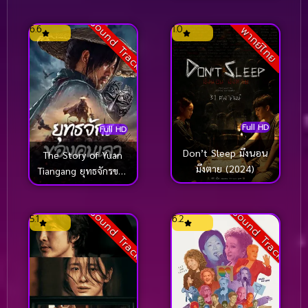
Sound Track
6.6
1.0
พากย์ไทย
Full HD
Full HD
Don’t Sleep มึงนอน
The Story of Yuan
มึงตาย (2024)
Tiangang ยุทธจักรของ
คนเลว (2024)
Sound Track
Sound Track
5.1
6.2