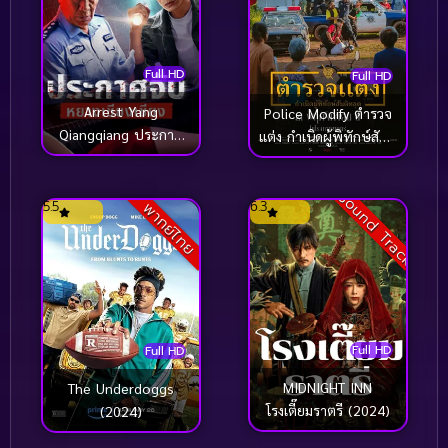
Full HD
Full HD
Arrest Yang
Police Modify ตำรวจ
Qiangqiang ประกาศ
แต่ง กำเนิดผู้พิทักษ์สันติ
จับหยางเชียงเชียง
หลุด (2024)
(2024)
Sound Track
5.5
6.3
พากย์ไทย
Full HD
Full HD
MIDNIGHT INN
The Underdoggs
โรงเตี๊ยมราตรี (2024)
(2024)