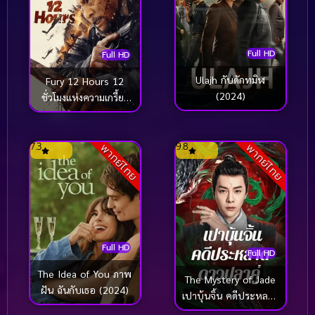
Full HD
Full HD
Ulajh กับดักทมิฬ
Fury 12 Hours 12
(2024)
ชั่วโมงแห่งความเกรี้ยว
กราด (2024)
7.3
9.8
พากย์ไทย
พากย์ไทย
Full HD
Full HD
The Idea of You ภาพ
The Mystery of Jade
ฝัน ฉันกับเธอ (2024)
เปาบุ้นจิ้น คดีประหลาด
ดาวปลาคู่ (2024)