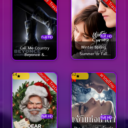
Sound Track
Sound Track
Full HD
Full HD
Winter Spring
Call Me Country
Summer or Fall
Beyoncé &
(2024)
Nashville’s
Renaissance (2024)
Sound Track
5.4
5.2
พากย์ไทย
Full HD
Full HD
The Tearsmith เจ้าแห่ง