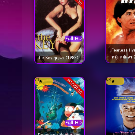
Full HD
Fearless Hye
หนุ่มหมัดฮา 
The Key กุญแจ (1983)
7.1
6.4
พากย์ไทย
Full HD
Doraemon Nobita and