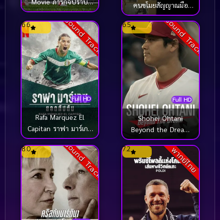
Movie ภารกิจปราบ
คนขโมยสัญญาณมือ
ปีศาจฟุตบอล (2022)
(2024)
Sound Track
Sound Track
6.6
6.5
Full HD
Full HD
Rafa Marquez El
Shohei Ohtani
Capitan ราฟา มาร์เกซ
Beyond the Dream
(2024)
(2023)
Sound Track
8.0
7.2
พากย์ไทย