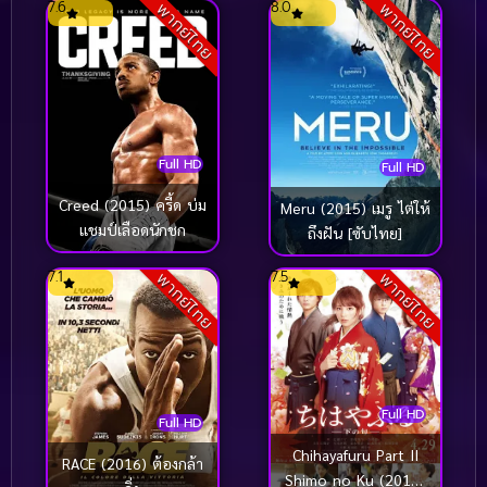
7.6
8.0
พากย์ไทย
พากย์ไทย
Full HD
Full HD
Creed (2015) ครี้ด บ่ม
Meru (2015) เมรู ไต่ให้
แชมป์เลือดนักชก
ถึงฝัน [ซับไทย]
7.1
7.5
พากย์ไทย
พากย์ไทย
Full HD
Full HD
Chihayafuru Part II
RACE (2016) ต้องกล้า
Shimo no Ku (2016)