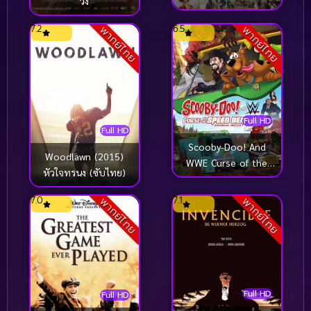
วิ่ง
จิฮายะ กลอนรักพิชิตใจ
เธอ 2 [ซับไทย]
7.2
6.5
พากย์ไทย
พากย์ไทย
Full HD
Full HD
Scooby-Doo! And
Woodlawn (2015)
WWE Curse of the
หัวใจทรนง (ซับไทย)
Speed Demon (2016)
สคูบี้-ดู! ตอน คำสาป
7.0
7.1
พากย์ไทย
พากย์ไทย
ปีศาจพันธุ์ซิ่ง
Full HD
Full HD