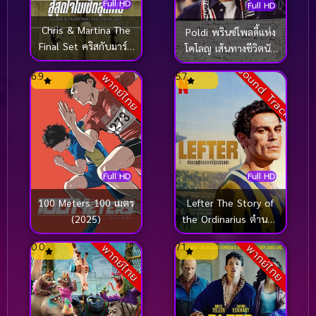
Full HD
Full HD
Chris & Martina The
Poldi พรินซ์โพลดี้แห่ง
Final Set คริสกับมาร์ติ
โคโลญ เส้นทางชีวิตนัก
นา สู้สุดใจในเซ็ตสุดท้าย
เตะ (2026)
Sound Track
6.9
5.7
พากย์ไทย
(2026)
Full HD
Full HD
100 Meters 100 เมตร
Lefter The Story of
(2025)
the Ordinarius ตำนาน
ฟุตบอลเหนือธรรมชาติ
0.0
7.1
พากย์ไทย
พากย์ไทย
(2025)