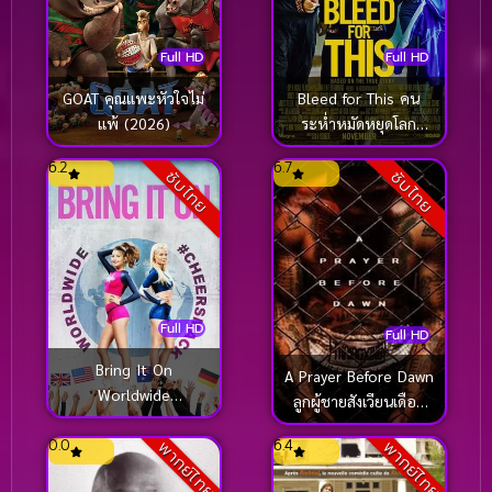
Full HD
Full HD
GOAT คุณแพะหัวใจไม่
Bleed for This คน
แพ้ (2026)
ระห่ำหมัดหยุดโลก
(2016)
6.2
6.7
ซับไทย
ซับไทย
Full HD
Full HD
Bring It On
A Prayer Before Dawn
Worldwide
ลูกผู้ชายสังเวียนเดือด
#Cheersmack สาว
(ซับไทย) (2018)
0.0
6.4
เชียร์เท้าไฟ หัวใจวี้ดบึ้ม
พากย์ไทย
พากย์ไทย
ภาค 7 ซับไทย (2017)