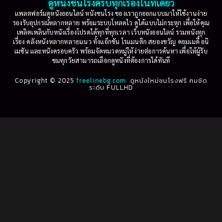
ดูหนังชนโรงครบทุกเรื่องในที่เดียว
Based on Novel
(16)
1999
1998
แพลตฟอร์มดูหนังออนไลน์ หนังชนโรง ของเราถูกออกแบบมาให้ใช้งานง่าย
รองรับอุปกรณ์หลากหลาย พร้อมระบบโหลดไว ดูได้แบบไม่กระตุก เพื่อให้คุณ
Betrayal
(1)
1997
1996
เพลิดเพลินกับหนังเรื่องโปรดได้ทุกที่ทุกเวลา เว็บหนังออนไลน์ รวมหนังทุก
เรื่อง คลังหนังหลากหลายแนว ทั้งแอ็กชัน โรแมนติก สยองขวัญ คอมเมดี้ อนิ
1995
1994
เมชัน และหนังครอบครัว พร้อมจัดหมวดหมู่ให้ง่ายต่อการค้นหา เพื่อให้ผู้รับ
Biography
(3)
ชมทุกวัยสามารถเลือกดูหนังที่ต้องการได้ทันที
1993
1992
Biography ชีวประวัติ
(61)
Copyright © 2025
1991
freelinebg.com
ดูหนังใหม่ชนโรงฟรี คมชัด
1990
ระดับ FULLHD
1989
1988
Biography ชีวิตจริง
(78)
1987
1986
Black Comedy
(16)
1985
1984
Classic คลาสสิค
(1)
1983
1982
1981
1980
Classic หนังคลาสสิก
(22)
1979
1978
Classic หนังคลาสสิก
(46)
1977
1976
Classic หนังคลาสสิก
(262)
1975
1974