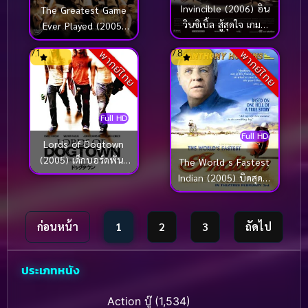
Invincible (2006) อิน
The Greatest Game
วินซิเบิ้ล สู้สุดใจ เกมนี้
Ever Played (2005)
ไม่มีวันแพ้
เกมยิ่งใหญ่…ชัยชนะ
7.1
7.8
พากย์ไทย
พากย์ไทย
เหนือความฝัน
Full HD
Full HD
Lords of Dogtown
(2005) เด็กบอร์ดพันธุ์
The World s Fastest
ซ่าส์ขาติดล้อ
Indian (2005) บิดสุดใจ
แรงเกินฝัน
ก่อนหน้า
1
2
3
ถัดไป
ประเภทหนัง
Action บู๊
(1,534)