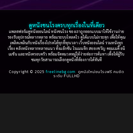
Based on a True Story เรื่องจริง
(75)
2005
2004
2003
2002
Based on a True Story เรื่องจริง
(36)
2001
2000
ดูหนังชนโรงครบทุกเรื่องในที่เดียว
Based on Novel
(16)
1999
1998
แพลตฟอร์มดูหนังออนไลน์ หนังชนโรง ของเราถูกออกแบบมาให้ใช้งานง่าย
รองรับอุปกรณ์หลากหลาย พร้อมระบบโหลดไว ดูได้แบบไม่กระตุก เพื่อให้คุณ
Betrayal
(1)
1997
1996
เพลิดเพลินกับหนังเรื่องโปรดได้ทุกที่ทุกเวลา เว็บหนังออนไลน์ รวมหนังทุก
เรื่อง คลังหนังหลากหลายแนว ทั้งแอ็กชัน โรแมนติก สยองขวัญ คอมเมดี้ อนิ
1995
1994
เมชัน และหนังครอบครัว พร้อมจัดหมวดหมู่ให้ง่ายต่อการค้นหา เพื่อให้ผู้รับ
Biography
(3)
ชมทุกวัยสามารถเลือกดูหนังที่ต้องการได้ทันที
1993
1992
Biography ชีวประวัติ
(61)
Copyright © 2025
1991
freelinebg.com
ดูหนังใหม่ชนโรงฟรี คมชัด
1990
ระดับ FULLHD
1989
1988
Biography ชีวิตจริง
(80)
1987
1986
Black Comedy
(16)
1985
1984
Classic คลาสสิค
(1)
1983
1982
1981
1980
Classic หนังคลาสสิก
(264)
1979
1978