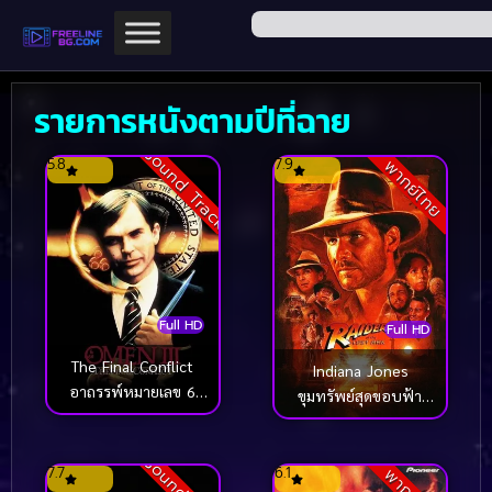
รายการหนังตามปีที่ฉาย
Sound Track
5.8
7.9
พากย์ไทย
Full HD
Full HD
The Final Conflict
Indiana Jones
อาถรรพ์หมายเลข 6
ขุมทรัพย์สุดขอบฟ้า
ภาค 3 (1981)
(1981)
7.7
6.1