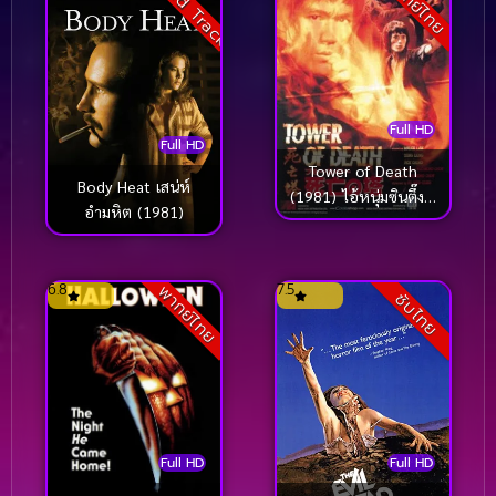
Sound Track
พากย์ไทย
Full HD
Full HD
Tower of Death
Body Heat เสน่ห์
(1981) ไอ้หนุ่มซินตึ๊ง…
อำมหิต (1981)
ระห่ำแตก
6.8
7.5
พากย์ไทย
ซับไทย
Full HD
Full HD