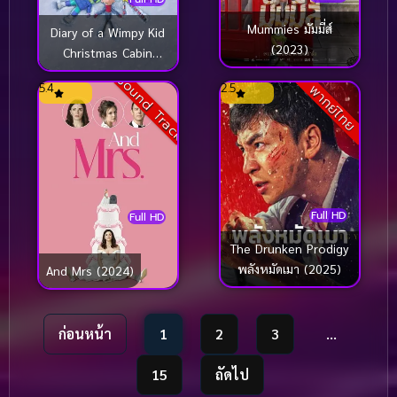
Mummies มัมมี่ส์
Diary of a Wimpy Kid
(2023)
Christmas Cabin
Fever (2023)
Sound Track
5.4
2.5
พากย์ไทย
Full HD
Full HD
The Drunken Prodigy
พลังหมัดเมา (2025)
And Mrs (2024)
ก่อนหน้า
1
2
3
…
15
ถัดไป