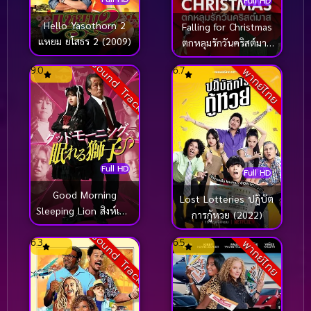
Full HD
Hello Yasothorn 2
Falling for Christmas
แหยม ยโสธร 2 (2009)
ตกหลุมรักวันคริสต์มาส
(2022)
Sound Track
9.0
6.7
พากย์ไทย
Full HD
Full HD
Good Morning
Lost Lotteries ปฏิบัต
Sleeping Lion สิงห์เฒ่า
การกู้หวย (2022)
สุดเก๋า ผจญโอตะสุด
Sound Track
6.3
6.5
เกรียน (2022)
พากย์ไทย