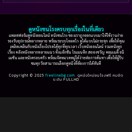
Based on a True Story เรื่องจริง
(36)
2005
2004
2003
2002
Based on a True Story เรื่องจริง
(79)
2001
2000
ดูหนังชนโรงครบทุกเรื่องในที่เดียว
Based on Novel
(16)
1999
1998
แพลตฟอร์มดูหนังออนไลน์ หนังชนโรง ของเราถูกออกแบบมาให้ใช้งานง่าย
รองรับอุปกรณ์หลากหลาย พร้อมระบบโหลดไว ดูได้แบบไม่กระตุก เพื่อให้คุณ
Betrayal
(1)
1997
1996
เพลิดเพลินกับหนังเรื่องโปรดได้ทุกที่ทุกเวลา เว็บหนังออนไลน์ รวมหนังทุก
เรื่อง คลังหนังหลากหลายแนว ทั้งแอ็กชัน โรแมนติก สยองขวัญ คอมเมดี้ อนิ
1995
1994
เมชัน และหนังครอบครัว พร้อมจัดหมวดหมู่ให้ง่ายต่อการค้นหา เพื่อให้ผู้รับ
Biography
(3)
ชมทุกวัยสามารถเลือกดูหนังที่ต้องการได้ทันที
1993
1992
Biography ชีวประวัติ
(61)
Copyright © 2025
1991
freelinebg.com
ดูหนังใหม่ชนโรงฟรี คมชัด
1990
ระดับ FULLHD
1989
1988
Biography ชีวิตจริง
(81)
1987
1986
Black Comedy
(16)
1985
1984
Classic คลาสสิค
(1)
1983
1982
1981
1980
Classic หนังคลาสสิก
(22)