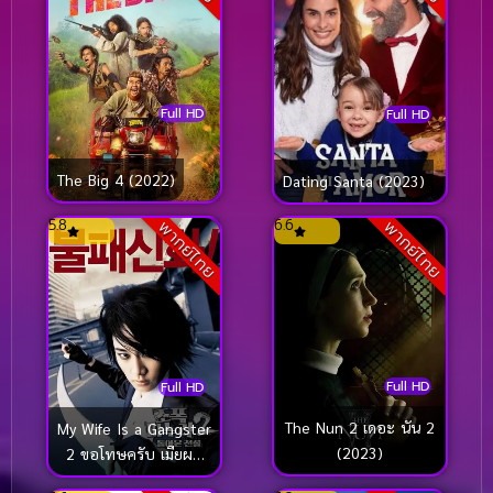
Full HD
Full HD
The Big 4 (2022)
Dating Santa (2023)
5.8
6.6
พากย์ไทย
พากย์ไทย
Full HD
Full HD
The Nun 2 เดอะ นัน 2
My Wife Is a Gangster
(2023)
2 ขอโทษครับ เมียผม
เป็นยากูซ่า 2 (2003)