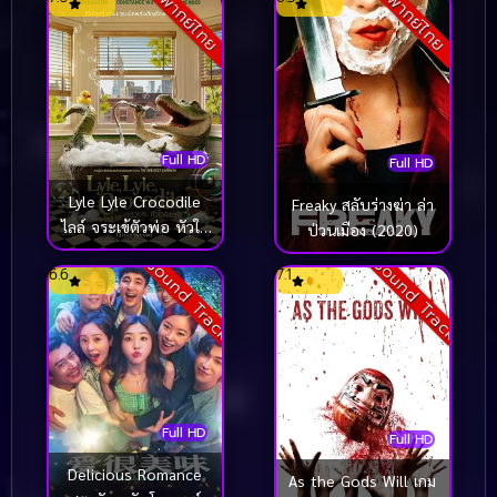
พากย์ไทย
พากย์ไทย
Full HD
Full HD
Lyle Lyle Crocodile
Freaky สลับร่างฆ่า ล่า
ไลล์ จระเข้ตัวพ่อ หัวใจ
ป่วนเมือง (2020)
ล้อหล่อ (2022)
Sound Track
Sound Track
6.6
7.1
Full HD
Full HD
Delicious Romance
As the Gods Will เกม