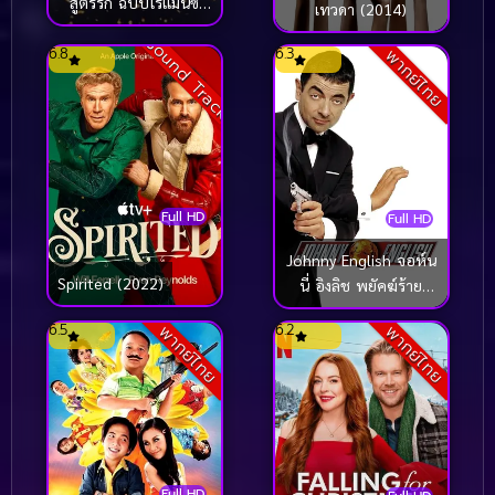
สูตรรัก ฉบับโรแมนซ์
เทวดา (2014)
(2023)
Sound Track
6.8
6.3
พากย์ไทย
Full HD
Full HD
Johnny English จอห์น
Spirited (2022)
นี่ อิงลิช พยัคฆ์ร้าย
ศูนย์ ศูนย์ ก๊าก (2003)
6.5
6.2
พากย์ไทย
พากย์ไทย
Full HD