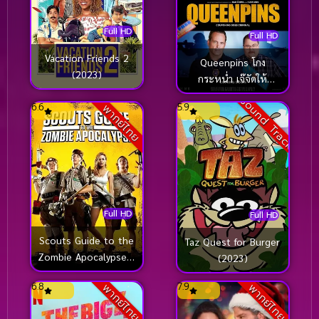
Full HD
Full HD
Vacation Friends 2
Queenpins โกง
(2023)
กระหน่ำ เจ๊จัดให้
(2021)
Sound Track
6.6
5.9
พากย์ไทย
Full HD
Full HD
Scouts Guide to the
Taz Quest for Burger
Zombie Apocalypse 3
(2023)
ลูก เสือ ปะทะ ซอมบี้
6.8
7.9
พากย์ไทย
พากย์ไทย
(2015)