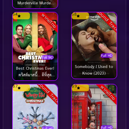
Murderville Murder
Mystery ใครฆ่าชานต้า
Sound Track
5.4
5.8
พากย์ไทย
(2022)
Full HD
Full HD
Somebody I Used to
Best Christmas Ever!
Know (2023)
คริสต์มาสนี้… ดีที่สุด
(2023)
Sound Track
6.7
6.9
พากย์ไทย
Full HD
Full HD