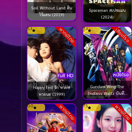
Soil Without Land ดิน
Spaceman สเปซแมน
ไร้แดน (2019)
(2024)
5.3
7.3
พากย์ไทย
เสียงโรง
หนังโรง
Full HD
Gundam Wing The
Happy End รัก ทรยศ
Endless Waltz บันทึก
หายนะ (1999)
การยุทธ์บทใหม่ กันดั้มวิง
0.0
7.5
พากย์ไทย
พากย์ไทย
เอนด์เลส วอลซ์ (1998)