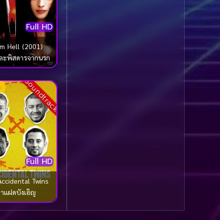
1985
1984
Biography ชีวประวัติ
(61)
1983
1982
Full HD
1981
1980
Biography ชีวิตจริง
(78)
m Hell (2001)
1979
1978
ละพิสดารจากนรก
Black Comedy
(16)
1977
1976
Soundtrack
Classic คลาสสิค
(1)
1975
1974
1973
1972
Classic หนังคลาสสิก
1971
1970
(262)
1969
1968
Classic หนังคลาสสิก
1964
1963
(22)
Full HD
1962
1960
Classic หนังคลาสสิก
ccidental Twins
1956
1954
(46)
าแฝดบังเอิญ
1950
1940
Comedy คอมเมดี้
(1)