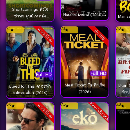
Shortcomings หัวใจ
Natalie นาตาลี (2010)
ชำรุดมนุษย์โรงหนัง
Mamas
(2023)
7.1
7.1
7.0
พากย์ไทย
ซับไทย
Full HD
Full HD
Meal Ticket มีล ทิกเก็ต
Brain On F
Bleed for This คนระห่ำ
(2026)
ท้าป
หมัดหยุดโลก (2016)
Soundtrack
6.6
7.5
6.8
พากย์ไทย