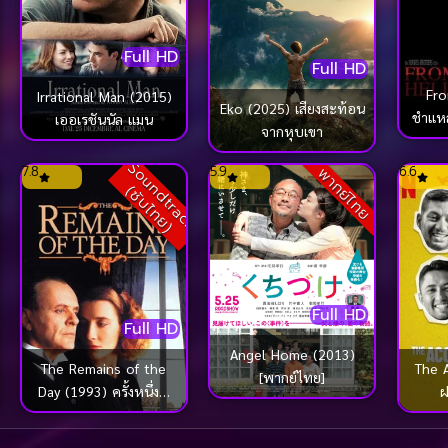
Full HD
Full HD
Fro
Irrational Man (2015)
Eko (2025) เสียงสะท้อน
ชำแห
เออเรชันนัล แมน
จากหุบเขา
S
o
u
n
d
t
r
a
c
k
ซั
บ
ไ
ท
ย
7.8
5.9
6.6
พากย์ไทย
(
)
Full HD
Full HD
Angel Home (2013)
The A
The Remains of the
[พากย์ไทย]
ฝ
Day (1993) ครั้งหนึ่งที่
เรารำลึก [ซับไทย]