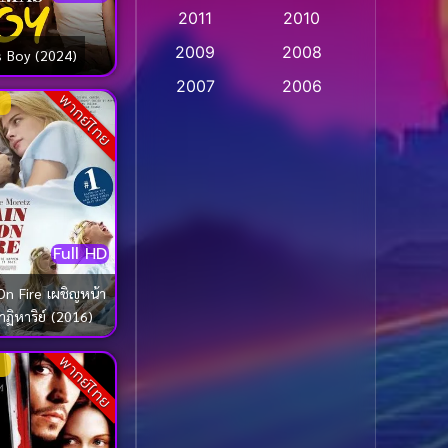
2011
2010
Apple TV
(20)
2009
2008
 Boy (2024)
Apple TV+
(318)
2007
2006
พากย์ไทย
Based on a True Story
2005
2004
สร้างจากเรื่องจริง
(2)
2003
2002
2001
2000
Based on a True Story
เรื่องจริง
(74)
1999
1998
Full HD
1997
1996
Based on a True Story
เรื่องจริง
(36)
1995
1994
ire เผชิญหน้า
าฏิหาริย์ (2016)
1993
1992
Based on Novel
(16)
1991
1990
พากย์ไทย
Betrayal
(1)
1989
1988
Biography
(3)
1987
1986