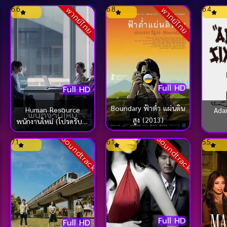
(2017)
ck
6.6
6.8
6.4
พากย์ไทย
พากย์ไทย
Full HD
Full HD
Boundary ฟ้าต่ำ แผ่นดิน
Human Resource
Ada
สูง (2013)
พนักงานใหม่ (โปรดรับไว้
พิจารณา) (2025)
Soundtrack
Soundtrack
7.1
6.1
5.5
Full HD
Full HD