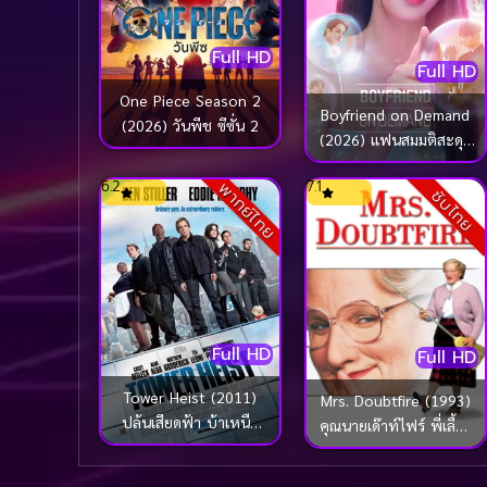
Full HD
Full HD
One Piece Season 2
Boyfriend on Demand
(2026) วันพีช ซีซั่น 2
(2026) แฟนสมมติสะดุด
รัก
6.2
7.1
พากย์ไทย
ซับไทย
Full HD
Full HD
Tower Heist (2011)
Mrs. Doubtfire (1993)
ปล้นเสียดฟ้า บ้าเหนือ
คุณนายเด๊าท์ไฟร์ พี่เลี้ยง
เมฆ
หัวใจหนุงหนิง