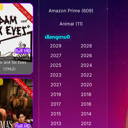
Soundtrack
Amazon Prime
(609)
Animal
(11)
เลือกดูตามปี
Animation การ์ตูน
(28)
2029
2028
Animation การ์ตูน
Full HD
2027
2026
(235)
m and Six Eves
2025
2024
(1962)
Animation การ์ตูน
(32)
2023
2022
Soundtrack
Animation อนิเมชั่น
(1)
2021
2020
2019
2018
Animation แอนิเมชั่น
(1)
2017
2016
Animation แอนิเมชัน
(1)
2015
2014
Anthology
(2)
2013
2012
Full HD