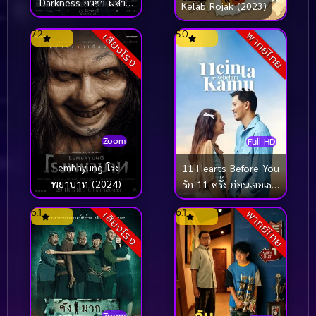
Darkness กัวซา ผีสาป
Kelab Rojak (2023)
นรกส่ง (2024)
7.2
5.0
พากย์ไทย
เสียงโรง
Zoom
Full HD
Lembayung โรง
11 Hearts Before You
พยาบาท (2024)
รัก 11 ครั้ง ก่อนเจอเธอ
(2025)
6.1
6.1
พากย์ไทย
เสียงโรง