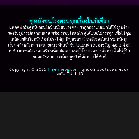
2003
2002
Based on a True Story เรื่องจริง
(74)
2001
2000
ดูหนังชนโรงครบทุกเรื่องในที่เดียว
Based on Novel
(16)
1999
1998
แพลตฟอร์มดูหนังออนไลน์ หนังชนโรง ของเราถูกออกแบบมาให้ใช้งานง่าย
รองรับอุปกรณ์หลากหลาย พร้อมระบบโหลดไว ดูได้แบบไม่กระตุก เพื่อให้คุณ
Betrayal
(1)
1997
1996
เพลิดเพลินกับหนังเรื่องโปรดได้ทุกที่ทุกเวลา เว็บหนังออนไลน์ รวมหนังทุก
เรื่อง คลังหนังหลากหลายแนว ทั้งแอ็กชัน โรแมนติก สยองขวัญ คอมเมดี้ อนิ
1995
1994
เมชัน และหนังครอบครัว พร้อมจัดหมวดหมู่ให้ง่ายต่อการค้นหา เพื่อให้ผู้รับ
Biography
(3)
ชมทุกวัยสามารถเลือกดูหนังที่ต้องการได้ทันที
1993
1992
Biography ชีวประวัติ
(61)
Copyright © 2025
1991
freelinebg.com
ดูหนังใหม่ชนโรงฟรี คมชัด
1990
ระดับ FULLHD
1989
1988
Biography ชีวิตจริง
(78)
1987
1986
Black Comedy
(16)
1985
1984
Classic คลาสสิค
(1)
1983
1982
1981
1980
Classic หนังคลาสสิก
(262)
1979
1978
Classic หนังคลาสสิก
(22)