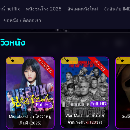
น์ netflix
หนังชนโรง 2025
อัพเดตหนังใหม่
จัดอันดับ IM
ขอหนัง / ติดต่อเรา
วิวหนัง
5.7
5.6
5.8
พากย์ไทย
ซับไทย
Full HD
Full HD
War Machine [ซับไทย
Mieruko-chan ใครว่าหนู
Scre
จาก Netflix] (2017)
เห็นผี (2025)