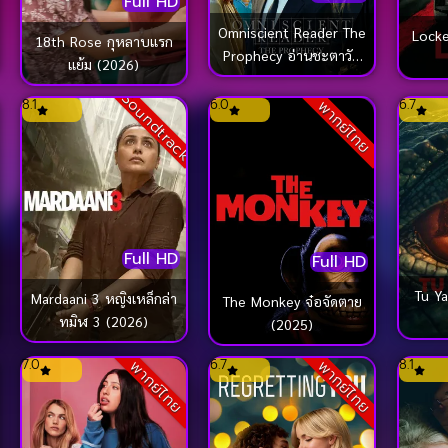
Full HD
Omniscient Reader The
Locked ล็อก ล่
18th Rose กุหลาบแรก
Prophecy อ่านชะตาวัน
แย้ม (2026)
สิ้นโลก (2025)
k
Soundtrack
8.1
6.0
6.7
พากย์ไทย
Full HD
Full HD
Tu Yaa M
Mardaani 3 หญิงเหล็กล่า
The Monkey จ๋อจัดตาย
ทมิฬ 3 (2026)
(2025)
7.0
6.7
8.1
พากย์ไทย
พากย์ไทย