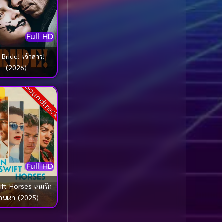
1985
1984
Biography ชีวประวัติ
(61)
1983
1982
Full HD
1981
1980
Biography ชีวิตจริง
(80)
1979
1978
ide! เจ้าสาว!
Black Comedy
(16)
(2026)
1977
1976
Soundtrack
Classic คลาสสิค
(1)
1975
1974
1973
1972
Classic หนังคลาสสิก
1971
1970
(264)
1969
1968
Classic หนังคลาสสิก
1964
1963
(22)
Full HD
1962
1960
Classic หนังคลาสสิก
t Horses เกมรัก
1956
1954
(46)
้อนเงา (2025)
1950
1940
Comedy คอมเมดี้
(1)