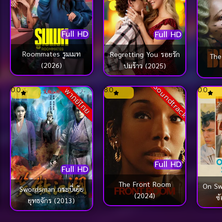
Full HD
Full HD
Roommates รูมเมท
Regretting You รอยรัก
The Br
(2026)
ปมร้าว (2025)
k
Soundtrack
0.0
8.0
0.0
พากย์ไทย
Full HD
Full HD
The Front Room
On Swif
Swordsman กระบี่เย้ย
(2024)
ซ
ยุทธจักร (2013)