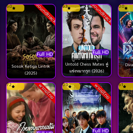
Soundtrack
Soundtrack
6.0
6.3
0.0
Full HD
Full HD
Untold Chess Mates คู่
Diva La
Sosok Ketiga Lintrik
แข่งหมากรุก (2026)
(2025)
7.2
0.0
6.1
พากย์ไทย
พากย์ไทย
Full HD