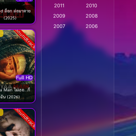
2011
2010
Apple TV
(20)
อมาตาย
2009
2008
(2025)
Apple TV+
(318)
2007
2006
Soundtrack
Based on a True Story
2005
2004
สร้างจากเรื่องจริง
(2)
2003
2002
2001
2000
Based on a True Story
เรื่องจริง
(75)
1999
1998
Full HD
1997
1996
Based on a True Story
เรื่องจริง
(36)
1995
1994
ain ไม่เธอ…ก็
ฉัน (2026)
1993
1992
Based on Novel
(16)
1991
1990
Soundtrack
Betrayal
(1)
1989
1988
Biography
(3)
1987
1986