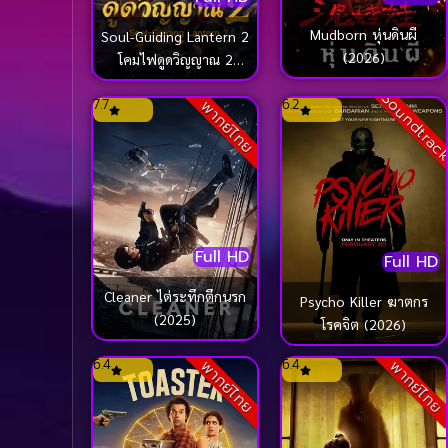
Mudborn หุ่นดินผี
Soul-Guiding Lantern 2
(2026)
โคมไฟดูดวิญญาณ 2
(2026)
Soundtrac
7.7
6.2
พากย์ไทย
Full HD
Full HD
Cleaner ไต่ระทึกตึกนรก
Psycho Killer ฆาตกร
(2025)
โรคจิต (2026)
6.4
6.4
พากย์ไทย
พากย์ไทย