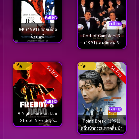
Full HD
Full HD
JFK (1991) รอยเลือด
God of Gamblers 3
ฝังปฐพี
(1991) คนตัดคน 3
เจาะเวลาหาเจ้าพ่อ
เซี่ยงไฮ้
4.9
7.3
ซับไทย
ซับไทย
Full HD
Full HD
A Nightmare on Elm
Street 6 Freddy’s
Point Break (1991)
Dead (1991) นิ้วขเมือบ
คลื่นบ้ากระแทกคลื่นบ้า
ภาค 6