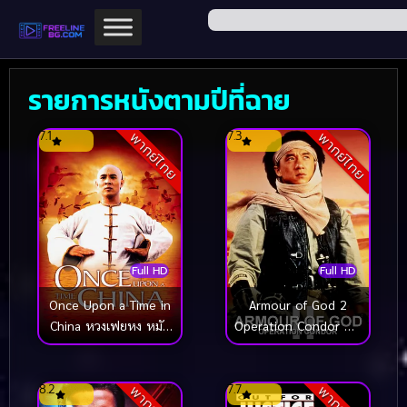
รายการหนังตามปีที่ฉาย
7.1
7.3
พากย์ไทย
พากย์ไทย
Full HD
Full HD
Once Upon a Time in
Armour of God 2
China หวงเฟยหง หมัด
Operation Condor ฟัด
บินทะลุเหล็ก (1991)
ข้ามโลก ล่าขุมทรัพย์นาซี
ภาค 2 (1991)
8.2
7.7