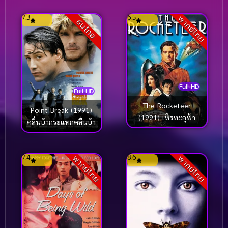
7.3
6.5
พากย์ไทย
ซับไทย
Full HD
Full HD
The Rocketeer
Point Break (1991)
(1991) เหิรทะลุฟ้า
คลื่นบ้ากระแทกคลื่นบ้า
7.4
8.6
พากย์ไทย
พากย์ไทย