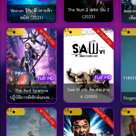
The Nun 2 เดอะ นัน 2
Veeran วีรัน ฮีโร่สายฟ้า
Awaren
(2023)
ทมิฬ (2023)
เพี
ck
6.0
6.3
6.0
พากย์ไทย
พากย์ไทย
Full HD
Full HD
Saw VI เกม ตัด-ต่อ-ตาย
The Red Sparrow
6 (2009)
ปฎิบัติการพิทักษ์นกเพลิง
Finger
(2022)
ck
Sound Track
6.2
9.8
8.0
พากย์ไทย