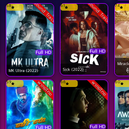
Sound Track
Sound Track
(2005)
5.8
6.1
7.4
สังหาร (2003)
Full HD
Full HD
Miracl
Sick (2022)
ต
MK Ultra (2022)
5.9
6.6
6.0
พากย์ไทย
พากย์ไทย
Full HD
Full HD