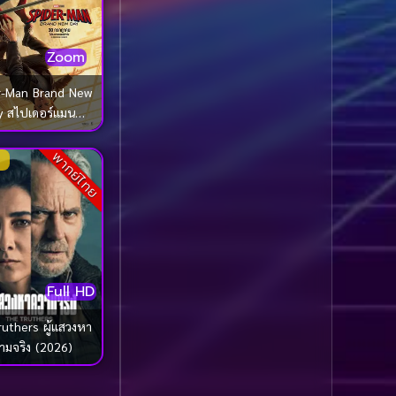
1985
1984
Biography ชีวประวัติ
(61)
1983
1982
Zoom
1981
1980
Biography ชีวิตจริง
(80)
r-Man Brand New
1979
1978
y สไปเดอร์แมน
Black Comedy
(16)
1977
1976
์ นิว เดย์ (2026)
พากย์ไทย
Classic คลาสสิค
(1)
1975
1974
1973
1972
Classic หนังคลาสสิก
1971
1970
(267)
1969
1968
Classic หนังคลาสสิก
1964
1963
(22)
Full HD
1962
1960
Classic หนังคลาสสิก
ruthers ผู้แสวงหา
1956
1954
(46)
ามจริง (2026)
1950
1940
Comedy คอมเมดี้
(1)