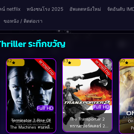
น์ netflix
หนังชนโรง 2025
อัพเดตหนังใหม่
จัดอันดับ IM
ขอหนัง / ติดต่อเรา
hriller ระทึกขวัญ
ck
6.2
6.3
6.0
พากย์ไทย
พากย์ไทย
Full HD
Full HD
The Transporter 2
Terminator 3 Rise Of
On
ทรานสปอร์ตเตอร์ 2
The Machines คนเหล็ก
P
ภารกิจฮึด…เฆี่ยนนรก
3 กำเนิดใหม่เครื่องจักร