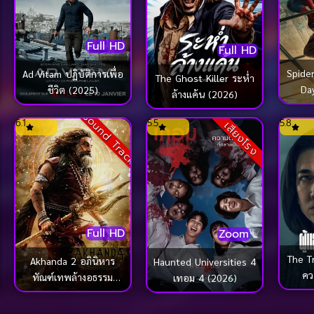
Full HD
Full HD
Spide
Ad Vitam ปฏิบัติการเพื่อ
The Ghost Killer ระห่ำ
Da
ชีวิต (2025)
ล้างแค้น (2026)
แบรนด
ck
Sound Track
6.1
5.5
5.8
เสียงโรง
Full HD
Zoom
The T
Akhanda 2 อภินิหาร
Haunted Universities 4
คว
ทัณฑ์เทพล้างอธรรม
เทอม 4 (2026)
(2026)