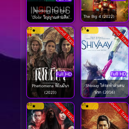
Insidious The Red
The Big 4 (2022)
Door วิญญาณตามติด
ประตูผีผ่าน (2023)
Sound Track
Sound Tra
6.0
5.9
Full HD
Full HD
Shivaay ไต่ระห่ำล่าเดน
Phenomena ฟีโนมีนา
นรก (2016)
(2023)
Sound Track
Sound Tra
4.0
6.1