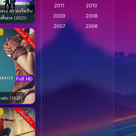
2011
2010
Apple TV
(20)
ess ความจริงเป็น
2009
2008
ยงสิ่งลวง (2023)
Apple TV+
(318)
2007
2006
Sound Track
Based on a True Story
2005
2004
สร้างจากเรื่องจริง
(2)
2003
2002
2001
2000
Based on a True Story
เรื่องจริง
(36)
1999
1998
1997
1996
Full HD
Based on a True Story
เรื่องจริง
(77)
1995
1994
nails (2023)
1993
1992
Based on Novel
(16)
1991
1990
เสียงโรง
Betrayal
(1)
1989
1988
Biography
(3)
1987
1986