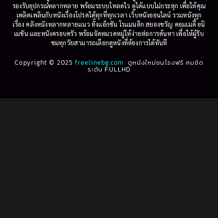
รองรับอุปกรณ์หลากหลาย พร้อมระบบโหลดไว ดูได้แบบไม่กระตุก เพื่อให้คุณ
Betrayal
(1)
1997
1996
เพลิดเพลินกับหนังเรื่องโปรดได้ทุกที่ทุกเวลา เว็บหนังออนไลน์ รวมหนังทุก
เรื่อง คลังหนังหลากหลายแนว ทั้งแอ็กชัน โรแมนติก สยองขวัญ คอมเมดี้ อนิ
1995
1994
เมชัน และหนังครอบครัว พร้อมจัดหมวดหมู่ให้ง่ายต่อการค้นหา เพื่อให้ผู้รับ
Biography
(3)
ชมทุกวัยสามารถเลือกดูหนังที่ต้องการได้ทันที
1993
1992
Biography ชีวประวัติ
(61)
Copyright © 2025
1991
freelinebg.com
ดูหนังใหม่ชนโรงฟรี คมชัด
1990
ระดับ FULLHD
1989
1988
Biography ชีวิตจริง
(80)
1987
1986
Black Comedy
(16)
1985
1984
Classic คลาสสิค
(1)
1983
1982
1981
1980
Classic หนังคลาสสิก
(264)
1979
1978
Classic หนังคลาสสิก
(22)
1977
1976
Classic หนังคลาสสิก
(46)
1975
1974
1973
1972
Comedy คอมเมดี้
(1)