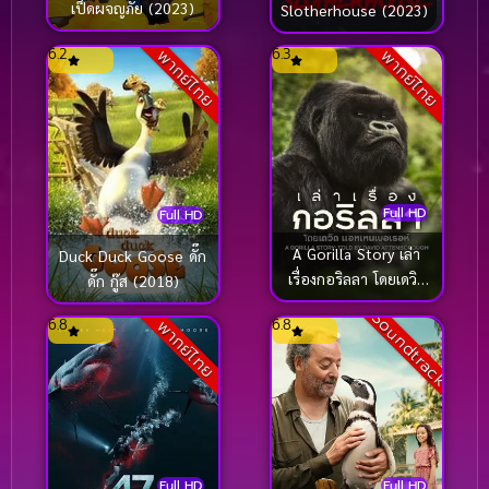
เป็ดผจญภัย (2023)
Slotherhouse (2023)
6.2
6.3
พากย์ไทย
พากย์ไทย
Full HD
Full HD
A Gorilla Story เล่า
Duck Duck Goose ดั๊ก
เรื่องกอริลลา โดยเดวิด
ดั๊ก กู๊ส (2018)
แอทเทนเบอเรอห์ เซอร์
Soundtrack
6.8
6.8
พากย์ไทย
เดวิด (2026)
Full HD
Full HD