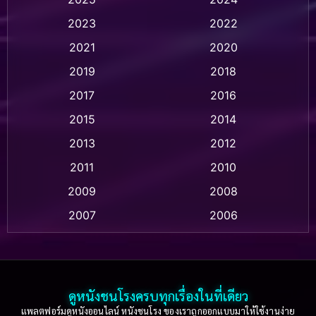
Animation อนิเมชั่น
(1)
2023
2022
Animation แอนิเมชั่น
(1)
2021
2020
2019
2018
Animation แอนิเมชัน
(1)
2017
2016
Anthology
(2)
2015
2014
Apple TV
(20)
2013
2012
2011
2010
Apple TV+
(318)
2009
2008
Based on a True Story สร้างจากเรื่องจริง
(2)
2007
2006
Based on a True Story เรื่องจริง
(75)
2005
2004
2003
2002
Based on a True Story เรื่องจริง
(36)
2001
2000
ดูหนังชนโรงครบทุกเรื่องในที่เดียว
Based on Novel
(16)
1999
1998
แพลตฟอร์มดูหนังออนไลน์ หนังชนโรง ของเราถูกออกแบบมาให้ใช้งานง่าย