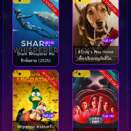
พากย์ไทย
พากย์ไทย
Full HD
Full HD
A Dog’s Way Home
Shark Whisperer คน
เพื่อนรักผจญภัยสี่ร้อย
รักษ์ฉลาม (2025)
ไมล์ (2019)
Soundtrack
6.9
5.4
พากย์ไทย
Full HD
Full HD
Migration ครอบครัว