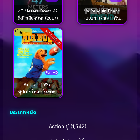
47 Meters Down 47
My Penguin Friend
ดิ่งลึกเฉียดนรก (2017)
(2024) เจ้าเพนกวิน
เพื่อนรัก
5.4
พากย์ไทย
Full HD
Air Bud (1997)
ซุปเปอร์หมากึ๋นเทวดา
ประเภทหนัง
Action บู๊
(1,542)