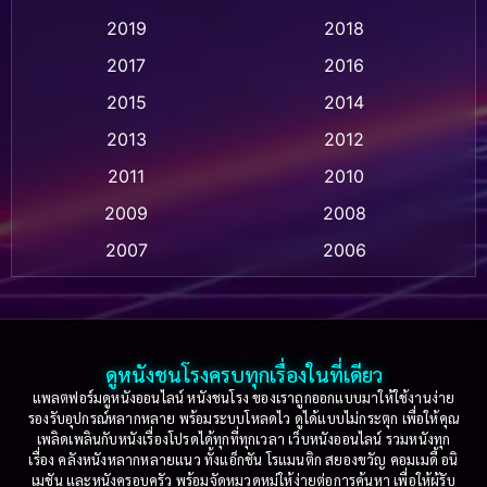
2019
2018
Animation แอนิเมชัน
(1)
2017
2016
Anthology
(2)
2015
2014
Apple TV
(20)
2013
2012
2011
2010
Apple TV+
(318)
2009
2008
Based on a True Story สร้างจากเรื่องจริง
(2)
2007
2006
Based on a True Story เรื่องจริง
(75)
2005
2004
2003
2002
Based on a True Story เรื่องจริง
(36)
2001
2000
ดูหนังชนโรงครบทุกเรื่องในที่เดียว
Based on Novel
(16)
1999
1998
แพลตฟอร์มดูหนังออนไลน์ หนังชนโรง ของเราถูกออกแบบมาให้ใช้งานง่าย
รองรับอุปกรณ์หลากหลาย พร้อมระบบโหลดไว ดูได้แบบไม่กระตุก เพื่อให้คุณ
Betrayal
(1)
1997
1996
เพลิดเพลินกับหนังเรื่องโปรดได้ทุกที่ทุกเวลา เว็บหนังออนไลน์ รวมหนังทุก
เรื่อง คลังหนังหลากหลายแนว ทั้งแอ็กชัน โรแมนติก สยองขวัญ คอมเมดี้ อนิ
1995
1994
เมชัน และหนังครอบครัว พร้อมจัดหมวดหมู่ให้ง่ายต่อการค้นหา เพื่อให้ผู้รับ
Biography
(3)