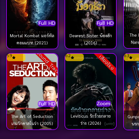
Full HD
Full HD
The 
Dearest Sister น้องฮัก
Mortal Kombat มอร์ทัล
Nar
(2016)
คอมแบท (2021)
สม
Sound Track
5.9
6.2
6.3
มหารา
เสียงโรง
Zoom
Full HD
Leviticus รักร้ายกลาย
The Art of Seduction
Gunpo
ร่าง (2026)
เกมรักคาสโนว่า (2005)
นรก