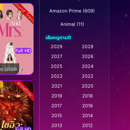
Sound Track
Amazon Prime
(609)
Animal
(11)
เลือกดูตามปี
Animation การ์ตูน
(28)
2029
2028
Full HD
Animation การ์ตูน
2027
2026
(235)
2025
2024
rs (2024)
Animation การ์ตูน
(32)
2023
2022
พากย์ไทย
Animation อนิเมชั่น
(1)
2021
2020
2019
2018
Animation แอนิเมชัน
(1)
2017
2016
Animation แอนิเมชั่น
(1)
2015
2014
Anthology
(2)
2013
2012
Full HD