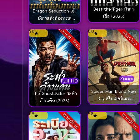
Beat the Tiger นักล่า
Dragon Seduction เจ้า
เสือ (2025)
มังกรแห่งท้องทะเล
(2025)
Sound Track
9.8
8.0
เสียงโรง
Zoom
Full HD
Spider-Man Brand New
The Ghost Killer ระห่ำ
Day สไปเดอร์แมน
ล้างแค้น (2026)
แบรนด์ นิว เดย์ (2026)
6.5
5.8
พากย์ไทย
พากย์ไทย