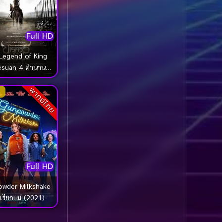
1985
1984
Biography ชีวประวัติ
(61)
1983
1982
Full HD
1981
1980
Biography ชีวิตจริง
(78)
Legend of King
1979
1978
Black Comedy
(16)
esuan 4 ตำนาน
1977
1976
เด็จพระนเรศวร
Classic คลาสสิค
(1)
พากย์ไทย
1975
1974
ช ภาค 4 ศึกนันท
บุเรง (2011)
1973
1972
Classic หนังคลาสสิก
1971
1970
(262)
1969
1968
Classic หนังคลาสสิก
1964
1963
(22)
Full HD
1962
1960
Classic หนังคลาสสิก
wder Milkshake
1956
1954
(46)
เรียกแม่ (2021)
1950
1940
Comedy คอมเมดี้
(1)