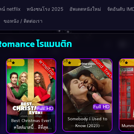
น์ netflix
หนังชนโรง 2025
อัพเดตหนังใหม่
จัดอันดับ IM
ขอหนัง / ติดต่อเรา
 Romance โรแมนติก
ck
Sound Track
5.4
5.8
6.9
พากย์ไทย
Full HD
Full HD
Somebody I Used to
Best Christmas Ever!
Know (2023)
Mummie
คริสต์มาสนี้… ดีที่สุด
(2023)