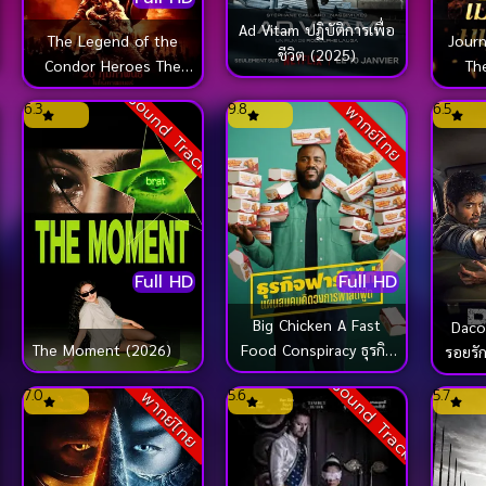
Ad Vitam ปฏิบัติการเพื่อ
The Legend of the
Jour
ชีวิต (2025)
Condor Heroes The
Th
Gallants มังกรหยก จอม
Heave
Sound Track
6.3
9.8
6.5
พากย์ไทย
ยุทธ์ผู้ยิ่งใหญ่ (2025)
บน
Full HD
Full HD
Big Chicken A Fast
Daco
Food Conspiracy ธุรกิจ
The Moment (2026)
รอยรั
ฟาร์มไก่ แผนสมคบคิดวง
Sound Track
7.0
5.6
5.7
พากย์ไทย
การฟาสต์ฟู้ด (2026)