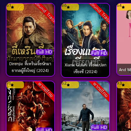
ck
Sound Track
Sound Track
6.1
8.6
5.4
Full HD
Full HD
Direnjie ตี๋เหรินเจี๋ยนักมา
Xianxi Guishi เรื่องแปลก
And M
ยากลผู้ยิ่งใหญ่ (2024)
เซียงซี (2024)
ck
7.1
6.2
9.3
พากย์ไทย
พากย์ไทย
Full HD
Full HD