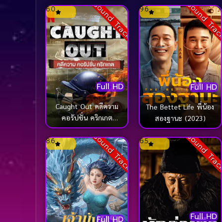
Sound Track
Sound Tra
6.0
9.6
Full HD
Full HD
Caught Out คดีความ
The Bettet Life พี่น้อง
คอรัปชั่น คริกเกต
สองฐานะ (2023)
(2023)
Sound Track
Sound Tra
8.6
6.5
Full HD
Full HD