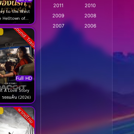
2011
2010
Apple TV
(20)
ney to the West
2009
2008
e Helltown of
Apple TV+
(318)
n ไซอิ๋ว เมืองนรก
2007
2006
Sound Track
สวรรค์ (2025)
Based on a True Story
2005
2004
สร้างจากเรื่องจริง
(2)
2003
2002
2001
2000
Based on a True Story
เรื่องจริง
(36)
1999
1998
1997
1996
Based on a True Story
Full HD
เรื่องจริง
(74)
1995
1994
it A Love Story
1993
1992
ก รอยแค้น (2026)
Based on Novel
(16)
1991
1990
พากย์ไทย
Betrayal
(1)
1989
1988
Biography
(3)
1987
1986