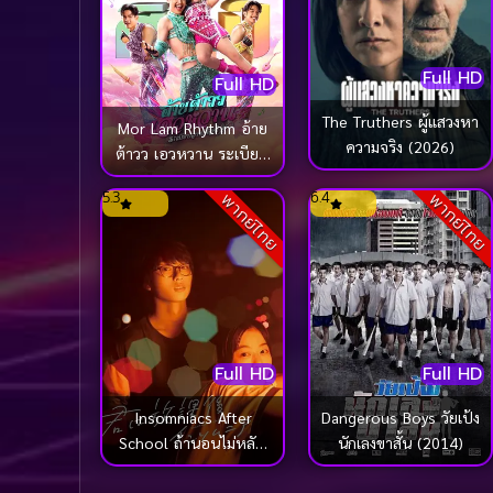
Full HD
Full HD
The Truthers ผู้แสวงหา
Mor Lam Rhythm อ้าย
ความจริง (2026)
ต้าวว เอวหวาน ระเบียบ
วาทะศิลป์ (2026)
5.3
6.4
พากย์ไทย
พากย์ไทย
Full HD
Full HD
Insomniacs After
Dangerous Boys วัยเป้ง
School ถ้านอนไม่หลับ
นักเลงขาสั้น (2014)
ไปนับดาวกันไหม (2024)