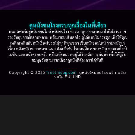
Based on a True Story เรื่องจริง
(36)
2005
2004
2003
2002
Based on a True Story เรื่องจริง
(74)
2001
2000
ดูหนังชนโรงครบทุกเรื่องในที่เดียว
Based on Novel
(16)
1999
1998
แพลตฟอร์มดูหนังออนไลน์ หนังชนโรง ของเราถูกออกแบบมาให้ใช้งานง่าย
รองรับอุปกรณ์หลากหลาย พร้อมระบบโหลดไว ดูได้แบบไม่กระตุก เพื่อให้คุณ
Betrayal
(1)
1997
1996
เพลิดเพลินกับหนังเรื่องโปรดได้ทุกที่ทุกเวลา เว็บหนังออนไลน์ รวมหนังทุก
เรื่อง คลังหนังหลากหลายแนว ทั้งแอ็กชัน โรแมนติก สยองขวัญ คอมเมดี้ อนิ
1995
1994
เมชัน และหนังครอบครัว พร้อมจัดหมวดหมู่ให้ง่ายต่อการค้นหา เพื่อให้ผู้รับ
Biography
(3)
ชมทุกวัยสามารถเลือกดูหนังที่ต้องการได้ทันที
1993
1992
Biography ชีวประวัติ
(61)
Copyright © 2025
1991
freelinebg.com
ดูหนังใหม่ชนโรงฟรี คมชัด
1990
ระดับ FULLHD
1989
1988
Biography ชีวิตจริง
(78)
1987
1986
Black Comedy
(16)
1985
1984
Classic คลาสสิค
(1)
1983
1982
1981
1980
Classic หนังคลาสสิก
(22)
1979
1978