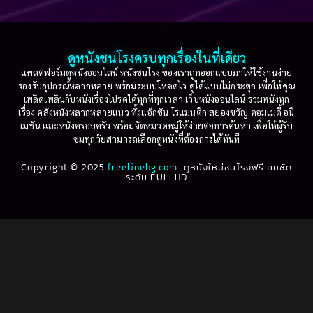
2005
2004
2003
2002
Based on a True Story เรื่องจริง
(36)
2001
2000
ดูหนังชนโรงครบทุกเรื่องในที่เดียว
Based on Novel
(16)
1999
1998
แพลตฟอร์มดูหนังออนไลน์ หนังชนโรง ของเราถูกออกแบบมาให้ใช้งานง่าย
รองรับอุปกรณ์หลากหลาย พร้อมระบบโหลดไว ดูได้แบบไม่กระตุก เพื่อให้คุณ
Betrayal
(1)
1997
1996
เพลิดเพลินกับหนังเรื่องโปรดได้ทุกที่ทุกเวลา เว็บหนังออนไลน์ รวมหนังทุก
เรื่อง คลังหนังหลากหลายแนว ทั้งแอ็กชัน โรแมนติก สยองขวัญ คอมเมดี้ อนิ
1995
1994
เมชัน และหนังครอบครัว พร้อมจัดหมวดหมู่ให้ง่ายต่อการค้นหา เพื่อให้ผู้รับ
Biography
(3)
ชมทุกวัยสามารถเลือกดูหนังที่ต้องการได้ทันที
1993
1992
Biography ชีวประวัติ
(61)
Copyright © 2025
1991
freelinebg.com
ดูหนังใหม่ชนโรงฟรี คมชัด
1990
ระดับ FULLHD
1989
1988
Biography ชีวิตจริง
(80)
1987
1986
Black Comedy
(16)
1985
1984
Classic คลาสสิค
(1)
1983
1982
1981
1980
Classic หนังคลาสสิก
(268)
1979
1978