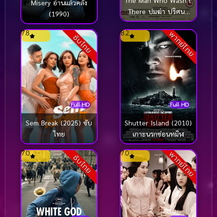
The Man Who Wasn’t
Misery อ่านแล้วคลั่ง
There ปมฆ่า ปริศนา
(1990)
อำพราง (2001)
7.8
8.2
พากย์ไทย
ซับไทย
Full HD
Full HD
Sem Break (2025) ซับ
Shutter Island (2010)
ไทย
เกาะนรกซ่อนทมิฬ
7.0
7.0
พากย์ไทย
ซับไทย