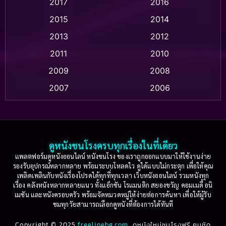
2017
2016
Anthology
(2)
2015
2014
Apple TV
(20)
2013
2012
2011
2010
Apple TV+
(318)
2009
2008
Based on a True Story สร้างจากเรื่องจริง
(2)
2007
2006
Based on a True Story เรื่องจริง
(75)
2005
2004
2003
2002
Based on a True Story เรื่องจริง
(36)
2001
2000
ดูหนังชนโรงครบทุกเรื่องในที่เดียว
Based on Novel
(16)
1999
1998
แพลตฟอร์มดูหนังออนไลน์ หนังชนโรง ของเราถูกออกแบบมาให้ใช้งานง่าย
รองรับอุปกรณ์หลากหลาย พร้อมระบบโหลดไว ดูได้แบบไม่กระตุก เพื่อให้คุณ
Betrayal
(1)
1997
1996
เพลิดเพลินกับหนังเรื่องโปรดได้ทุกที่ทุกเวลา เว็บหนังออนไลน์ รวมหนังทุก
เรื่อง คลังหนังหลากหลายแนว ทั้งแอ็กชัน โรแมนติก สยองขวัญ คอมเมดี้ อนิ
1995
1994
เมชัน และหนังครอบครัว พร้อมจัดหมวดหมู่ให้ง่ายต่อการค้นหา เพื่อให้ผู้รับ
Biography
(3)
ชมทุกวัยสามารถเลือกดูหนังที่ต้องการได้ทันที
1993
1992
Biography ชีวประวัติ
(61)
Copyright © 2025
1991
freelinebg.com
ดูหนังใหม่ชนโรงฟรี คมชัด
1990