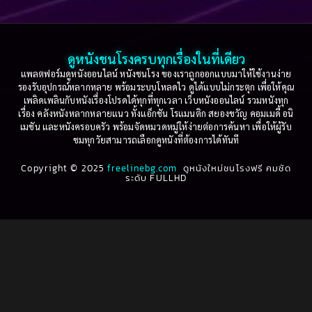
Based on a True Story เรื่องจริง
(75)
2005
2004
2003
2002
Based on a True Story เรื่องจริง
(36)
2001
2000
ดูหนังชนโรงครบทุกเรื่องในที่เดียว
Based on Novel
(16)
1999
1998
แพลตฟอร์มดูหนังออนไลน์ หนังชนโรง ของเราถูกออกแบบมาให้ใช้งานง่าย
รองรับอุปกรณ์หลากหลาย พร้อมระบบโหลดไว ดูได้แบบไม่กระตุก เพื่อให้คุณ
Betrayal
(1)
1997
1996
เพลิดเพลินกับหนังเรื่องโปรดได้ทุกที่ทุกเวลา เว็บหนังออนไลน์ รวมหนังทุก
เรื่อง คลังหนังหลากหลายแนว ทั้งแอ็กชัน โรแมนติก สยองขวัญ คอมเมดี้ อนิ
1995
1994
เมชัน และหนังครอบครัว พร้อมจัดหมวดหมู่ให้ง่ายต่อการค้นหา เพื่อให้ผู้รับ
Biography
(3)
ชมทุกวัยสามารถเลือกดูหนังที่ต้องการได้ทันที
1993
1992
Biography ชีวประวัติ
(61)
Copyright © 2025
1991
freelinebg.com
ดูหนังใหม่ชนโรงฟรี คมชัด
1990
ระดับ FULLHD
1989
1988
Biography ชีวิตจริง
(80)
1987
1986
Black Comedy
(16)
1985
1984
Classic คลาสสิค
(1)
1983
1982
1981
1980
Classic หนังคลาสสิก
(264)
1979
1978