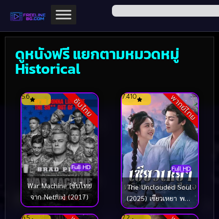
ดูหนังฟรี แยกตามหมวดหมู่
Historical
5.6
7.410
พากย์ไทย
ซับไทย
Full HD
Full HD
War Machine [ซับไทย
The Unclouded Soul
จาก Netflix] (2017)
(2025) เซียวเหยา พลิก
ชะตาราชาปีศาจ
6.5
7.2