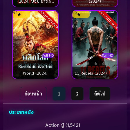
(2024) บ็อบ มาร์เลย์
(2024)
วัน เลิฟ
Soundtrack
Soundtrack
5.4
6.3
Full HD
Full HD
Revolutionize The
World (2024)
11 Rebels (2024)
ก่อนหน้า
1
2
ถัดไป
ประเภทหนัง
Action บู๊
(1,542)