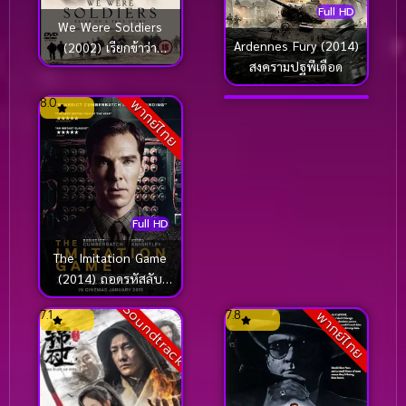
Full HD
Full HD
We Were Soldiers
Ardennes Fury (2014)
(2002) เรียกข้าว่า
Saving Private Ryan
สงครามปฐพีเดือด
วีรบุรุษ
(1998) เซฟวิ่ง ไพรเวท
ไรอัน ฝ่าสมรภูมินรก
8.0
8.6
พากย์ไทย
พากย์ไทย
Full HD
The Imitation Game
(2014) ถอดรหัสลับ
อัจฉริยะพลิกโลก
Soundtrack
7.1
7.8
พากย์ไทย