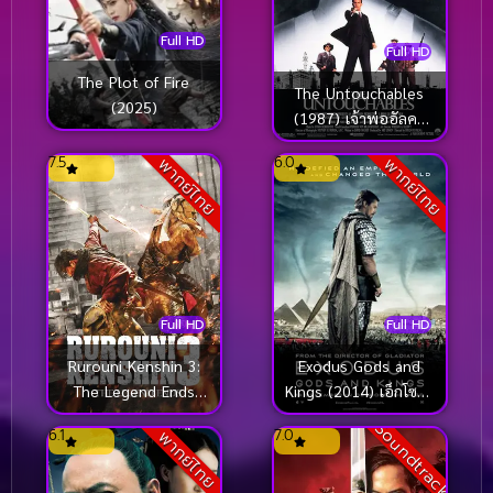
Full HD
Full HD
The Plot of Fire
The Untouchables
(2025)
(1987) เจ้าพ่ออัลคา
โปน
7.5
6.0
พากย์ไทย
พากย์ไทย
Full HD
Full HD
Rurouni Kenshin 3:
Exodus Gods and
The Legend Ends
Kings (2014) เอ็กโซดัส
(2014) รูโรนิ เคนชิน
ก็อดส์ แอนด์ คิงส์
Soundtrack
6.1
7.0
พากย์ไทย
คนจริง โคตรซามูไร