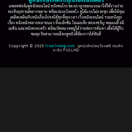
Based on Novel
(16)
1999
1998
แพลตฟอร์มดูหนังออนไลน์ หนังชนโรง ของเราถูกออกแบบมาให้ใช้งานง่าย
รองรับอุปกรณ์หลากหลาย พร้อมระบบโหลดไว ดูได้แบบไม่กระตุก เพื่อให้คุณ
Betrayal
(1)
1997
1996
เพลิดเพลินกับหนังเรื่องโปรดได้ทุกที่ทุกเวลา เว็บหนังออนไลน์ รวมหนังทุก
เรื่อง คลังหนังหลากหลายแนว ทั้งแอ็กชัน โรแมนติก สยองขวัญ คอมเมดี้ อนิ
1995
1994
เมชัน และหนังครอบครัว พร้อมจัดหมวดหมู่ให้ง่ายต่อการค้นหา เพื่อให้ผู้รับ
Biography
(3)
ชมทุกวัยสามารถเลือกดูหนังที่ต้องการได้ทันที
1993
1992
Biography ชีวประวัติ
(61)
Copyright © 2025
1991
freelinebg.com
ดูหนังใหม่ชนโรงฟรี คมชัด
1990
ระดับ FULLHD
1989
1988
Biography ชีวิตจริง
(80)
1987
1986
Black Comedy
(16)
1985
1984
Classic คลาสสิค
(1)
1983
1982
1981
1980
Classic หนังคลาสสิก
(264)
1979
1978
Classic หนังคลาสสิก
(22)
1977
1976
Classic หนังคลาสสิก
(46)
1975
1974