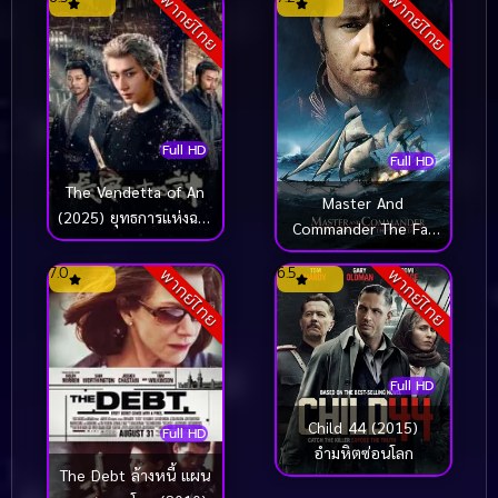
พากย์ไทย
พากย์ไทย
Full HD
Full HD
The Vendetta of An
Master And
(2025) ยุทธการแห่งฉาง
Commander The Far
อัน
Side of the World
7.0
6.5
พากย์ไทย
พากย์ไทย
(2003) มาสเตอร์ แอนด์
คอมแมนเดอร์ ผู้
บัญชาการล่าสุดขอบโลก
Full HD
Child 44 (2015)
Full HD
อำมหิตซ่อนโลก
The Debt ล้างหนี้ แผน