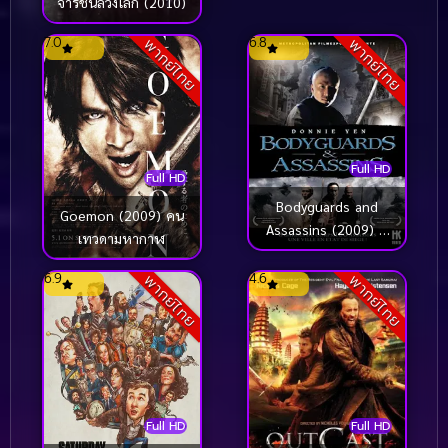
จารชนลวงโลก (2010)
7.0
6.8
พากย์ไทย
พากย์ไทย
Full HD
Full HD
Bodyguards and
Goemon (2009) คน
Assassins (2009) 5
เทวดามหากาฬ
พยัคฆ์พิทักษ์ซุนยัดเซ็น
6.9
4.6
พากย์ไทย
พากย์ไทย
Full HD
Full HD