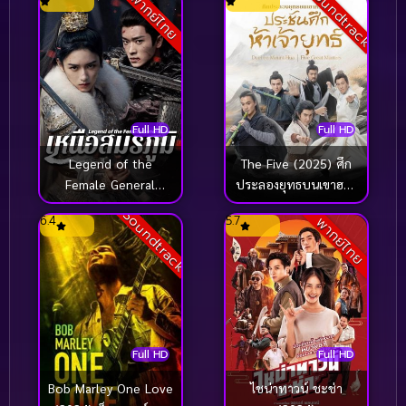
Soundtrack
พากย์ไทย
Full HD
Full HD
Legend of the
The Five (2025) ศึก
Female General
ประลองยุทธบนเขาฮว่า
(2025) เหนือสมรภูมิ
ซาน ประชันศึกห้าเจ้า
Soundtrack
6.4
5.7
พากย์ไทย
ยุทธ์
Full HD
Full HD
Bob Marley One Love
ไชน่าทาวน์ ชะช่า