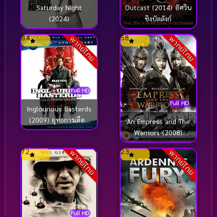
Saturday Night
Outcast (2014) อัศวิน
(2024)
ชิงบัลลังก์
8.4
5.8
พากย์ไทย
พากย์ไทย
Full HD
Full HD
Inglourious Basterds
(2009) ยุทธการเดือด
An Empress and The
เชือดนาซี
Warriors (2008)
จอมใจบัลลังก์เลือด
7.2
2.3
พากย์ไทย
พากย์ไทย
Full HD