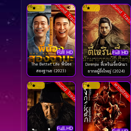
สังหารสรรพสิ่ง (2023)
Sound Track
Sound Tra
9.6
6.1
Full HD
Full HD
The Bettet Life พี่น้อง
Direnjie ตี๋เหรินเจี๋ยนักมา
สองฐานะ (2023)
ยากลผู้ยิ่งใหญ่ (2024)
Sound Track
6.5
7.1
พากย์ไทย
Full HD