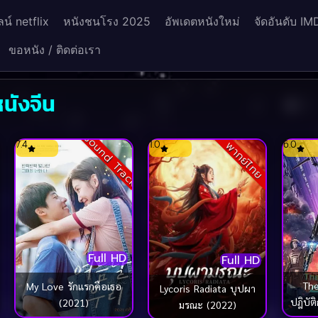
น์ netflix
หนังชนโรง 2025
อัพเดตหนังใหม่
จัดอันดับ IM
ขอหนัง / ติดต่อเรา
นังจีน
ck
Sound Track
7.4
1.0
6.0
พากย์ไทย
Full HD
Full HD
Th
My Love รักแรกคือเธอ
Lycoris Radiata บุปผา
ปฎิบัต
(2021)
มรณะ (2022)