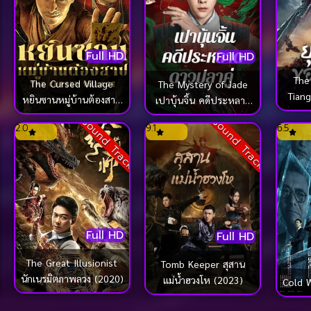
Full HD
Full HD
The
The Cursed Village
The Mystery of Jade
Tiang
หยินซานหมู่บ้านต้องสาป
เปาบุ้นจิ้น คดีประหลาด
ค
(2025)
ดาวปลาคู่ (2024)
ck
Sound Track
Sound Track
2.0
9.1
6.5
Full HD
Full HD
The Great Illusionist
Tomb Keeper สุสาน
นักเนรมิตภาพลวง (2020)
แม่น้ำฮวงโห (2023)
Cold 