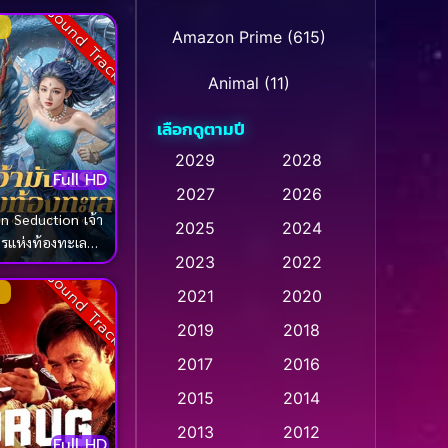
Sound Track
Amazon Prime
(615)
Animal
(11)
เลือกดูตามปี
Animation การ์ตูน
(32)
2029
2028
Animation การ์ตูน
(28)
Full HD
2027
2026
n Seduction เจ้า
Animation การ์ตูน
2025
2024
กรแห่งท้องทะเล
(237)
2023
2022
(2025)
Sound Track
Animation อนิเมชั่น
(1)
2021
2020
2019
2018
Animation แอนิเมชัน
(1)
2017
2016
Animation แอนิเมชั่น
(1)
2015
2014
Anthology
(2)
2013
2012
Full HD