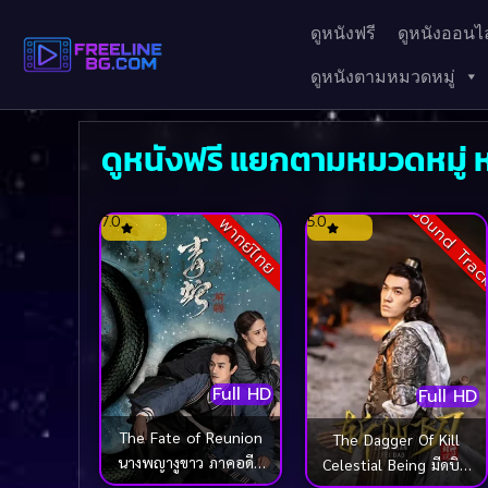
ดูหนังฟรี
ดูหนังออนไล
ดูหนังตามหมวดหมู่
ดูหนังฟรี แยกตามหมวดหมู่ ห
Sound Tra
7.0
5.0
พากย์ไทย
Full HD
Full HD
The Fate of Reunion
The Dagger Of Kill
นางพญางูขาว ภาคอดีต
Celestial Being มีดบิน
ชาติ (2022)