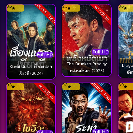
ck
Sound Track
8.6
2.5
8.6
พากย์ไทย
Full HD
Full HD
The Drunken Prodigy
Drago
Xianxi Guishi เรื่องแปลก
พลังหมัดเมา (2025)
มัง
เซียงซี (2024)
Sound Track
9.3
9.8
8.9
พากย์ไทย
Full HD