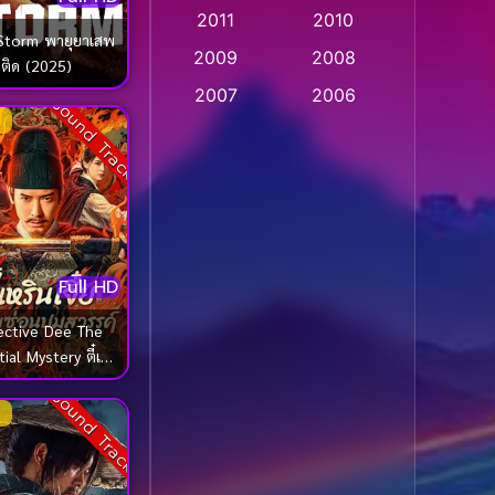
2011
2010
Apple TV
(20)
Storm พายุยาเสพ
2009
2008
ติด (2025)
Apple TV+
(318)
2007
2006
Sound Track
Based on a True Story
2005
2004
สร้างจากเรื่องจริง
(2)
2003
2002
2001
2000
Based on a True Story
เรื่องจริง
(36)
1999
1998
1997
1996
Full HD
Based on a True Story
เรื่องจริง
(77)
1995
1994
ective Dee The
ial Mystery ตี๋เห
1993
1992
Based on Novel
(16)
จี๋ย คดีลับซ่อนปม
1991
1990
Sound Track
วรรค์ (2025)
Betrayal
(1)
1989
1988
Biography
(3)
1987
1986