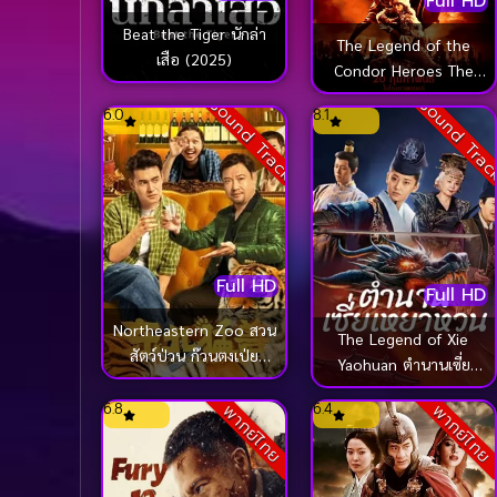
Full HD
Beat the Tiger นักล่า
The Legend of the
เสือ (2025)
Condor Heroes The
Gallants มังกรหยก จอม
Sound Track
Sound Tra
6.0
8.1
ยุทธ์ผู้ยิ่งใหญ่ (2025)
Full HD
Full HD
Northeastern Zoo สวน
The Legend of Xie
สัตว์ป่วน ก๊วนตงเป่ย
Yaohuan ตำนานเซี่ย
(2023)
เหยาหวนเมืองตะวันตก
6.8
6.4
พากย์ไทย
พากย์ไทย
(2024)