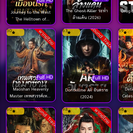
Full HD
The Ghost Killer ระห่ำ
Drug 
Journey to the West
ล้างแค้น (2026)
The Helltown of
Heaven ไซอิ๋ว เมืองนรก
ck
Sound Track
3.0
6.3
5.9
พากย์ไทย
บนสวรรค์ (2025)
Full HD
Full HD
Det
Maoshan Heavenly
Dontkillme AR อันตราย
Celest
Master เทพสวรรค์เหมา
(2024)
รินเ
ซาน (2022)
Sound Track
ส
6.0
9.8
6.6
พากย์ไทย