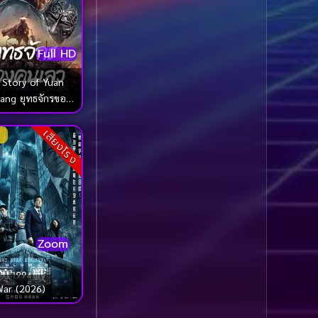
1985
1984
Biography ชีวประวัติ
(61)
1983
1982
Full HD
1981
1980
Biography ชีวิตจริง
(80)
1979
1978
 Story of Yuan
Black Comedy
(16)
ang ยุทธจักรของ
1977
1976
นเลว (2024)
Classic คลาสสิค
(1)
1975
1974
เสียงโรง
1973
1972
Classic หนังคลาสสิก
1971
1970
(46)
1969
1968
Classic หนังคลาสสิก
1964
1963
(268)
Zoom
1962
1960
Classic หนังคลาสสิก
1956
1954
(22)
War (2026)
1950
1940
Comedy คอมเมดี้
(1)