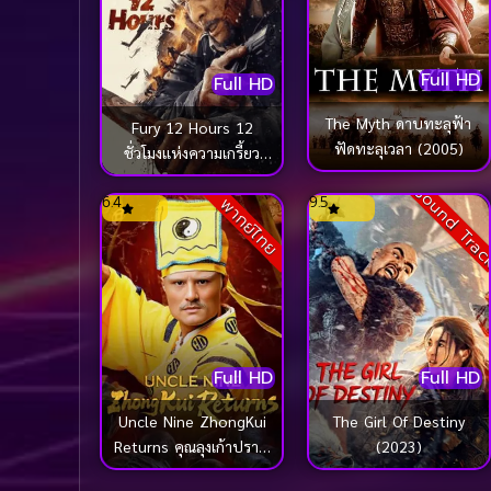
Full HD
Full HD
The Myth ดาบทะลุฟ้า
Fury 12 Hours 12
ฟัดทะลุเวลา (2005)
ชั่วโมงแห่งความเกรี้ยว
กราด (2024)
Sound Tra
6.4
9.5
พากย์ไทย
Full HD
Full HD
The Girl Of Destiny
Uncle Nine ZhongKui
(2023)
Returns คุณลุงเก้าปราบ
ผี (2025)