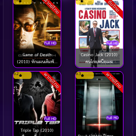
พากย์ไทย
ซับไทย
Full HD
Full HD
Game of Death
Casino Jack (2010)
(2010) หักแผนเดิมพัน
คนโกงเหนือเมฆ
มหากาฬ
6.2
6.3
พากย์ไทย
พากย์ไทย
Full HD
Full HD
Triple Tap (2010)
Devil (2010) ปีศาจ