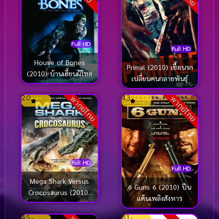
Full HD
Full HD
House of Bones
Primal (2010) เชื้อนรก
(2010) บ้านเฮี้ยนผีโหด
เปลี่ยนคนกลายพันธุ์
2.0
4.3
พากย์ไทย
พากย์ไทย
Full HD
Full HD
Mega Shark Versus
6 Guns 6 (2010) ปืน
Crocosaurus (2010)
แค้นเพลิงสังหาร
ศึกฉลามยักษ์ปะทะ
จระเข้ล้านปี
4.5
6.1