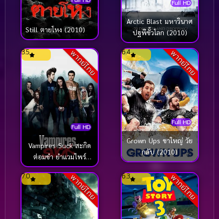
Full HD
Full HD
Arctic Blast มหาวินาศ
Still ตายโหง (2010)
ปฐพีขั้วโลก (2010)
3.5
6.4
พากย์ไทย
พากย์ไทย
Full HD
Full HD
Grown Ups ขาใหญ่ วัย
Vampires Suck สะกิด
กลับ (2010)
ต่อมขำ ยำแวมไพร์
(2010)
7.0
6.3
พากย์ไทย
พากย์ไทย