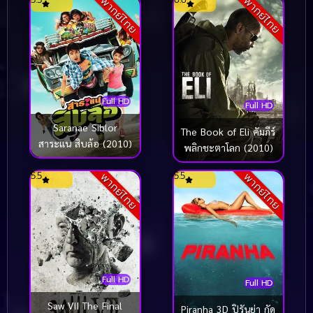
พากย์ไทย
พากย์ไทย
Full HD
Full HD
Saranae Siblor
The Book of Eli คัมภีร์
สาระแน สิบล้อ (2010)
พลิกชะตาโลก (2010)
5.5
5.5
พากย์ไทย
พากย์ไทย
Full HD
Full HD
Saw VII The Final
Piranha 3D ปิรันย่า กัด