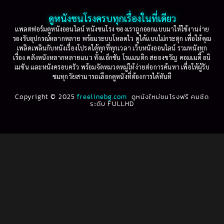
2001
2000
ดูหนังชนโรงครบทุกเรื่องในที่เดียว
Based on Novel
(16)
1999
1998
แพลตฟอร์มดูหนังออนไลน์ หนังชนโรง ของเราถูกออกแบบมาให้ใช้งานง่าย
รองรับอุปกรณ์หลากหลาย พร้อมระบบโหลดไว ดูได้แบบไม่กระตุก เพื่อให้คุณ
Betrayal
(1)
1997
1996
เพลิดเพลินกับหนังเรื่องโปรดได้ทุกที่ทุกเวลา เว็บหนังออนไลน์ รวมหนังทุก
เรื่อง คลังหนังหลากหลายแนว ทั้งแอ็กชัน โรแมนติก สยองขวัญ คอมเมดี้ อนิ
1995
1994
เมชัน และหนังครอบครัว พร้อมจัดหมวดหมู่ให้ง่ายต่อการค้นหา เพื่อให้ผู้รับ
Biography
(3)
ชมทุกวัยสามารถเลือกดูหนังที่ต้องการได้ทันที
1993
1992
Biography ชีวประวัติ
(61)
Copyright © 2025
1991
freelinebg.com
ดูหนังใหม่ชนโรงฟรี คมชัด
1990
ระดับ FULLHD
1989
1988
Biography ชีวิตจริง
(80)
1987
1986
Black Comedy
(16)
1985
1984
Classic คลาสสิค
(1)
1983
1982
1981
1980
Classic หนังคลาสสิก
(268)
1979
1978
Classic หนังคลาสสิก
(22)
1977
1976