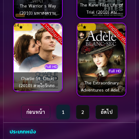
The Kane Files Life of
The Warrior s Way
Trial (2010) คน
(2010) มหาสงคราม
อันตรายตายไม่เป็น
โคตรคนต่างพันธุ์
พากย์ไทย/ซับ
พากย์ไทย/ซับ
6.4
6.4
Full HD
Full HD
Charlie St. Cloud
The Extraordinary
(2010) สายใยรักสอง
Adventures of Adele
สัญญา
Blanc-Sec (2010) พลัง
อะเดล ข้ามขอบฟ้า โค่น
5 อภิมหาภัย
ก่อนหน้า
1
2
ถัดไป
ประเภทหนัง