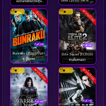
เฉือนเหลี่ยมกระสุน
จับตาย
6.3
8.0
พากย์ไทย
ซับไทย
Full HD
Full HD
Bunraku (2010) บันรา
Elite Squad 2 (2010)
คุ สู้ลุยดะ
คนล้มคนเลว
6.3
3.3
พากย์ไทย
พากย์ไทย
Full HD
Full HD