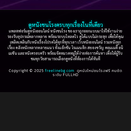
Based on a True Story เรื่องจริง
(75)
2005
2004
2003
2002
Based on a True Story เรื่องจริง
(36)
2001
2000
ดูหนังชนโรงครบทุกเรื่องในที่เดียว
Based on Novel
(16)
1999
1998
แพลตฟอร์มดูหนังออนไลน์ หนังชนโรง ของเราถูกออกแบบมาให้ใช้งานง่าย
รองรับอุปกรณ์หลากหลาย พร้อมระบบโหลดไว ดูได้แบบไม่กระตุก เพื่อให้คุณ
Betrayal
(1)
1997
1996
เพลิดเพลินกับหนังเรื่องโปรดได้ทุกที่ทุกเวลา เว็บหนังออนไลน์ รวมหนังทุก
เรื่อง คลังหนังหลากหลายแนว ทั้งแอ็กชัน โรแมนติก สยองขวัญ คอมเมดี้ อนิ
1995
1994
เมชัน และหนังครอบครัว พร้อมจัดหมวดหมู่ให้ง่ายต่อการค้นหา เพื่อให้ผู้รับ
Biography
(3)
ชมทุกวัยสามารถเลือกดูหนังที่ต้องการได้ทันที
1993
1992
Biography ชีวประวัติ
(61)
Copyright © 2025
1991
freelinebg.com
ดูหนังใหม่ชนโรงฟรี คมชัด
1990
ระดับ FULLHD
1989
1988
Biography ชีวิตจริง
(80)
1987
1986
Black Comedy
(16)
1985
1984
Classic คลาสสิค
(1)
1983
1982
1981
1980
Classic หนังคลาสสิก
(264)
1979
1978