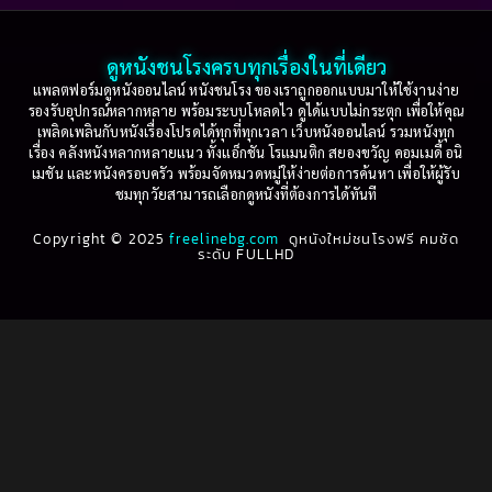
2003
2002
Based on a True Story เรื่องจริง
(36)
2001
2000
ดูหนังชนโรงครบทุกเรื่องในที่เดียว
Based on Novel
(16)
1999
1998
แพลตฟอร์มดูหนังออนไลน์ หนังชนโรง ของเราถูกออกแบบมาให้ใช้งานง่าย
รองรับอุปกรณ์หลากหลาย พร้อมระบบโหลดไว ดูได้แบบไม่กระตุก เพื่อให้คุณ
Betrayal
(1)
1997
1996
เพลิดเพลินกับหนังเรื่องโปรดได้ทุกที่ทุกเวลา เว็บหนังออนไลน์ รวมหนังทุก
เรื่อง คลังหนังหลากหลายแนว ทั้งแอ็กชัน โรแมนติก สยองขวัญ คอมเมดี้ อนิ
1995
1994
เมชัน และหนังครอบครัว พร้อมจัดหมวดหมู่ให้ง่ายต่อการค้นหา เพื่อให้ผู้รับ
Biography
(3)
ชมทุกวัยสามารถเลือกดูหนังที่ต้องการได้ทันที
1993
1992
Biography ชีวประวัติ
(61)
Copyright © 2025
1991
freelinebg.com
ดูหนังใหม่ชนโรงฟรี คมชัด
1990
ระดับ FULLHD
1989
1988
Biography ชีวิตจริง
(80)
1987
1986
Black Comedy
(16)
1985
1984
Classic คลาสสิค
(1)
1983
1982
1981
1980
Classic หนังคลาสสิก
(264)
1979
1978
Classic หนังคลาสสิก
(22)