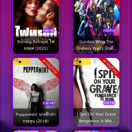
Full HD
หนังโรง
Burning Betrayal ไฟ
Gundam Wing The
ทรยศ (2023)
Endless Waltz บันทึก
การยุทธ์บทใหม่ กันดั้ม
7.0
5.8
พากย์ไทย
พากย์ไทย
วิง เอนด์เลส วอลซ์
(1998)
Full HD
Full HD
I Spit On Your Grave
Peppermint นางฟ้าห่า
Vengeance Is Mine
กระสุน (2018)
เดนนรกต้องตาย 3