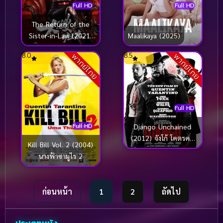
Full HD
Full HD
The Return of the
Sister-in-Law (2021)
Maalikaya (2025)
เจ้าแม่มาเฟียรีเทิร์น
8.0
8.5
พากย์ไทย
พากย์ไทย
Full HD
Full HD
Django Unchained
(2012) จังโก้ โคตรคน
Kill Bill Vol. 2 (2004)
แดนเถื่อน
นางฟ้าซามูไร 2
ก่อนหน้า
1
2
ถัดไป
ประเภทหนัง