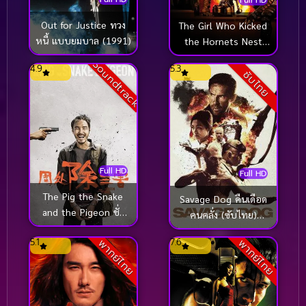
Out for Justice ทวง
The Girl Who Kicked
หนี้ แบบยมบาล (1991)
the Hornets Nest
ขบถสาวโค่นทรชน ปิด
Soundtrack
4.9
5.3
บัญชีคลั่ง (2009)
ซับไทย
Full HD
Full HD
The Pig the Snake
Savage Dog คืนเดือด
and the Pigeon ชั่ว
คนคลั่ง (ซับไทย)
เลว เหี้ยม (2023)
(2017)
5.1
7.6
พากย์ไทย
พากย์ไทย