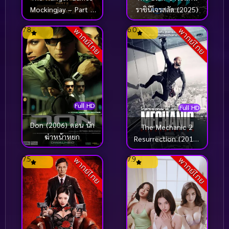
ราชินีโจรสลัด (2025)
Mockingjay – Part 2
เกมล่าเกม ม็อกกิ้งเจย์
7.8
6.0
พากย์ไทย
พากย์ไทย
พาร์ท 2 (2015)
Full HD
Full HD
Don (2006) ดอน นัก
The Mechanic 2
ฆ่าหน้าหยก
Resurrection (2016)
โคตรเพชฌฆาต แค้น
7.5
7.9
พากย์ไทย
พากย์ไทย
ข้ามโลก