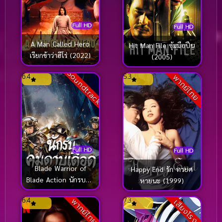
Full HD
Full HD
A Man Called Hero
Hit Man File ซุ้มมือปืน
เรียกข้าว่าฮีโร่ (2022)
(2005)
Soundtrack
6.4
5.3
พากย์ไทย
Full HD
Full HD
Blade Warrior of
Happy End รัก ทรยศ
Blade Action นักรบคม
หายนะ (1999)
ดาบเดือด (2026)
6.4
7.3
พากย์ไทย
เสียงโรง