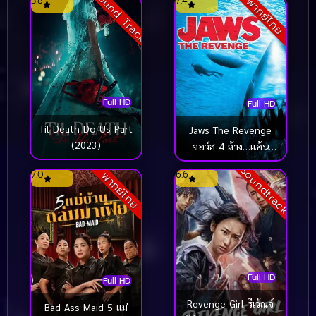
Sound Track
3.8
7.4
พากย์ไทย
ทั้งสิบสาม (2024)
Full HD
Full HD
Til Death Do Us Part
Jaws The Revenge
(2023)
จอว์ส 4 ล้าง…แค้น
(1987)
Soundtrack
7.0
6.6
พากย์ไทย
Full HD
Full HD
Revenge Girl รีเว้ณจ์
Bad Ass Maid 5 แม่