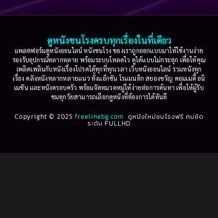
2005
2004
2003
2002
Based on a True Story เรื่องจริง
(36)
2001
2000
ดูหนังชนโรงครบทุกเรื่องในที่เดียว
Based on Novel
(16)
1999
1998
แพลตฟอร์มดูหนังออนไลน์ หนังชนโรง ของเราถูกออกแบบมาให้ใช้งานง่าย
รองรับอุปกรณ์หลากหลาย พร้อมระบบโหลดไว ดูได้แบบไม่กระตุก เพื่อให้คุณ
Betrayal
(1)
1997
1996
เพลิดเพลินกับหนังเรื่องโปรดได้ทุกที่ทุกเวลา เว็บหนังออนไลน์ รวมหนังทุก
เรื่อง คลังหนังหลากหลายแนว ทั้งแอ็กชัน โรแมนติก สยองขวัญ คอมเมดี้ อนิ
1995
1994
เมชัน และหนังครอบครัว พร้อมจัดหมวดหมู่ให้ง่ายต่อการค้นหา เพื่อให้ผู้รับ
Biography
(3)
ชมทุกวัยสามารถเลือกดูหนังที่ต้องการได้ทันที
1993
1992
Biography ชีวประวัติ
(61)
Copyright © 2025
1991
freelinebg.com
ดูหนังใหม่ชนโรงฟรี คมชัด
1990
ระดับ FULLHD
1989
1988
Biography ชีวิตจริง
(80)
1987
1986
Black Comedy
(16)
1985
1984
Classic คลาสสิค
(1)
1983
1982
1981
1980
Classic หนังคลาสสิก
(264)
1979
1978