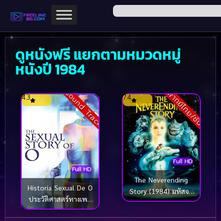
ดูหนังฟรี แยกตามหมวดหมู่
หนังปี 1984
Sound Track
พากย์ไทย/ซับ
4.3
7.4
Full HD
Full HD
The Neverending
Historia Sexual De O
Story (1984) มหัสจร
ประวัติศาสตร์ทางเพศ
รย์สุดขอบฟ้า
เดอโอ (1984)