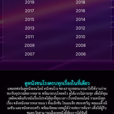
2019
2018
Animation แอนิเมชัน
(1)
2017
2016
Anthology
(2)
2015
2014
Apple TV
(20)
2013
2012
2011
2010
Apple TV+
(318)
2009
2008
Based on a True Story สร้างจากเรื่องจริง
(2)
2007
2006
Based on a True Story เรื่องจริง
(75)
2005
2004
2003
2002
Based on a True Story เรื่องจริง
(36)
2001
2000
ดูหนังชนโรงครบทุกเรื่องในที่เดียว
Based on Novel
(16)
1999
1998
แพลตฟอร์มดูหนังออนไลน์ หนังชนโรง ของเราถูกออกแบบมาให้ใช้งานง่าย
รองรับอุปกรณ์หลากหลาย พร้อมระบบโหลดไว ดูได้แบบไม่กระตุก เพื่อให้คุณ
Betrayal
(1)
1997
1996
เพลิดเพลินกับหนังเรื่องโปรดได้ทุกที่ทุกเวลา เว็บหนังออนไลน์ รวมหนังทุก
เรื่อง คลังหนังหลากหลายแนว ทั้งแอ็กชัน โรแมนติก สยองขวัญ คอมเมดี้ อนิ
1995
1994
เมชัน และหนังครอบครัว พร้อมจัดหมวดหมู่ให้ง่ายต่อการค้นหา เพื่อให้ผู้รับ
Biography
(3)
ชมทุกวัยสามารถเลือกดูหนังที่ต้องการได้ทันที