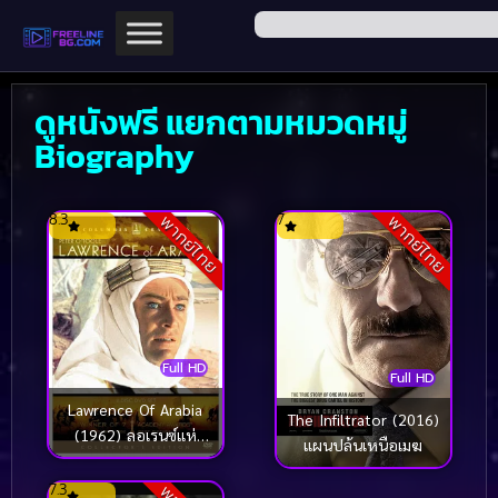
ดูหนังฟรี แยกตามหมวดหมู่
Biography
8.3
7
พากย์ไทย
พากย์ไทย
Full HD
Full HD
Lawrence Of Arabia
The Infiltrator (2016)
(1962) ลอเรนซ์แห่
แผนปล้นเหนือเมฆ
งอารเบีย
7.3