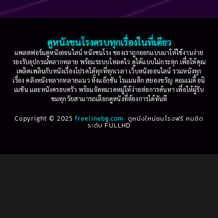
Based on a True Story เรื่องจริง
(36)
2005
2004
2003
2002
Based on a True Story เรื่องจริง
(77)
2001
2000
ดูหนังชนโรงครบทุกเรื่องในที่เดียว
Based on Novel
(16)
1999
1998
แพลตฟอร์มดูหนังออนไลน์ หนังชนโรง ของเราถูกออกแบบมาให้ใช้งานง่าย
รองรับอุปกรณ์หลากหลาย พร้อมระบบโหลดไว ดูได้แบบไม่กระตุก เพื่อให้คุณ
Betrayal
(1)
1997
1996
เพลิดเพลินกับหนังเรื่องโปรดได้ทุกที่ทุกเวลา เว็บหนังออนไลน์ รวมหนังทุก
เรื่อง คลังหนังหลากหลายแนว ทั้งแอ็กชัน โรแมนติก สยองขวัญ คอมเมดี้ อนิ
1995
1994
เมชัน และหนังครอบครัว พร้อมจัดหมวดหมู่ให้ง่ายต่อการค้นหา เพื่อให้ผู้รับ
Biography
(3)
ชมทุกวัยสามารถเลือกดูหนังที่ต้องการได้ทันที
1993
1992
Biography ชีวประวัติ
(61)
Copyright © 2025
1991
freelinebg.com
ดูหนังใหม่ชนโรงฟรี คมชัด
1990
ระดับ FULLHD
1989
1988
Biography ชีวิตจริง
(80)
1987
1986
Black Comedy
(16)
1985
1984
Classic คลาสสิค
(1)
1983
1982
1981
1980
Classic หนังคลาสสิก
(46)
1979
1978