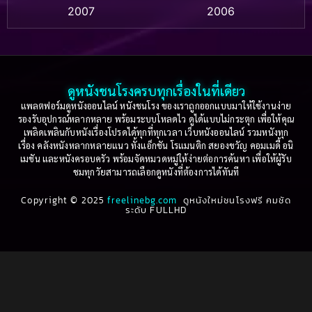
Based on a True Story สร้างจากเรื่องจริง
(2)
2007
2006
Based on a True Story เรื่องจริง
(36)
2005
2004
2003
2002
Based on a True Story เรื่องจริง
(77)
2001
2000
ดูหนังชนโรงครบทุกเรื่องในที่เดียว
Based on Novel
(16)
1999
1998
แพลตฟอร์มดูหนังออนไลน์ หนังชนโรง ของเราถูกออกแบบมาให้ใช้งานง่าย
รองรับอุปกรณ์หลากหลาย พร้อมระบบโหลดไว ดูได้แบบไม่กระตุก เพื่อให้คุณ
Betrayal
(1)
1997
1996
เพลิดเพลินกับหนังเรื่องโปรดได้ทุกที่ทุกเวลา เว็บหนังออนไลน์ รวมหนังทุก
เรื่อง คลังหนังหลากหลายแนว ทั้งแอ็กชัน โรแมนติก สยองขวัญ คอมเมดี้ อนิ
1995
1994
เมชัน และหนังครอบครัว พร้อมจัดหมวดหมู่ให้ง่ายต่อการค้นหา เพื่อให้ผู้รับ
Biography
(3)
ชมทุกวัยสามารถเลือกดูหนังที่ต้องการได้ทันที
1993
1992
Biography ชีวประวัติ
(61)
Copyright © 2025
1991
freelinebg.com
ดูหนังใหม่ชนโรงฟรี คมชัด
1990
ระดับ FULLHD
1989
1988
Biography ชีวิตจริง
(80)
1987
1986
Black Comedy
(16)
1985
1984
Classic คลาสสิค
(1)
1983
1982