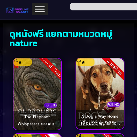
ดูหนังฟรี แยกตามหมวดหมู่
nature
Sound Track
7.5
6.2
พากย์ไทย
Full HD
Full HD
A Dog’s Way Home
The Elephant
เพื่อนรักผจญภัยสี่ร้อย
Whisperers คนกล่อม
ไมล์ (2019)
ช้าง (2022)
6.3
7.4