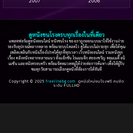
2007
2006
Based on a True Story เรื่องจริง
(75)
2005
2004
2003
2002
Based on a True Story เรื่องจริง
(36)
2001
2000
ดูหนังชนโรงครบทุกเรื่องในที่เดียว
Based on Novel
(16)
1999
1998
แพลตฟอร์มดูหนังออนไลน์ หนังชนโรง ของเราถูกออกแบบมาให้ใช้งานง่าย
รองรับอุปกรณ์หลากหลาย พร้อมระบบโหลดไว ดูได้แบบไม่กระตุก เพื่อให้คุณ
Betrayal
(1)
1997
1996
เพลิดเพลินกับหนังเรื่องโปรดได้ทุกที่ทุกเวลา เว็บหนังออนไลน์ รวมหนังทุก
เรื่อง คลังหนังหลากหลายแนว ทั้งแอ็กชัน โรแมนติก สยองขวัญ คอมเมดี้ อนิ
1995
1994
เมชัน และหนังครอบครัว พร้อมจัดหมวดหมู่ให้ง่ายต่อการค้นหา เพื่อให้ผู้รับ
Biography
(3)
ชมทุกวัยสามารถเลือกดูหนังที่ต้องการได้ทันที
1993
1992
Biography ชีวประวัติ
(61)
Copyright © 2025
1991
freelinebg.com
ดูหนังใหม่ชนโรงฟรี คมชัด
1990
ระดับ FULLHD
1989
1988
Biography ชีวิตจริง
(80)
1987
1986
Black Comedy
(16)
1985
1984
Classic คลาสสิค
(1)
1983
1982
1981
1980
Classic หนังคลาสสิก
(264)