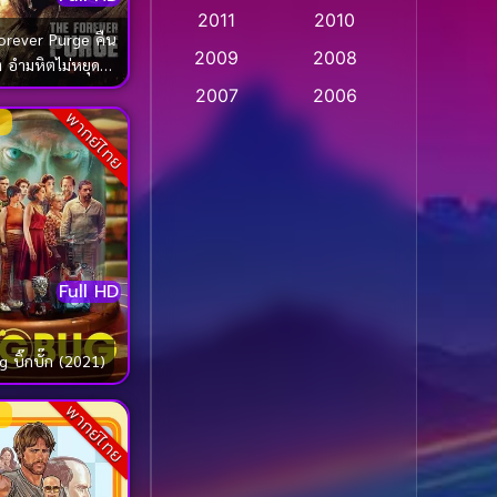
2011
2010
Apple TV
(20)
orever Purge คืน
2009
2008
 อำมหิตไม่หยุดฆ่า
Apple TV+
(318)
(2021)
2007
2006
พากย์ไทย
Based on a True Story
2005
2004
สร้างจากเรื่องจริง
(2)
2003
2002
2001
2000
Based on a True Story
เรื่องจริง
(75)
1999
1998
1997
1996
Based on a True Story
Full HD
เรื่องจริง
(36)
1995
1994
1993
1992
g บิ๊กบั๊ก (2021)
Based on Novel
(16)
1991
1990
พากย์ไทย
Betrayal
(1)
1989
1988
Biography
(3)
1987
1986