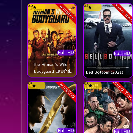
Sound Tra
6.6
6.1
พากย์ไทย
Full HD
Full HD
The Hitman’s Wife’s
Bodyguard แสบซ่าส์
Bell Bottom (2021)
แบบว่า บอดี้การ์ด 2
Sound Tra
5.5
5.8
พากย์ไทย
(2021)
Full HD
Full HD