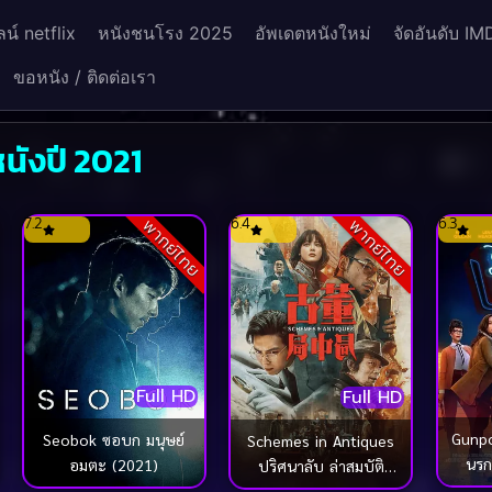
น์ netflix
หนังชนโรง 2025
อัพเดตหนังใหม่
จัดอันดับ IM
ขอหนัง / ติดต่อเรา
นังปี 2021
7.2
6.4
6.3
พากย์ไทย
พากย์ไทย
Full HD
Full HD
Gunpo
Seobok ซอบก มนุษย์
Schemes in Antiques
นรก
อมตะ (2021)
ปริศนาลับ ล่าสมบัติ
สาบสูญ (2021)