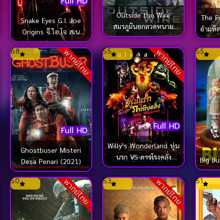
Full HD
Outside the Wire
The F
Snake Eyes G.I. Joe
สมรภูมินอกลวดหนาม
อำมหิต
Origins จี.ไอ.โจ สเน
(2021)
คอายส์ (2021)
6.8
5.5
5.5
พากย์ไทย
พากย์ไทย
Full HD
Full HD
Willy’s Wonderland หุ่น
Ghostbuser Misteri
นรก VS ภารโรงคลั่ง
Big Bu
Desa Penari (2021)
(2021)
5.0
5.3
5.1
พากย์ไทย
พากย์ไทย