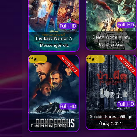
Full HD
Full HD
Death Worm หนอน
The Last Warrior A
มรณะ (2021)
Messenger of
Darkness (2021)
5.2
5.2
พากย์ไทย
พากย์ไทย
Full HD
Full HD
Suicide Forest Village
ป่าผีดุ (2021)
Dangerous (2021)