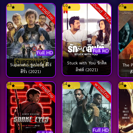
ck
Sound Track
6.3
4.6
6.5
พากย์ไทย
Full HD
Full HD
Stuck with You รักติด
Superwho ซูเปอร์ฮู ฮีโร่
The P
ลิฟต์ (2021)
ฮีรั่ว (2021)
ส
ck
5.4
5.4
5.4
พากย์ไทย
พากย์ไทย
Full HD