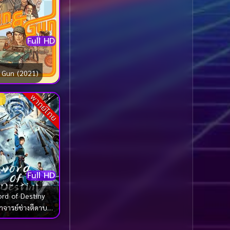
1985
1984
Biography ชีวประวัติ
(61)
1983
1982
Full HD
1981
1980
Biography ชีวิตจริง
(80)
1979
1978
Black Comedy
(16)
 Gun (2021)
1977
1976
Classic คลาสสิค
(1)
1975
1974
พากย์ไทย
1973
1972
Classic หนังคลาสสิก
1971
1970
(264)
1969
1968
Classic หนังคลาสสิก
1964
1963
(22)
Full HD
1962
1960
Classic หนังคลาสสิก
rd of Destiny
1956
1954
(46)
จารย์ช่างตีดาบ
1950
1940
(2021)
Comedy คอมเมดี้
(1)