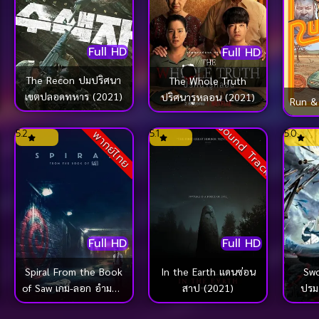
Full HD
Full HD
The Recon ปมปริศนา
The Whole Truth
เขตปลอดทหาร (2021)
ปริศนารูหลอน (2021)
Run &
Sound Track
5.2
5.1
5.0
พากย์ไทย
Full HD
Full HD
Spiral From the Book
In the Earth แดนซ่อน
Swo
of Saw เกม-ลอก อำมหิต
สาป (2021)
ปรมา
(2021)