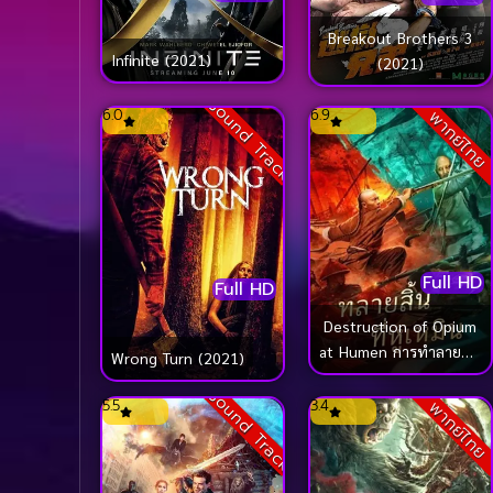
Breakout Brothers 3
Infinite (2021)
(2021)
Sound Track
6.0
6.9
พากย์ไทย
Full HD
Full HD
Destruction of Opium
at Humen การทำลายฝิ่น
Wrong Turn (2021)
ที่หูหมืน (2021)
Sound Track
5.5
3.4
พากย์ไทย