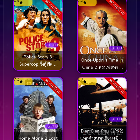
6.9
7.2
พากย์ไทย
พากย์ไทย
Full HD
Full HD
Police Story 3
Once Upon a Time in
Supercop วิ่งสู้ฟัด 3
China 2 หวงเฟยหง 2
(1992)
ถล่มมารยุทธจักร
7.0
6.7
พากย์ไทย
พากย์ไทย
(1992)
Full HD
Full HD
Dien Bien Phu (1992)
Home Alone 2 Lost
แหกค่ายนรกเดียน เบียน