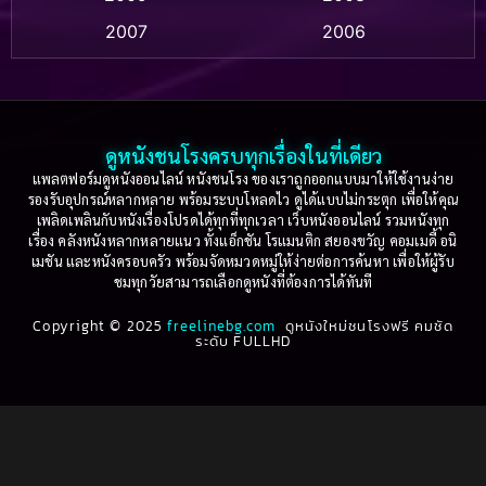
Based on a True Story สร้างจากเรื่องจริง
(2)
2007
2006
Based on a True Story เรื่องจริง
(36)
2005
2004
2003
2002
Based on a True Story เรื่องจริง
(77)
2001
2000
ดูหนังชนโรงครบทุกเรื่องในที่เดียว
Based on Novel
(16)
1999
1998
แพลตฟอร์มดูหนังออนไลน์ หนังชนโรง ของเราถูกออกแบบมาให้ใช้งานง่าย
รองรับอุปกรณ์หลากหลาย พร้อมระบบโหลดไว ดูได้แบบไม่กระตุก เพื่อให้คุณ
Betrayal
(1)
1997
1996
เพลิดเพลินกับหนังเรื่องโปรดได้ทุกที่ทุกเวลา เว็บหนังออนไลน์ รวมหนังทุก
เรื่อง คลังหนังหลากหลายแนว ทั้งแอ็กชัน โรแมนติก สยองขวัญ คอมเมดี้ อนิ
1995
1994
เมชัน และหนังครอบครัว พร้อมจัดหมวดหมู่ให้ง่ายต่อการค้นหา เพื่อให้ผู้รับ
Biography
(3)
ชมทุกวัยสามารถเลือกดูหนังที่ต้องการได้ทันที
1993
1992
Biography ชีวประวัติ
(61)
Copyright © 2025
1991
freelinebg.com
ดูหนังใหม่ชนโรงฟรี คมชัด
1990
ระดับ FULLHD
1989
1988
Biography ชีวิตจริง
(80)
1987
1986
Black Comedy
(16)
1985
1984
Classic คลาสสิค
(1)
1983
1982