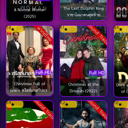
The Last Dolphin King
A Normal Woman
ราชาโลมาคนสุดท้าย
80 for
(2025)
(2022)
Sound Track
5.8
6.1
6.6
พากย์ไทย
Full HD
Full HD
Christmas Full of
Christmas at the
Dora a
Grace คริสต์มาสกับกรา
Drive-In (2022)
of 
ซา (2022)
เมือ
ck
Sound Track
Sound Track
5.9
6.2
1.0