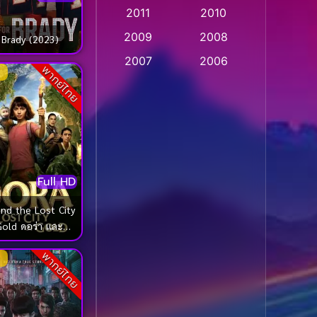
2011
2010
Apple TV
(20)
2009
2008
 Brady (2023)
Apple TV+
(318)
2007
2006
พากย์ไทย
Based on a True Story
2005
2004
สร้างจากเรื่องจริง
(2)
2003
2002
2001
2000
Based on a True Story
เรื่องจริง
(73)
1999
1998
Full HD
1997
1996
Based on a True Story
เรื่องจริง
(36)
1995
1994
nd the Lost City
Gold ดอร่า และ
1993
1992
Based on Novel
(16)
งทองคำที่สาบสูญ
1991
1990
พากย์ไทย
(2019)
Betrayal
(1)
1989
1988
Biography
(3)
1987
1986