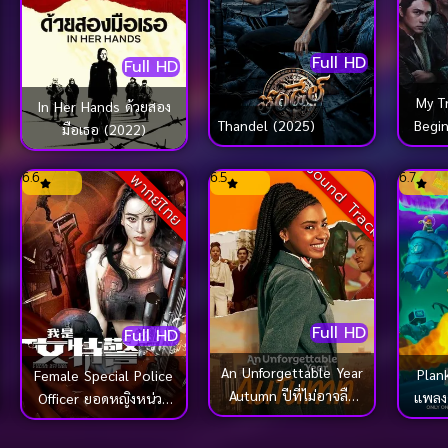
Full HD
Full HD
My T
In Her Hands ด้วยสอง
Begin
Thandel (2025)
มือเธอ (2022)
Sound Track
6.6
6.5
6.7
พากย์ไทย
Full HD
Full HD
An Unforgettable Year
Plan
Female Special Police
Autumn ปีที่ไม่อาจลืม
แพลงค
Officer ยอดหญิงหน่วย
เลือน ฤดูใบไม้ร่วง (2023)
สวาท (2022)