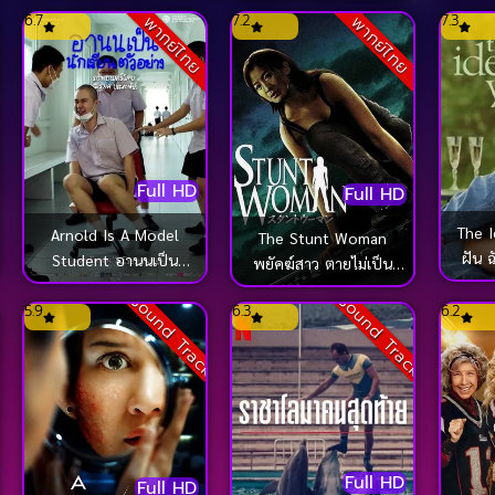
ไปนับดาวกันไหม (2024)
6.7
7.2
7.3
พากย์ไทย
พากย์ไทย
มหาราช ภาค 4 ศึกนันท
บุเรง (2011)
Full HD
Full HD
The 
Arnold Is A Model
The Stunt Woman
ฝัน 
Student อานนเป็น
พยัคฆ์สาว ตายไม่เป็น
นักเรียนตัวอย่าง (2022)
(1996)
Sound Track
Sound Track
5.9
6.3
6.2
Full HD
Full HD