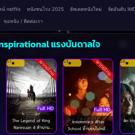
น์ netflix
หนังชนโรง 2025
อัพเดตหนังใหม่
จัดอันดับ IM
ขอหนัง / ติดต่อเรา
Inspirational แรงบันดาลใจ
ck
5.7
5.3
5.6
พากย์ไทย
พากย์ไทย
Full HD
Full HD
An Hon
The Legend of King
Insomniacs After
Naresuan 4 ตำนาน
School ถ้านอนไม่หลับ
สมเด็จพระนเรศวร