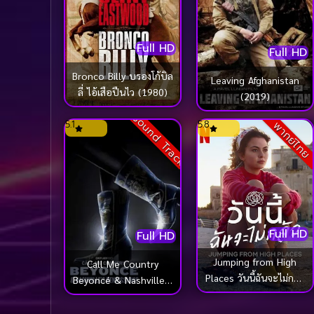
Full HD
Full HD
Bronco Billy บรองโก้บิล
Leaving Afghanistan
ลี่ ไอ้เสือปืนไว (1980)
(2019)
Sound Track
5.1
5.8
พากย์ไทย
Full HD
Full HD
Jumping from High
Call Me Country
Places วันนี้ฉันจะไม่กลัว
Beyoncé & Nashville’s
(2022)
Renaissance (2024)