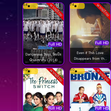
6.4
7.4
พากย์ไทย
พากย์ไทย
มหาราช ภาค 3 ยุทธนาวี
(2011)
Full HD
Full HD
Even if This Love
Dangerous Boys วัยเป้ง
Disappears from the
นักเลงขาสั้น (2014)
World Tonight คืนฝัน
ก่อนฉันลืมเธอ (2022)
7.0
6.0
พากย์ไทย
พากย์ไทย
Full HD
Full HD