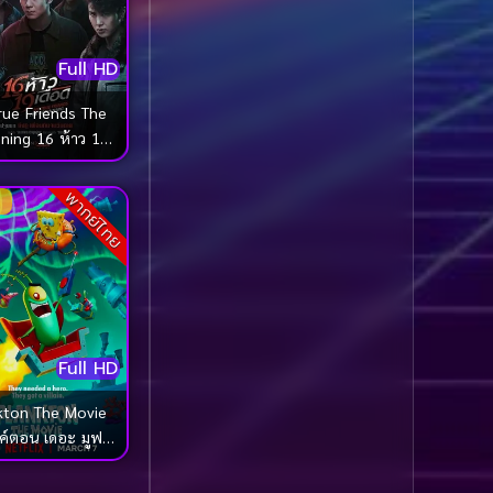
1985
1984
Biography ชีวประวัติ
(61)
1983
1982
Full HD
1981
1980
Biography ชีวิตจริง
(78)
rue Friends The
1979
1978
ning 16 ห้าว 19
Black Comedy
(16)
1977
1976
เดือด (2022)
พากย์ไทย
Classic คลาสสิค
(1)
1975
1974
1973
1972
Classic หนังคลาสสิก
1971
1970
(261)
1969
1968
Classic หนังคลาสสิก
1964
1963
(22)
Full HD
1962
1960
Classic หนังคลาสสิก
kton The Movie
1956
1954
(46)
์ตอน เดอะ มูฟวี่
1950
1940
(2025)
Comedy คอมเมดี้
(1)