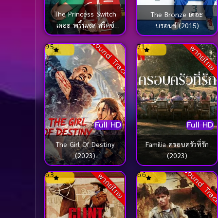
The Princess Switch
The Bronze เดอะ
เดอะ พริ้นเซส สวิตช์
บรอนซ์ (2015)
สลับตัวไม่สลับหัวใจ
Sound Track
9.5
7.1
พากย์ไทย
(2018)
Full HD
Full HD
The Girl Of Destiny
Familia ครอบครัวที่รัก
(2023)
(2023)
Sound Tra
6.3
6.6
พากย์ไทย