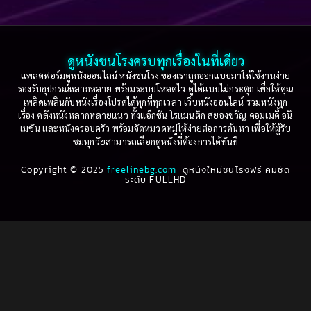
Based on a True Story เรื่องจริง
(36)
2005
2004
2003
2002
Based on a True Story เรื่องจริง
(73)
2001
2000
ดูหนังชนโรงครบทุกเรื่องในที่เดียว
Based on Novel
(16)
1999
1998
แพลตฟอร์มดูหนังออนไลน์ หนังชนโรง ของเราถูกออกแบบมาให้ใช้งานง่าย
รองรับอุปกรณ์หลากหลาย พร้อมระบบโหลดไว ดูได้แบบไม่กระตุก เพื่อให้คุณ
Betrayal
(1)
1997
1996
เพลิดเพลินกับหนังเรื่องโปรดได้ทุกที่ทุกเวลา เว็บหนังออนไลน์ รวมหนังทุก
เรื่อง คลังหนังหลากหลายแนว ทั้งแอ็กชัน โรแมนติก สยองขวัญ คอมเมดี้ อนิ
1995
1994
เมชัน และหนังครอบครัว พร้อมจัดหมวดหมู่ให้ง่ายต่อการค้นหา เพื่อให้ผู้รับ
Biography
(3)
ชมทุกวัยสามารถเลือกดูหนังที่ต้องการได้ทันที
1993
1992
Biography ชีวประวัติ
(61)
Copyright © 2025
1991
freelinebg.com
ดูหนังใหม่ชนโรงฟรี คมชัด
1990
ระดับ FULLHD
1989
1988
Biography ชีวิตจริง
(78)
1987
1986
Black Comedy
(16)
1985
1984
Classic คลาสสิค
(1)
1983
1982
1981
1980
Classic หนังคลาสสิก
(261)