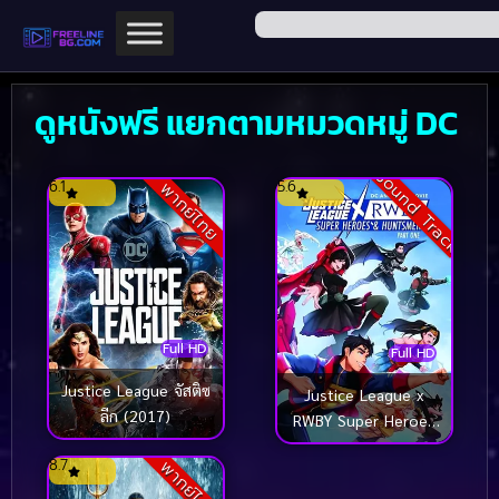
ดูหนังฟรี แยกตามหมวดหมู่ DC
Sound Track
6.1
5.6
พากย์ไทย
Full HD
Full HD
Justice League จัสติซ
Justice League x
ลีก (2017)
RWBY Super Heroes
& Huntsmen Part
8.7
พากย์ไทย
One (2023)