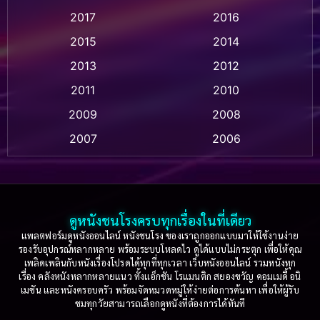
2017
2016
Anthology
(2)
2015
2014
Apple TV
(20)
2013
2012
2011
2010
Apple TV+
(318)
2009
2008
Based on a True Story สร้างจากเรื่องจริง
(2)
2007
2006
Based on a True Story เรื่องจริง
(36)
2005
2004
2003
2002
Based on a True Story เรื่องจริง
(74)
2001
2000
ดูหนังชนโรงครบทุกเรื่องในที่เดียว
Based on Novel
(16)
1999
1998
แพลตฟอร์มดูหนังออนไลน์ หนังชนโรง ของเราถูกออกแบบมาให้ใช้งานง่าย
รองรับอุปกรณ์หลากหลาย พร้อมระบบโหลดไว ดูได้แบบไม่กระตุก เพื่อให้คุณ
Betrayal
(1)
1997
1996
เพลิดเพลินกับหนังเรื่องโปรดได้ทุกที่ทุกเวลา เว็บหนังออนไลน์ รวมหนังทุก
เรื่อง คลังหนังหลากหลายแนว ทั้งแอ็กชัน โรแมนติก สยองขวัญ คอมเมดี้ อนิ
1995
1994
เมชัน และหนังครอบครัว พร้อมจัดหมวดหมู่ให้ง่ายต่อการค้นหา เพื่อให้ผู้รับ
Biography
(3)
ชมทุกวัยสามารถเลือกดูหนังที่ต้องการได้ทันที
1993
1992