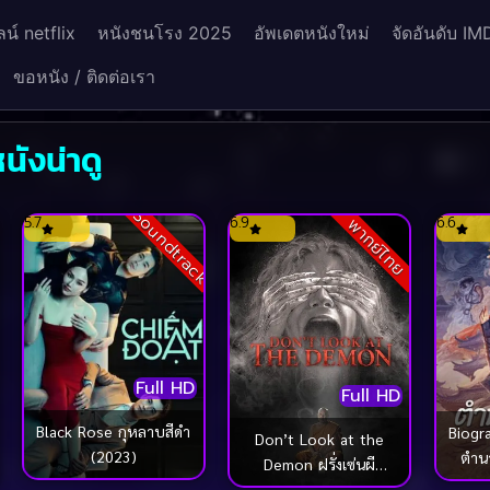
น์ netflix
หนังชนโรง 2025
อัพเดตหนังใหม่
จัดอันดับ IM
ขอหนัง / ติดต่อเรา
นังน่าดู
Soundtrack
5.7
6.9
6.6
พากย์ไทย
Full HD
Full HD
Black Rose กุหลาบสีดำ
Biogr
Don’t Look at the
(2023)
ตำนา
Demon ฝรั่งเซ่นผี
(2022)