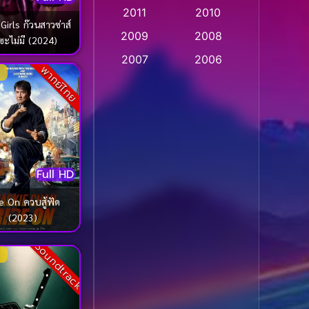
2011
2010
Apple TV
(20)
irls ก๊วนสาวซ่าส์
2009
2008
นซะไม่มี (2024)
Apple TV+
(318)
2007
2006
พากย์ไทย
Based on a True Story
2005
2004
สร้างจากเรื่องจริง
(2)
2003
2002
2001
2000
Based on a True Story
เรื่องจริง
(36)
1999
1998
Full HD
1997
1996
Based on a True Story
เรื่องจริง
(74)
1995
1994
e On ควบสู้ฟัด
(2023)
1993
1992
Based on Novel
(16)
Soundtrack
1991
1990
Betrayal
(1)
1989
1988
Biography
(3)
1987
1986