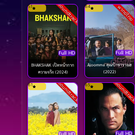
Soundtrack
5.1
6.4
พากย์ไทย
Full HD
Full HD
Ajoomma คุณป้าซารางเฮ
BHAKSHAK เปิดหน้ากาก
(2022)
ความจริง (2024)
Soundtrack
Soundtrac
6.1
6.5
Full HD
Full HD