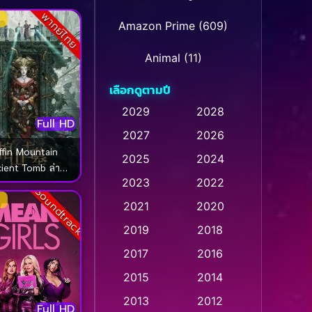
พากย์ไทย
Amazon Prime
(609)
Animal
(11)
เลือกดูตามปี
Animation การ์ตูน
(28)
2029
2028
Animation การ์ตูน
Full HD
2027
2026
(235)
ffin Mountain
2025
2024
ient Tomb ล่า
Animation การ์ตูน
(32)
2023
2022
รัพย์ สุสานโบราณ
Soundtrack
(2022)
Animation อนิเมชั่น
(1)
2021
2020
2019
2018
Animation แอนิเมชั่น
(1)
2017
2016
Animation แอนิเมชัน
(1)
2015
2014
Anthology
(2)
2013
2012
Full HD