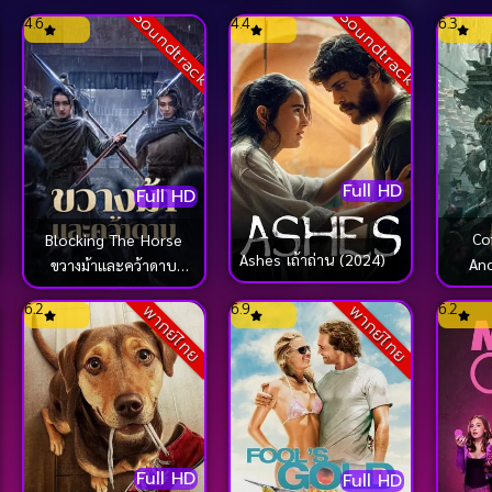
Soundtrack
Soundtrack
4.6
4.4
6.3
Full HD
Full HD
Co
Blocking The Horse
Ashes เถ้าถ่าน (2024)
Anc
ขวางม้าและคว้าดาบ
ขุมท
(2024)
k
6.2
6.9
6.2
พากย์ไทย
พากย์ไทย
Full HD
Full HD