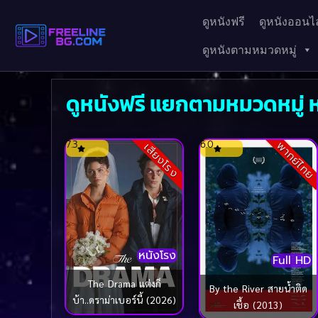
ดูหนังฟรี
ดูหนังออนไล
ดูหนังตามหมวดหมู่
ดูหนังฟรี แยกตามหมวดหมู่ ห
7.3
6.0
พากย์ไทย
เสียงโรง
หนังโรง
Full HD
The Drama แต่งก็
By the River สายน้ำติด
บ้า..ดราม่าเบอร์นี้ (2026)
เชื้อ (2013)