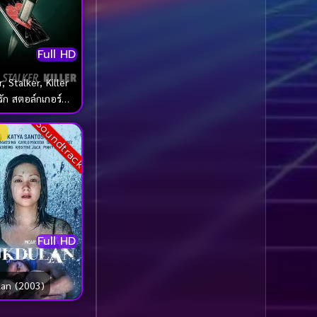
1985
1984
Biography ชีวประวัติ
(61)
1983
1982
Full HD
1981
1980
Biography ชีวิตจริง
(78)
1979
1978
, Stalker, Killer
Black Comedy
(16)
ัก สตอล์กเกอร์
1977
1976
าตกร (2024)
Soundtrack
Classic คลาสสิค
(1)
1975
1974
1973
1972
Classic หนังคลาสสิก
1971
1970
(262)
1969
1968
Classic หนังคลาสสิก
1964
1963
(22)
Full HD
1962
1960
Classic หนังคลาสสิก
1956
1954
(46)
lan (2003)
1950
1940
Comedy คอมเมดี้
(1)