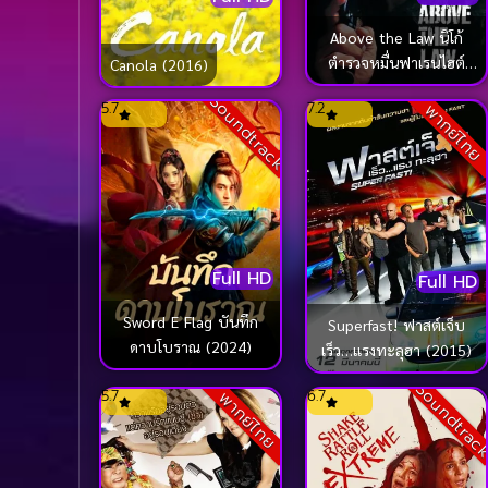
Above the Law นิโก้
ตำรวจหมื่นฟาเรนไฮต์
Canola (2016)
(1988)
Soundtrack
5.7
7.2
พากย์ไทย
Full HD
Full HD
Sword E Flag บันทึก
Superfast! ฟาสต์เจ็บ
ดาบโบราณ (2024)
เร็ว…แรงทะลุฮา (2015)
Soundtrac
5.7
6.7
พากย์ไทย