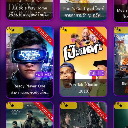
A Dog’s Way Home
Fool’s Gold ฟูลส์ โกลด์
Mean G
เพื่อนรักผจญภัยสี่ร้อยไมล์
ตามล่าตามรัก ขุมทรัพย์
วี
(2019)
มหาภัย (2008)
6.0
7.1
7.1
พากย์ไทย
พากย์ไทย
Full HD
Full HD
Rid
Poh Tak โป๊ะแตก
Ready Player One
(2010)
สงครามเกมคนอัจฉริยะ
(2018)
k
Soundtrack
Soundtrack
7.3
5.9
6.6