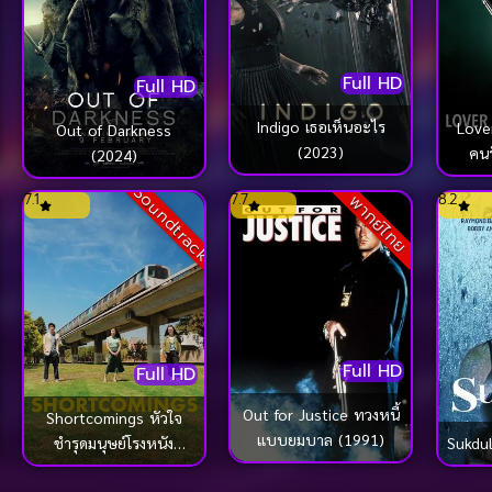
Full HD
Full HD
Indigo เธอเห็นอะไร
Lover
Out of Darkness
(2023)
คนร
(2024)
ฆ
Soundtrack
7.1
7.7
8.2
พากย์ไทย
Full HD
Full HD
Out for Justice ทวงหนี้
Shortcomings หัวใจ
แบบยมบาล (1991)
Sukdu
ชำรุดมนุษย์โรงหนัง
(2023)