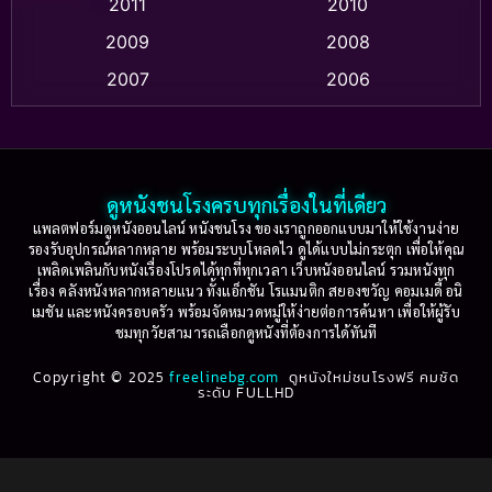
2011
2010
Apple TV+
(318)
2009
2008
Based on a True Story สร้างจากเรื่องจริง
(2)
2007
2006
Based on a True Story เรื่องจริง
(75)
2005
2004
2003
2002
Based on a True Story เรื่องจริง
(36)
2001
2000
ดูหนังชนโรงครบทุกเรื่องในที่เดียว
Based on Novel
(16)
1999
1998
แพลตฟอร์มดูหนังออนไลน์ หนังชนโรง ของเราถูกออกแบบมาให้ใช้งานง่าย
รองรับอุปกรณ์หลากหลาย พร้อมระบบโหลดไว ดูได้แบบไม่กระตุก เพื่อให้คุณ
Betrayal
(1)
1997
1996
เพลิดเพลินกับหนังเรื่องโปรดได้ทุกที่ทุกเวลา เว็บหนังออนไลน์ รวมหนังทุก
เรื่อง คลังหนังหลากหลายแนว ทั้งแอ็กชัน โรแมนติก สยองขวัญ คอมเมดี้ อนิ
1995
1994
เมชัน และหนังครอบครัว พร้อมจัดหมวดหมู่ให้ง่ายต่อการค้นหา เพื่อให้ผู้รับ
Biography
(3)
ชมทุกวัยสามารถเลือกดูหนังที่ต้องการได้ทันที
1993
1992
Biography ชีวประวัติ
(61)
Copyright © 2025
1991
freelinebg.com
ดูหนังใหม่ชนโรงฟรี คมชัด
1990
ระดับ FULLHD
1989
1988
Biography ชีวิตจริง
(80)
1987
1986
Black Comedy
(16)
1985
1984