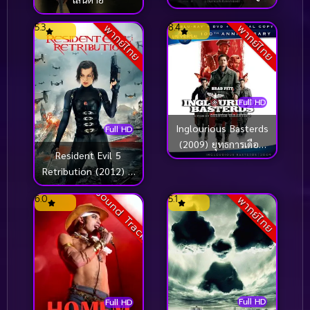
5.3
8.4
พากย์ไทย
พากย์ไทย
Full HD
Inglourious Basterds
Full HD
(2009) ยุทธการเดือด
Resident Evil 5
เชือดนาซี
Retribution (2012) ผี
ชีวะ 5 สงครามไวรัสล้าง
Sound Track
6.0
5.1
พากย์ไทย
นรก
Full HD
Full HD