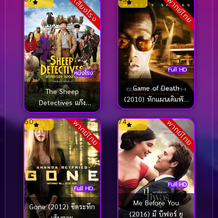
พากย์ไทย
เสียงโรง
ก่อนฉันลืมเธอ (2025)
Full HD
หนังโรง
Game of Death
The Sheep
(2010) หักแผนเดิมพัน
Detectives แก๊ง
มหากาฬ
แกะรอย ยอดนักสืบ
6.0
7.4
พากย์ไทย
พากย์ไทย
(2026)
Full HD
Full HD
Me Before You
Gone (2012) ขีดระทึก
(2016) มี บีฟอร์ ยู
เส้นตาย