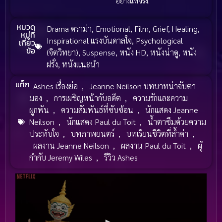
อย่างแท้จริง.
หมวด
Drama ดราม่า
,
Emotional
,
Film
,
Grief
,
Healing
,
หมู่ที่
Inspirational แรงบันดาลใจ
,
Psychological
เกี่ยว
ข้อ
(จิตวิทยา)
,
Suspense
,
หนัง HD
,
หนังน่าดู
,
หนัง
ฝรั่ง
,
หนังแนะนำ
แท็ก
Ashes เรื่องย่อ
,
Jeanne Neilson บทบาทน่าจับตา
มอง
,
การเผชิญหน้ากับอดีต
,
ความรักและความ
ผูกพัน
,
ความสัมพันธ์ที่ซับซ้อน
,
นักแสดง Jeanne
Neilson
,
นักแสดง Paul du Toit
,
น้ำตาซึมด้วยความ
ประทับใจ
,
บทภาพยนตร์
,
บทเรียนชีวิตที่ล้ำค่า
,
ผลงาน Jeanne Neilson
,
ผลงาน Paul du Toit
,
ผู้
กำกับ Jeremy Wiles
,
รีวิว Ashes