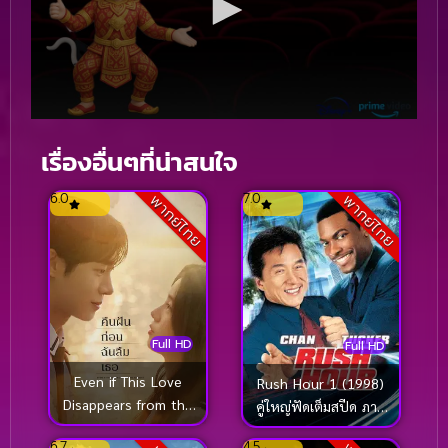
เรื่องอื่นๆที่น่าสนใจ
6.0
7.0
พากย์ไทย
พากย์ไทย
Full HD
Full HD
Even if This Love
Rush Hour 1 (1998)
Disappears from the
คู่ใหญ่ฟัดเต็มสปีด ภาค
World Tonight คืนฝัน
1
6.7
4.5