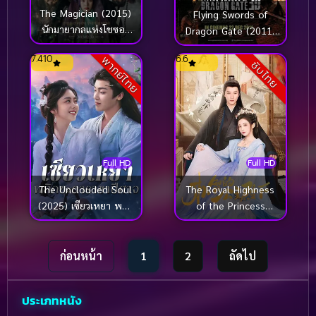
The Magician (2015)
Flying Swords of
นักมายากลแห่งโชซอล
Dragon Gate (2011)
(ซับไทย)
พยัคฆ์ตะลุยพยัคฆ์
7.410
6.6
พากย์ไทย
ซับไทย
Full HD
Full HD
The Unclouded Soul
The Royal Highness
(2025) เซียวเหยา พลิก
of the Princess
ชะตาราชาปีศาจ
(2025)
ก่อนหน้า
1
2
ถัดไป
ประเภทหนัง