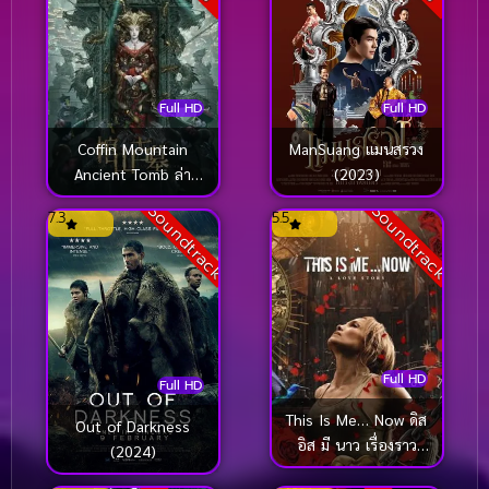
Full HD
Full HD
ManSuang แมนสรวง
Coffin Mountain
(2023)
Ancient Tomb ล่า
ขุมทรัพย์ สุสานโบราณ
Soundtrack
Soundtrack
7.3
5.5
(2022)
Full HD
Full HD
This Is Me… Now ดิส
Out of Darkness
อิส มี นาว เรื่องราว
(2024)
ความรัก (2024)