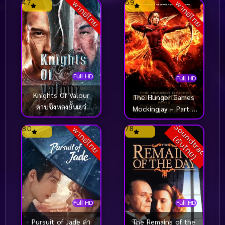
4.7
6.9
พากย์ไทย
พากย์ไทย
Full HD
Full HD
Knights Of Valour
The Hunger Games
ดาบชิงหลงยั้นเยว่
Mockingjay – Part 2
(2021)
เกมล่าเกม ม็อกกิ้งเจย์
S
o
u
n
d
t
r
a
c
k
ซั
บ
ไ
ท
ย
8.0
7.8
พากย์ไทย
พาร์ท 2 (2015)
(
)
Full HD
Full HD
Pursuit of Jade ล่า
The Remains of the