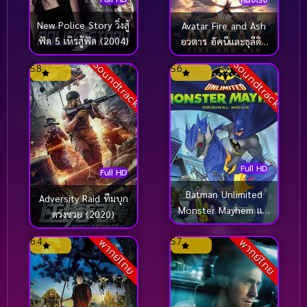
New Police Story วิ่งสู้
Avatar Fire and Ash
ฟัด 5 เหิรสู้ฟัด (2004)
อวตาร อัคนีและธุลีดิน
(2025)
Soundtrack
Soundtrack
5.8
5.6
Full HD
Full HD
Batman Unlimited
Adversity Raid ทีมบุก
Monster Mayhem แบ
ดวงซวย (2020)
ทแมน ถล่มจอมวายร้าย
(2015)
6.4
5.7
พากย์ไทย
พากย์ไทย