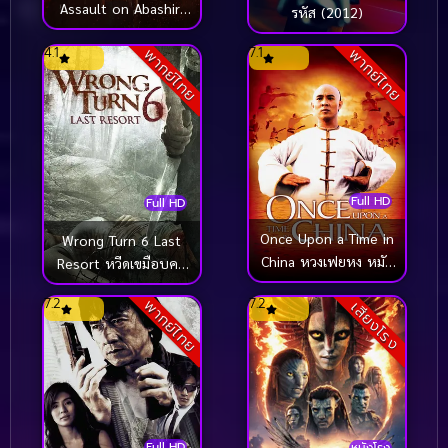
Assault on Abashiri
รหัส (2012)
Prison โกลเดนคามุย
4.1
7.1
พากย์ไทย
พากย์ไทย
การจู่โจมคุกอะบาชิริ
(2026)
Full HD
Full HD
Once Upon a Time in
Wrong Turn 6 Last
China หวงเฟยหง หมัด
Resort หวีดเขมือบคน
บินทะลุเหล็ก (1991)
6 รีสอร์ทอำมหิต
7.2
7.2
พากย์ไทย
เสียงโรง
(2014)
Full HD
หนังโรง