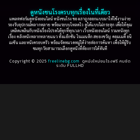
Based on a True Story เรื่องจริง
(36)
2001
2000
ดูหนังชนโรงครบทุกเรื่องในที่เดียว
Based on Novel
(16)
1999
1998
แพลตฟอร์มดูหนังออนไลน์ หนังชนโรง ของเราถูกออกแบบมาให้ใช้งานง่าย
รองรับอุปกรณ์หลากหลาย พร้อมระบบโหลดไว ดูได้แบบไม่กระตุก เพื่อให้คุณ
Betrayal
(1)
1997
1996
เพลิดเพลินกับหนังเรื่องโปรดได้ทุกที่ทุกเวลา เว็บหนังออนไลน์ รวมหนังทุก
เรื่อง คลังหนังหลากหลายแนว ทั้งแอ็กชัน โรแมนติก สยองขวัญ คอมเมดี้ อนิ
1995
1994
เมชัน และหนังครอบครัว พร้อมจัดหมวดหมู่ให้ง่ายต่อการค้นหา เพื่อให้ผู้รับ
Biography
(3)
ชมทุกวัยสามารถเลือกดูหนังที่ต้องการได้ทันที
1993
1992
Biography ชีวประวัติ
(61)
Copyright © 2025
1991
freelinebg.com
ดูหนังใหม่ชนโรงฟรี คมชัด
1990
ระดับ FULLHD
1989
1988
Biography ชีวิตจริง
(80)
1987
1986
Black Comedy
(16)
1985
1984
Classic คลาสสิค
(1)
1983
1982
1981
1980
Classic หนังคลาสสิก
(264)
1979
1978
Classic หนังคลาสสิก
(22)
1977
1976