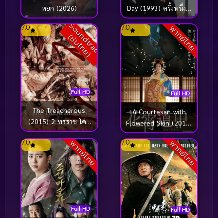
หยก (2026)
Day (1993) ครั้งหนึ่งที่
เรารำลึก [ซับไทย]
S
o
u
n
d
t
r
a
c
k
ซั
บ
ไ
ท
ย
7.0
7.0
พากย์ไทย
(
)
Full HD
Full HD
The Treacherous
A Courtesan with
(2015) 2 ทรราช โค่น
Flowered Skin (2014)
บัลลังก์ [ซับไทย]
เกอิชาซากุระ
7.0
7.0
พากย์ไทย
พากย์ไทย
Full HD
Full HD