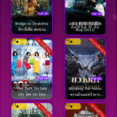
Full HD
Full HD
Bridge to Terabithia
Drive ขับดิบ ขับเดือด
ทิราบีเตีย สะพาน
ขับดุ (2011)
มหัศจรรย์ (2007)
Soundtrack
6.5
4.6
พากย์ไทย
Full HD
Full HD
30+ Soht On Sale
Blocking The Horse
30+ โสด On Sale
ขวางม้าและคว้าดาบ
(2011)
(2024)
6.3
6.2
พากย์ไทย
พากย์ไทย