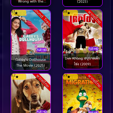
Wrong with the
(2023)
Children (2023)
Sound Track
6.1
6.8
พากย์ไทย
Full HD
Full HD
Dek Khong อนุบาลเด็ก
Gabby’s Dollhouse
โข่ง (2009)
The Movie (2025)
6.2
6.9
พากย์ไทย
พากย์ไทย
Full HD
Full HD