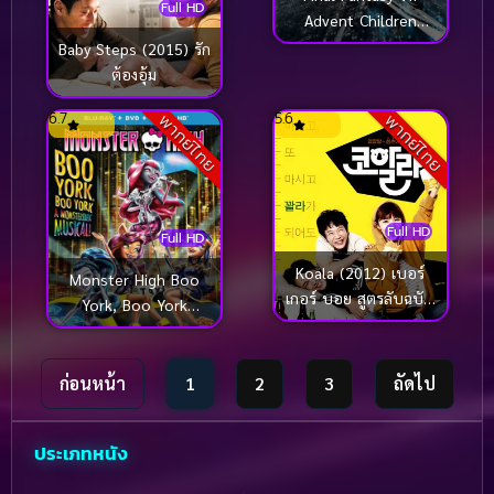
Full HD
Advent Children
Complete (2009) ไฟ
Baby Steps (2015) รัก
นอล แฟนตาซี 7 [ซับ
ต้องอุ้ม
ไทย]
6.7
5.6
พากย์ไทย
พากย์ไทย
Full HD
Full HD
Koala (2012) เบอร์
Monster High Boo
เกอร์ บอย สูตรลับฉบับ
York, Boo York
เจ๊ง
(2015) มอนสเตอร์ ไฮ
มนต์เพลงเมืองบูยอร์ค
ก่อนหน้า
1
2
3
ถัดไป
ประเภทหนัง