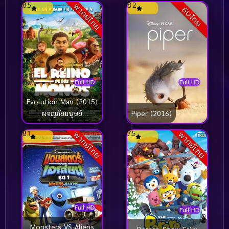
8.5
8.2
พากย์ไทย
กังฟูแพนด้า ตำนาน
กังฟูแพนด้า ตำนาน
ซับไทย
ปรมาจารย์สุโค่ย! ชุด15
ปรมาจารย์สุโค่ย! ชุด12
Full HD
Full HD
Evolution Man (2015)
ผจญภัยมนุษย์
Piper (2016)
ดึกดำบรรพ์
8.1
7.5
พากย์ไทย
พากย์ไทย
Full HD
Full HD
Monsters VS Aliens