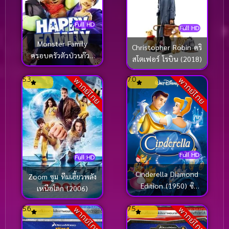
Full HD
Full HD
Monster Family
Christopher Robin คริ
ครอบครัวตัวป่วนก๊วน
สโตเฟอร์ โรบิน (2018)
ปีศาจ (2017)
5.3
7.0
พากย์ไทย
พากย์ไทย
Full HD
Full HD
Cinderella Diamond
Zoom ซูม ทีมเฮี้ยวพลัง
Edition (1950) ซิ
เหนือโลก (2006)
นเดอเรลล่า
5.6
7.5
พากย์ไทย
พากย์ไทย