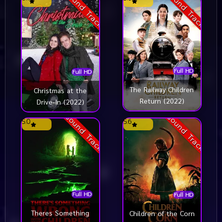
Sound Track
Sound Track
Full HD
Full HD
The Railway Children
Christmas at the
Return (2022)
Drive-In (2022)
Sound Track
Sound Track
5.0
5.6
Full HD
Full HD
Theres Something
Children of the Corn