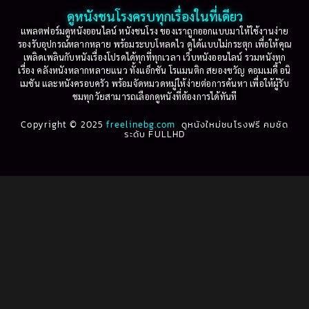
2001
2000
ดูหนังชนโรงครบทุกเรื่องในที่เดียว
Based on Novel
(16)
1999
1998
แพลตฟอร์มดูหนังออนไลน์ หนังชนโรง ของเราถูกออกแบบมาให้ใช้งานง่าย
รองรับอุปกรณ์หลากหลาย พร้อมระบบโหลดไว ดูได้แบบไม่กระตุก เพื่อให้คุณ
Betrayal
(1)
1997
1996
เพลิดเพลินกับหนังเรื่องโปรดได้ทุกที่ทุกเวลา เว็บหนังออนไลน์ รวมหนังทุก
เรื่อง คลังหนังหลากหลายแนว ทั้งแอ็กชัน โรแมนติก สยองขวัญ คอมเมดี้ อนิ
1995
1994
เมชัน และหนังครอบครัว พร้อมจัดหมวดหมู่ให้ง่ายต่อการค้นหา เพื่อให้ผู้รับ
Biography
(3)
ชมทุกวัยสามารถเลือกดูหนังที่ต้องการได้ทันที
1993
1992
Biography ชีวประวัติ
(61)
Copyright © 2025
1991
freelinebg.com
ดูหนังใหม่ชนโรงฟรี คมชัด
1990
ระดับ FULLHD
1989
1988
Biography ชีวิตจริง
(80)
1987
1986
Black Comedy
(16)
1985
1984
Classic คลาสสิค
(1)
1983
1982
1981
1980
Classic หนังคลาสสิก
(46)
1979
1978
Classic หนังคลาสสิก
(268)
1977
1976
Classic หนังคลาสสิก
(22)