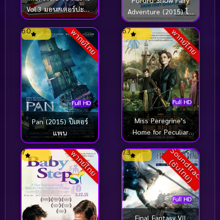
Pororo Snow Fairy
Vol.3 มอนสเตอร์ปะทะ
Adventure (2015) โพ
เอเลี่ยน ชุด 3
โรโระ เดอะมูวี่ ภาค
6.0
6.7
พากย์ไทย
พากย์ไทย
มหัศจรรย์ดินแดนหิมะ
Full HD
Full HD
Miss Peregrine’s
Pan (2015) ปีเตอร์
Home for Peculiar
แพน
Children (2016) บ้าน
S
o
u
n
d
t
r
a
c
k
ซั
บ
ไ
ท
ย
7
7.3
พากย์ไทย
เพริกริน เด็กสุด
(
)
มหัศจรรย์
Full HD
Final Fantasy VII