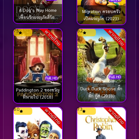
A Dog’s Way Home
Migration ครอบครัว
เพื่อนรักผจญภัยสี่ร้อย
เป็ดผจญภัย (2023)
ไมล์ (2019)
7.5
6.2
พากย์ไทย
พากย์ไทย
Full HD
Full HD
Duck Duck Goose ดั๊ก
Paddington 2 ของขวัญ
ดั๊ก กู๊ส (2018)
ที่หายไป (2018)
6.0
7.3
พากย์ไทย
พากย์ไทย