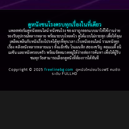
Based on a True Story เรื่องจริง
(75)
2005
2004
2003
2002
Based on a True Story เรื่องจริง
(36)
2001
2000
ดูหนังชนโรงครบทุกเรื่องในที่เดียว
Based on Novel
(16)
1999
1998
แพลตฟอร์มดูหนังออนไลน์ หนังชนโรง ของเราถูกออกแบบมาให้ใช้งานง่าย
รองรับอุปกรณ์หลากหลาย พร้อมระบบโหลดไว ดูได้แบบไม่กระตุก เพื่อให้คุณ
Betrayal
(1)
1997
1996
เพลิดเพลินกับหนังเรื่องโปรดได้ทุกที่ทุกเวลา เว็บหนังออนไลน์ รวมหนังทุก
เรื่อง คลังหนังหลากหลายแนว ทั้งแอ็กชัน โรแมนติก สยองขวัญ คอมเมดี้ อนิ
1995
1994
เมชัน และหนังครอบครัว พร้อมจัดหมวดหมู่ให้ง่ายต่อการค้นหา เพื่อให้ผู้รับ
Biography
(3)
ชมทุกวัยสามารถเลือกดูหนังที่ต้องการได้ทันที
1993
1992
Biography ชีวประวัติ
(61)
Copyright © 2025
1991
freelinebg.com
ดูหนังใหม่ชนโรงฟรี คมชัด
1990
ระดับ FULLHD
1989
1988
Biography ชีวิตจริง
(80)
1987
1986
Black Comedy
(16)
1985
1984
Classic คลาสสิค
(1)
1983
1982
1981
1980
Classic หนังคลาสสิก
(264)
1979
1978