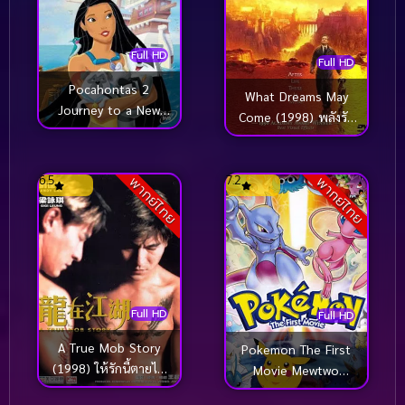
Full HD
Full HD
Pocahontas 2
What Dreams May
Journey to a New
Come (1998) พลังรัก
World (1998) โพคาฮอ
ข้ามขอบฟ้า ตามรักถึง
นทัส ภาค 2
สวรรค์
6.5
7.2
พากย์ไทย
พากย์ไทย
Full HD
Full HD
A True Mob Story
Pokemon The First
(1998) ให้รักนี้ตายไป
Movie Mewtwo
กับเขา
Strikes Back (1998)