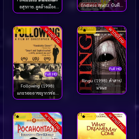
Endless Waltz บันทึก
อสุรกาย..ดูดล้างเมือง
การยุทธ์บทใหม่ กันดั้ม
(1998)
วิง เอนด์เลส วอลซ์
(1998)
7.1
7.2
พากย์ไทย
พากย์ไทย
Full HD
Full HD
Ringu (1998) คำสาป
Following (1998)
มรณะ
แกะรอยอาชญากรซ่อน
เขี้ยว
6
7.1
พากย์ไทย
พากย์ไทย