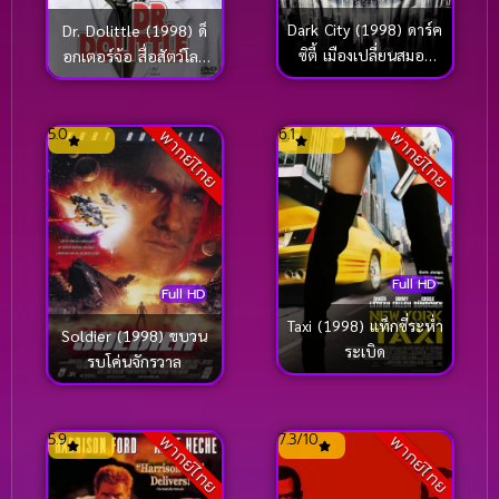
Dark City (1998) ดาร์ค
Dr. Dolittle (1998) ด็
ซิตี้ เมืองเปลี่ยนสมอง
อกเตอร์จ้อ สื่อสัตว์โลก
มนุษย์ผิดคน
มหัศจรรย์
5.0
6.1
พากย์ไทย
พากย์ไทย
Full HD
Full HD
Taxi (1998) แท็กซี่ระห่ำ
Soldier (1998) ขบวน
ระเบิด
รบโค่นจักรวาล
5.9
7.3/10
พากย์ไทย
พากย์ไทย