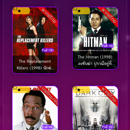
ความแค้นของมิวทู
6.2
5.2
พากย์ไทย
พากย์ไทย
Full HD
Full HD
The Hitman (1998)
The Replacement
ลงขันฆ่า ปราณีอยู่ที่
Killers (1998) นักฆ่า
ศูนย์
กระสุนโลกันต์
พากย์ไทย/ซับ
5.2
7.5
พากย์ไทย
Full HD
Full HD