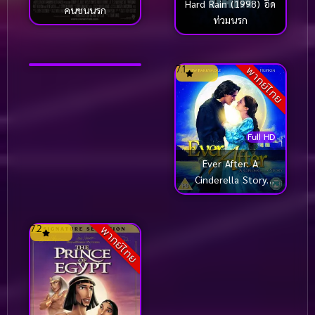
Hard Rain (1998) อึด
Full HD
คนชนนรก
ท่วมนรก
Saving Private Ryan
(1998) เซฟวิ่ง ไพรเวท
ไรอัน ฝ่าสมรภูมินรก
8.6
7.1
พากย์ไทย
พากย์ไทย
Full HD
Ever After: A
Cinderella Story
(1998) วัยฝัน ตำนาน
รักนิรันดร
7.2
พากย์ไทย