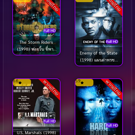
พากย์ไทย
พากย์ไทย
Full HD
Full HD
The Storm Riders
(1998) ฟงอวิ๋น ขี่พายุ
Enemy of the State
ทะลุฟ้า
(1998) แผนล่าทรชน
ข้ามโลก
6.6
5.9
พากย์ไทย
พากย์ไทย
Full HD
Full HD
U.S. Marshals (1998)