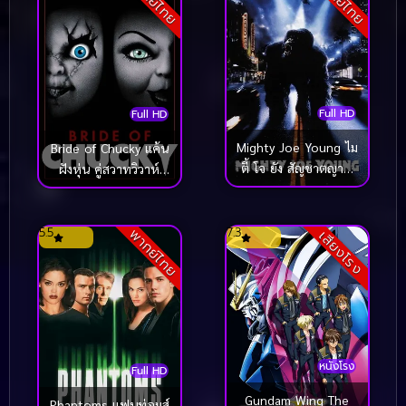
พากย์ไทย
พากย์ไทย
Full HD
Full HD
Mighty Joe Young ไม
Bride of Chucky แค้น
ตี้ โจ ยัง สัญชาตญาณ
ฝังหุ่น คู่สวาทวิวาห์
ป่า ล่าถล่มเมือง (1998)
สยอง (1998)
5.5
7.3
พากย์ไทย
เสียงโรง
หนังโรง
Full HD
Gundam Wing The
Phantoms แฟนท่อมส์