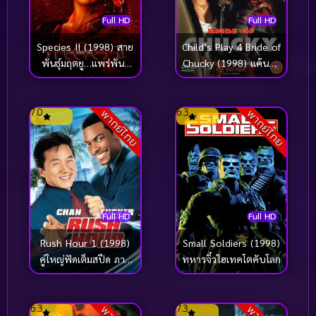
Full HD
Full HD
Species II (1998) สาย
Child’s Play 4 Bride of
พันธุ์มฤตยู…แพร่พันธุ์
Chucky (1998) แค้นฝัง
นรก
หุ่น 4 คู่สวาทวิวาห์สยอง
7.0
6.3
พากย์ไทย
พากย์ไทย
Full HD
Full HD
Small Soldiers (1998)
Rush Hour 1 (1998)
ทหารจิ๋วไฮเทคโตคับโลก
คู่ใหญ่ฟัดเต็มสปีด ภาค
1
6.3
7.3