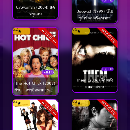
Full HD
Catwoman (2004) แค
Beowulf (1999) บีโอ
ทวูแมน
วูล์ฟ คนครึ่งเทวดา
สงครามอมตะ
6.2
6.5
พากย์ไทย
พากย์ไทย
Full HD
Full HD
Them (2006) คืนคลั่ง
The Hot Chick (2002)
เกมล่าสยอง
ว้าย!…สาวฮ็อตกลายเป็น
นายเห่ย
5.2
6.2
พากย์ไทย
พากย์ไทย