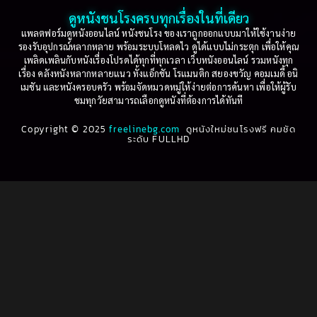
2001
2000
ดูหนังชนโรงครบทุกเรื่องในที่เดียว
Based on Novel
(16)
1999
1998
แพลตฟอร์มดูหนังออนไลน์ หนังชนโรง ของเราถูกออกแบบมาให้ใช้งานง่าย
รองรับอุปกรณ์หลากหลาย พร้อมระบบโหลดไว ดูได้แบบไม่กระตุก เพื่อให้คุณ
Betrayal
(1)
1997
1996
เพลิดเพลินกับหนังเรื่องโปรดได้ทุกที่ทุกเวลา เว็บหนังออนไลน์ รวมหนังทุก
เรื่อง คลังหนังหลากหลายแนว ทั้งแอ็กชัน โรแมนติก สยองขวัญ คอมเมดี้ อนิ
1995
1994
เมชัน และหนังครอบครัว พร้อมจัดหมวดหมู่ให้ง่ายต่อการค้นหา เพื่อให้ผู้รับ
Biography
(3)
ชมทุกวัยสามารถเลือกดูหนังที่ต้องการได้ทันที
1993
1992
Biography ชีวประวัติ
(61)
Copyright © 2025
1991
freelinebg.com
ดูหนังใหม่ชนโรงฟรี คมชัด
1990
ระดับ FULLHD
1989
1988
Biography ชีวิตจริง
(78)
1987
1986
Black Comedy
(16)
1985
1984
Classic คลาสสิค
(1)
1983
1982
1981
1980
Classic หนังคลาสสิก
(261)
1979
1978
Classic หนังคลาสสิก
(22)
1977
1976
Classic หนังคลาสสิก
(46)