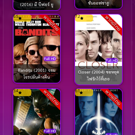
ซันออฟซาอู
(2016) มี บีฟอร์ ยู
6.5
7.2
พากย์ไทย
พากย์ไทย
Full HD
Full HD
Bandits (2001) จอม
Closer (2004) ขอหยุด
โจรปล้นค้างคืน
ไฟรักไว้ที่เธอ
3.4
6.1
พากย์ไทย
พากย์ไทย
Full HD