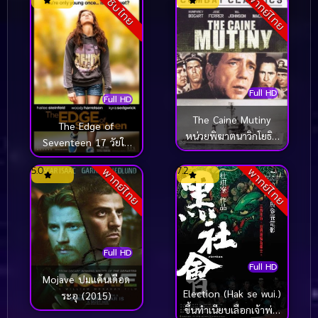
พากย์ไทย
ซับไทย
Full HD
Full HD
The Caine Mutiny
The Edge of
หน่วยพิฆาตนาวิกโยธิน
Seventeen 17 วัยใส
(1954)
วันว้าวุ่น (ซับไทย)
5.0
7.2
พากย์ไทย
พากย์ไทย
(2016)
Full HD
Full HD
Mojave ปมแค้นเดือด
Election (Hak se wui.)
ระอุ (2015)
ขึ้นทำเนียบเลือกเจ้าพ่อ