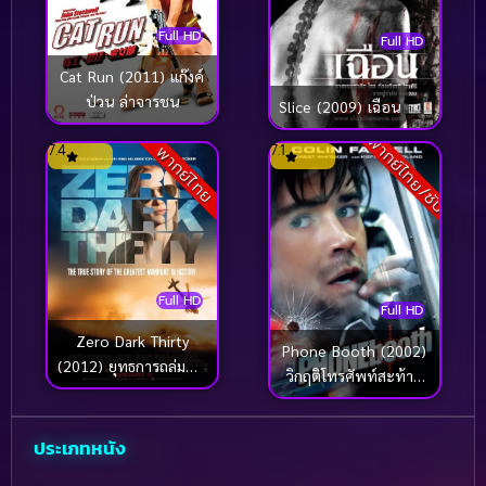
Full HD
Full HD
Cat Run (2011) แก๊งค์
ป่วน ล่าจารชน
Slice (2009) เฉือน
พากย์ไทย/ซับ
7.4
7.1
พากย์ไทย
Full HD
Full HD
Zero Dark Thirty
Phone Booth (2002)
(2012) ยุทธการถล่มบิน
วิกฤติโทรศัพท์สะท้าน
ลาเดน
เมือง
ประเภทหนัง